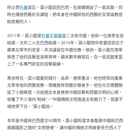
停止學
包養
習后，莫小龍回到巴西，在故鄉開設了一家武館，同
時也傳授西醫針灸課程，把本身在中國粹到的西醫針灸常識教授
給故鄉的人。
2011年，莫小龍第
包養平臺推舉
二次來中國。他和一位南寧女孩
結緣，次年二人在巴西結婚。2016年，莫小龍陪伴老婆回到位于
廣東北寧市的老家，并決議留在中國任務。很快，莫小龍在南寧
熟悉了他的技擊徒弟蔡榮坤，顛末數年練習后，在一家武館里當
上了一名專門研究的技擊鍛練。
業余時光，莫小龍愛好騎行、品茶、進修書法。他也時常向廣東
北寧本地的西醫就教，借機進修西醫診療身手。他在社交媒體開
設了小我賬號，分送朋友本身進修中國技擊和西醫文明的心得，
收獲了不少海內“粉絲”。“中國傳統文明真是太有魅力了，我要不
竭地學下往。”莫小龍說。
本年是中國與巴西建交50周年，莫小龍盼望本身能做中國和巴西
兩國國民之間的“文明使者”，讓中國的傳統文明被更多巴西人了