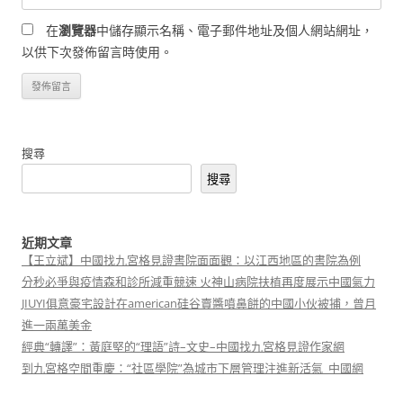
在
瀏覽器
中儲存顯示名稱、電子郵件地址及個人網站網址，
以供下次發佈留言時使用。
搜尋
搜尋
近期文章
【王立斌】中國找九宮格見證書院面面觀：以江西地區的書院為例
分秒必爭與疫情森和診所減重競速 火神山病院扶植再度展示中國氣力
JIUYI俱意豪宅設計在american硅谷賣醬噴鼻餅的中國小伙被捕，曾月
進一兩萬美金
經典“轉譯”：黃庭堅的“理語”詩–文史–中國找九宮格見證作家網
到九宮格空間重慶：“社區學院”為城市下層管理注進新活氣_中國網