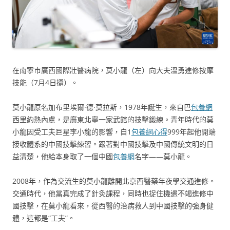
在南寧市廣西國際壯醫病院，莫小龍（左）向大夫溫勇進修按摩
技能（7月4日攝）。
莫小龍原名加布里埃爾·德·莫拉斯，1978年誕生，來自巴
包養網
西里約熱內盧，是廣東北寧一家武館的技擊鍛練。青年時代的莫
小龍因受工夫巨星李小龍的影響，自1
包養網心得
999年起他開端
接收體系的中國技擊練習。跟著對中國技擊及中國傳統文明的日
益清楚，他給本身取了一個中國
包養網
名字——莫小龍。
2008年，作為交流生的莫小龍離開北京西醫藥年夜學交通進修。
交通時代，他當真完成了針灸課程，同時也捉住機遇不竭進修中
國技擊，在莫小龍看來，從西醫的治病救人到中國技擊的強身健
體，這都是“工夫”。