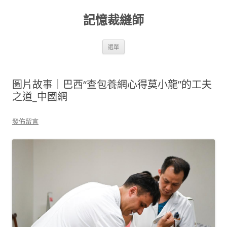
跳
至
記憶裁縫師
主
要
內
容
選單
圖片故事｜巴西“查包養網心得莫小龍”的工夫
之道_中國網
發佈留言