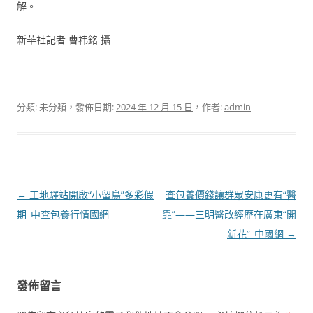
解。
新華社記者 曹祎銘 攝
分類: 未分類，發佈日期:
2024 年 12 月 15 日
，作者:
admin
文
←
工地驛站開啟“小留鳥”多彩假
查包養價錢讓群眾安康更有“醫
章
期_中查包養行情國網
靠”——三明醫改經歷在廣東“開
導
新花”_中國網
→
覽
發佈留言