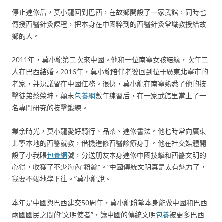
停止進修后，莫小龍回到巴西，在故鄉開設了一家武館，同時也
傳授西醫針灸課程，把本身在中國粹到的西醫針灸常識教授給故
鄉的人。
2011年，莫小龍第二次來中國。他和一位南寧女孩結緣，次年二
人在巴西結婚。2016年，莫小龍陪伴老婆回到位于廣東北寧市的
老家，并決議留在中國任務。很快，莫小龍在南寧熟悉了他的技
擊徒弟蔡榮坤，顛末
包養網
數年練習后，在一家武館里當上了一
名專門研究的技擊鍛練。
業余時光，莫小龍愛好騎行、品茶、進修書法。他也時常向廣東
北寧本地的西醫就教，借機進修西醫診療身手。他在社交媒體開
設了小我賬
包養網
號，分送朋友本身進修中國技擊和西醫文明的
心得，收獲了不少海內“粉絲”。“中國傳統文明真是太有魅力了，
我要不竭地學下往。”莫小龍說。
本年是中國與巴西建交50周年，莫小龍盼望本身能做中國和巴西
兩國國民之間的“文明使者”，讓中國的傳統文明
包養
被更多巴西