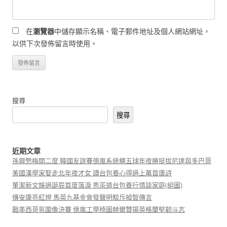
在
瀏覽器
中儲存顯示名稱、電子郵件地址及個人網站網址，
以供下次發佈留言時使用。
搜尋
搜尋
近期文章
孫興慜梅開二度 韓國友誼賽億嵐系統櫃五球年夜勝挺拔尼達與多巴哥
美國漢學家娶走北年夜才女 讀台包養心得過上萬首唐詩
董潔新文娛過誕辰首度落淚 秀茶道台包養行情談家庭(組圖)
傳安康亮紅燈 馬英九基金會發聲明駁斥掉智傳言
戰墨西哥氛圍像決賽 億嵐工學椅圖赫爾贊揚英格蘭堅韌斗志