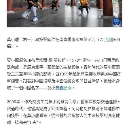
莫小龍（右一）和技擊同仁在南寧暢游閣操練苗刀（7月
包養
6日
攝）。
莫小龍原名加布里埃爾·德·莫拉斯，1978年誕生，來自巴西里約
熱內盧，是廣東北寧一家武館的技擊鍛練。青年時代的莫小龍因
受工夫巨星李小龍的影響，自1999年起他開端接收體系的中國技
擊練習。跟著對中國技擊及中國傳統文明的日益清楚，他給本身
取了一個中國名字——莫小
包養網
龍。
2008年，作為交流生的莫小龍離開北京西醫藥年夜學交通進修。
交通時代，他當真完成了針灸課程，同時也捉住機遇不竭進修中
國技擊，在莫小龍看來，從西醫的治病救人到中國技擊的強身健
體，這都是“工夫”。