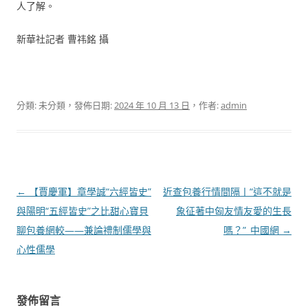
人了解。
新華社記者 曹祎銘 攝
分類: 未分類，發佈日期:
2024 年 10 月 13 日
，作者:
admin
文
←
【賈慶軍】章學誠“六經皆史”
近查包養行情間隔丨“這不就是
章
與陽明“五經皆史”之比甜心寶貝
象征著中匈友情友愛的生長
導
聊包養網較——兼論禮制儒學與
嗎？”_中國網
→
覽
心性儒學
發佈留言