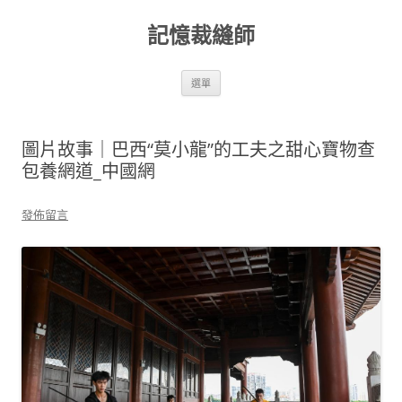
跳
至
記憶裁縫師
主
要
內
容
選單
圖片故事｜巴西“莫小龍”的工夫之甜心寶物查
包養網道_中國網
發佈留言