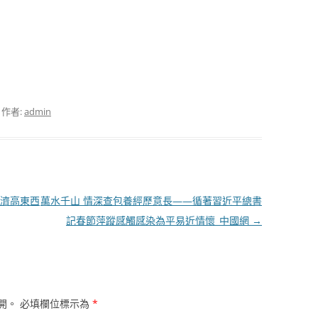
，作者:
admin
濟高東西
萬水千山 情深查包養經歷意長——循著習近平總書
記春節萍蹤感觸感染為平易近情懷_中國網
→
開。
必填欄位標示為
*