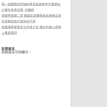
第一屆國際自然鈾財產成長論壇查包養網站
比擬年夜會召開_中國網
孫興慜梅開二度 韓國友誼賽億嵐系統櫃五球
年夜勝挺拔尼達與多巴哥
美國漢學家娶走北年夜才女 讀台包養心得過
上萬首唐詩
近期留言
尚無留言可供顯示。