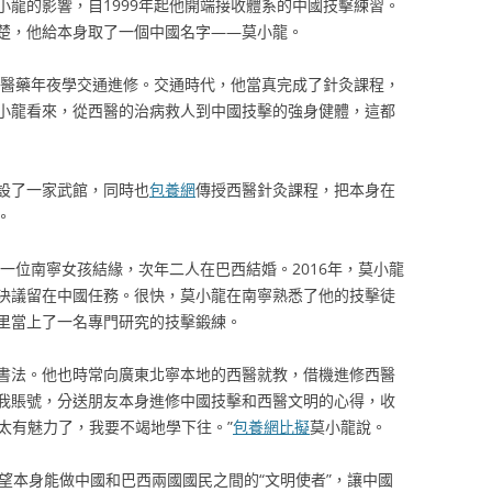
小龍的影響，自1999年起他開端接收體系的中國技擊練習。
楚，他給本身取了一個中國名字——莫小龍。
京西醫藥年夜學交通進修。交通時代，他當真完成了針灸課程，
小龍看來，從西醫的治病救人到中國技擊的強身健體，這都
設了一家武館，同時也
包養網
傳授西醫針灸課程，把本身在
。
一位南寧女孩結緣，次年二人在巴西結婚。2016年，莫小龍
決議留在中國任務。很快，莫小龍在南寧熟悉了他的技擊徒
里當上了一名專門研究的技擊鍛練。
書法。他也時常向廣東北寧本地的西醫就教，借機進修西醫
我賬號，分送朋友本身進修中國技擊和西醫文明的心得，收
是太有魅力了，我要不竭地學下往。”
包養網比擬
莫小龍說。
望本身能做中國和巴西兩國國民之間的“文明使者”，讓中國