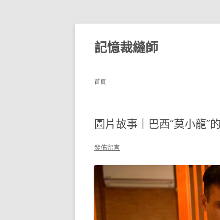
跳
至
主
記憶裁縫師
要
內
容
首頁
圖片故事｜巴西“莫小龍”
發佈留言