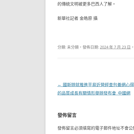
的傳統文明被更多巴西人了解。
新華社記者 金皓原 攝
分類: 未分類，發佈日期:
2024 年 7 月 23 日
文
←
國新辦就推進平易近營經查包養網心得
章
的品質成長有關情形舉辦發布會_中國網
導
覽
發佈留言
發佈留言必須填寫的電子郵件地址不會公