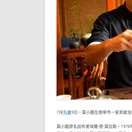
7月
包養
9日，莫小龍在南寧市一家茶館泡
莫小龍原名加布里埃爾·德·莫拉斯，19