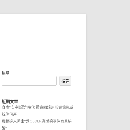
搜尋
搜尋
近期文章
身處“次序斷裂”時代 投資回歸無形資億嵐系
統傢俱產
班組達人秀出“營OSDER奧斯德零件商業秘
笈”