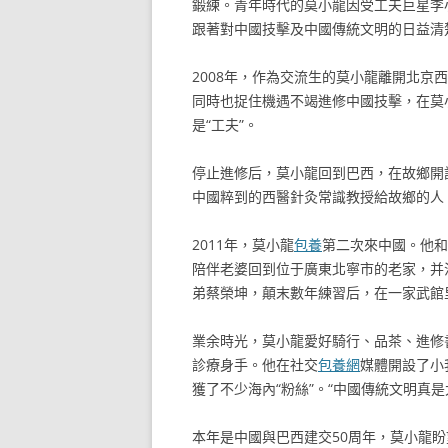
鍛練。青年時代的莫小龍因受工夫巨星李
跟著對中國技擊及中國傳統文明的日益清
2008年，作為交流生的莫小龍離開北
同時也捉住機遇不竭進修中國技擊，在莫
是“工夫”。
停止進修后，莫小龍回到巴西，在故鄉開
中國粹到的西醫針灸常識教授給故鄉的人
2011年，莫小龍
包養
第二次來中國。他和
陪伴老婆回到位于廣東北寧市的老家，并
弟蔡榮坤，顛末數年練習后，在一家武館
業余時光，莫小龍愛好騎行、品茶、進修
診療身手。他在社交
包養網
媒體開設了小
獲了不少海內“粉絲”。“中國傳統文明真
本年是中國與巴西建交50周年，莫小龍盼