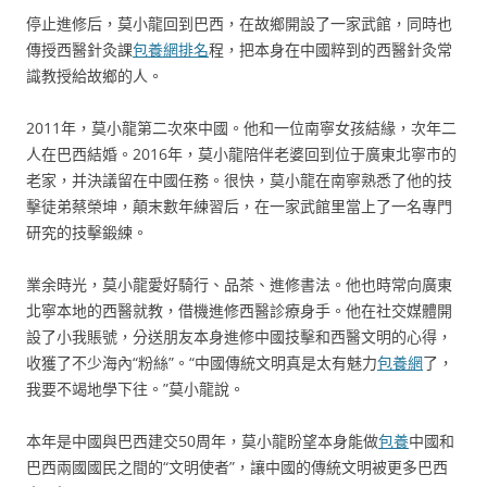
停止進修后，莫小龍回到巴西，在故鄉開設了一家武館，同時也
傳授西醫針灸課
包養網排名
程，把本身在中國粹到的西醫針灸常
識教授給故鄉的人。
2011年，莫小龍第二次來中國。他和一位南寧女孩結緣，次年二
人在巴西結婚。2016年，莫小龍陪伴老婆回到位于廣東北寧市的
老家，并決議留在中國任務。很快，莫小龍在南寧熟悉了他的技
擊徒弟蔡榮坤，顛末數年練習后，在一家武館里當上了一名專門
研究的技擊鍛練。
業余時光，莫小龍愛好騎行、品茶、進修書法。他也時常向廣東
北寧本地的西醫就教，借機進修西醫診療身手。他在社交媒體開
設了小我賬號，分送朋友本身進修中國技擊和西醫文明的心得，
收獲了不少海內“粉絲”。“中國傳統文明真是太有魅力
包養網
了，
我要不竭地學下往。”莫小龍說。
本年是中國與巴西建交50周年，莫小龍盼望本身能做
包養
中國和
巴西兩國國民之間的“文明使者”，讓中國的傳統文明被更多巴西