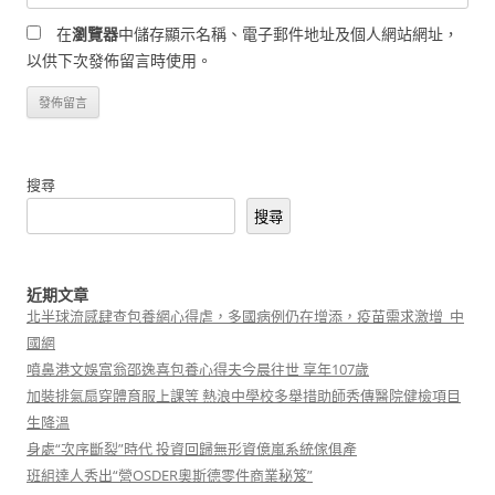
在
瀏覽器
中儲存顯示名稱、電子郵件地址及個人網站網址，
以供下次發佈留言時使用。
搜尋
搜尋
近期文章
北半球流感肆查包養網心得虐，多國病例仍在增添，疫苗需求激增_中
國網
噴鼻港文娛富翁邵逸喜包養心得夫今晨往世 享年107歲
加裝排氣扇穿體育服上課等 熱浪中學校多舉措助師秀傳醫院健檢項目
生降溫
身處“次序斷裂”時代 投資回歸無形資億嵐系統傢俱產
班組達人秀出“營OSDER奧斯德零件商業秘笈”