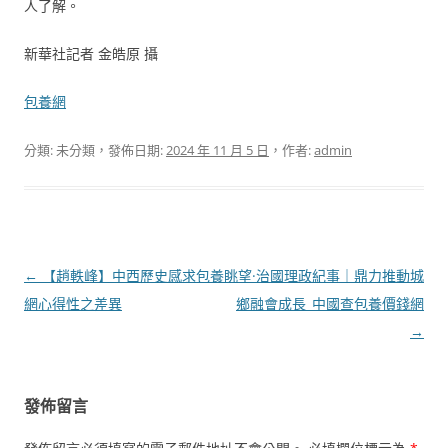
人了解。
新華社記者 金皓原 攝
包養網
分類: 未分類，發佈日期:
2024 年 11 月 5 日
，作者:
admin
文
←
【趙軼峰】中西歷史感求包養
眺望·治國理政紀事｜鼎力推動城
章
網心得性之差異
鄉融會成長_中國查包養價錢網
導
→
覽
發佈留言