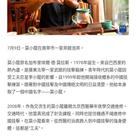
7月9日，莫小龍在南寧市一家茶館泡茶。
莫小龍原名加布里埃爾·德·莫拉斯，1978年誕生，來自巴西里約
熱內盧，是廣東北寧一家武館的技擊鍛練。青年時代的莫小龍因
受工夫巨星李小龍的影響，自1999年起他開端接收體系的中國技
擊練習。跟著對中國技擊及中國傳統文明的日益清楚，他給本身
取了一個中國名字——莫小龍。
2008年，作為交流生的莫小龍離開北京西醫藥年夜學交通進修。
交通時代，他當真完成了針灸課程，同時也捉住機遇不竭進修中
國技擊，在莫小龍看來，從西醫的治病救人到中國技擊的強身健
體，這都是“工夫”。