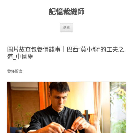
跳
至
記憶裁縫師
主
要
內
容
選單
圖片故查包養價錢事｜巴西“莫小龍”的工夫之
道_中國網
發佈留言