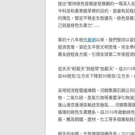
提出“堅持綠色發展是發展觀的一場深入反
今科技和產業變革標的目的，是最有前程
的理念，堅定不移走生態優先、綠色發展
己就是綠色生產力”……
黨的十八年夜
包養網
以來，我們堅持以習
經濟思惟、習近生平態文明思惟，完全準
展全過程各方面，引領全球第二年夜經濟
從天天“盼藍天”到經常“拍藍天”，從201
從46微克/立方米下降到30微克/立方
采用短流程電爐煉鋼，河鋼集團石鋼公司新
物、二氧化硫、氮氧化物等重要淨化物減
唐山港京唐港區輸送至廠區……河鋼集團
循環的綠色生產體系。自2016年啟動綠
廠，觸及鋼鐵、建材、化工等多個重點耗
明天的中國，生態環境持續改良。2023