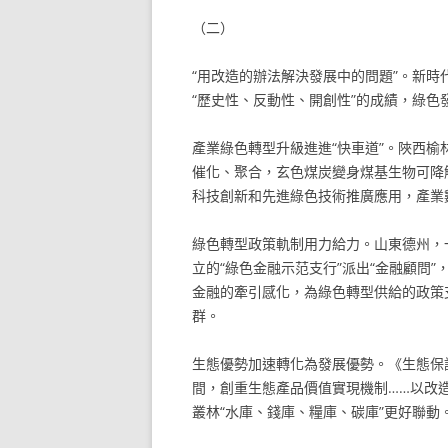
（二）
“用改造的辦法解決發展中的問題”。新時
“歷史性、反動性、開創性”的成績，綠色
產業綠色轉型升級進進“快車道”。陜西
催化、聚合，玄色煤炭變身煤基生物可降
科技創新和先進綠色技術推廣應用，產業
綠色轉型政策軌制用力給力。山東德州，
立的“綠色金融示范支行”派出“金融顧問
金融的牽引感化，為綠色轉型供給的政策
群。
生態優勢加速轉化為發展優勢。《生態保
間，創重生態產品價值實現機制……以改
叢林“水庫、錢庫、糧庫、碳庫”更好聯動