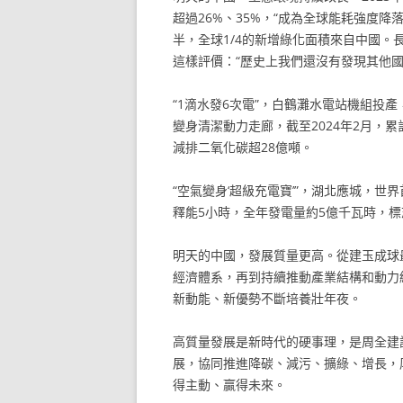
超過26%、35%，“成為全球能耗強度
半，全球1/4的新增綠化面積來自中國。長
這樣評價：“歷史上我們還沒有發現其他
“1滴水發6次電”，白鶴灘水電站機組投
變身清潔動力走廊，截至2024年2月，累
減排二氧化碳超28億噸。
“空氣變身‘超級充電寶’”，湖北應城，世
釋能5小時，全年發電量約5億千瓦時，
明天的中國，發展質量更高。從建玉成球
經濟體系，再到持續推動產業結構和動力
新動能、新優勢不斷培養壯年夜。
高質量發展是新時代的硬事理，是周全建
展，協同推進降碳、減污、擴綠、增長，
得主動、贏得未來。