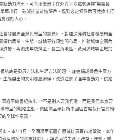
買新動力汽車，可享用優惠；在外賣平臺點餐選擇“無需餐
騎單車出行，碳減排量計進賬戶，達到必定條件后可兌換出行
理念深刻人心。
社會發展周全綠色轉型的意見》，對加速經濟社會發展周全
籌優化農業、生態、城鎮等各類空間布局，推動城鎮空間內
經濟帶、粵港澳年夜灣區、長三角地區、黃河道域等區域加
……
歸根結底是發展方法和生涯方法問題”。加速構成綠色生產方
、生態傑出的文明發展途徑，改造注進了強年夜動力、供給
。習近平總書記指出，“不是別人要我們做，而是我們本身要
低碳轉型的戰略主動。英國商品研討所中國區首席執行官約翰·
要的全球性意義。
式開市。本年1月，全國溫室氣體自愿減排買賣市場啟動。本年
足跡治理體系的實施計劃》，讓產品從生產、貯存、運輸、暢