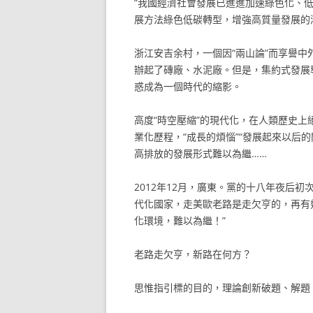
“我國經濟社會發展已進進加速綠色化、
展方法綠色低碳轉型，增強高質量發展的
浙江安吉余村，一個因“兩山論”而享譽中
辦起了磚廠、水泥廠。但是，集約式發展
惑成為一個時代的縮影。
高度“時空壓縮”的現代化，在人類歷史
業化歷程，“成長的煩惱”“發展起來以后
高排放的發展形式難以為繼……
2012年12月，廣東。黨的十八年夜后
代化國家，走美歐老路是走欠亨的，再有
化環境，難以為繼！”
老路走欠亨，新路在何方？
思惟指引標的目的，理論創新破題、解題