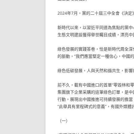
2024年7月，黨的二十屆三中全會《決定
新時代以來，以習近平同道為焦點的黨中
生態文明建設獲得舉世矚目成績，漂亮中
綠色發展的實踐答卷，恰是新時代周全深
的脈動，“我們應當堅定一種信心，中國的
綠色低碳發展，人與天然和諧共生，影響
前不久，載有中國進口的首單“零毀林和
集團旗下企業采購的這筆綠色訂單，是中
行動，展現出中國推進可持續發展的擔當
“此舉具有里程碑式的意義”，有國外媒體
（一）