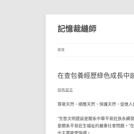
跳
至
主
記憶裁縫師
要
內
容
首頁
在查包養經歷綠色成長中
發佈留言
尊敬天然、順應天然、保護天然，促進人
“生態文明建設是關系中華平易近族永續
是關系平易近生福祉的嚴重社會問題。”在
出主要唆使強調。