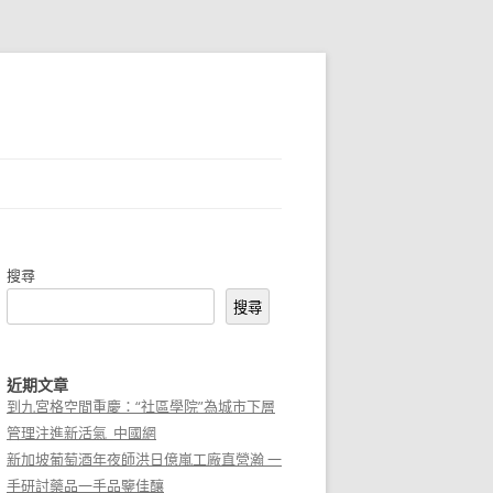
搜尋
搜尋
近期文章
到九宮格空間重慶：“社區學院”為城市下層
管理注進新活氣_中國網
新加坡葡萄酒年夜師洪日億嵐工廠直營瀚 一
手研討藥品一手品鑒佳釀