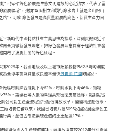
動”，指出“綠色發展是生態文明建設的必定請求，代表了當
的發展領域”，強調“堅固樹立和踐行綠水青山就是金山銀山
之路”，明確“綠色發展是高質量發展的底色，新質生產力自
近平新時代中國特點社會主義思惟為指導，深刻貫徹習近平
確周全貫徹新發展理念，把綠色發展理念貫穿于經濟社會發
體開啟了波瀾壯闊的綠色征程。
5年到2023年，我國地級及以上城市細顆粒物PM2.5均勻濃度
米，成為全球年夜氣質量改良速率最快
包養網 花圃
的國家。
廠區噸鋼綜合能耗下降62%，噸鋼水耗下降46%，顆粒
少75%。鐵礦石等大批物料經高架密閉皮帶通廊，點對點從
唐鋼公司對生產全流程實行超低排放改革，慢慢構建起低碳、
色工廠培養任務以來，我國已培養八批5095家國家層面綠色工
能行業，產值占制造業總產值的比重超過17%。
年我國單位國內生產總值能耗、碳排放強度較2012年分別降落