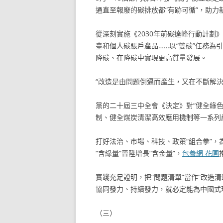
通直至報廢的碳排放都“有跡可循”，助力
從深刻實施《2030年前碳達峰行動計劃
臺和個人碳賬戶產品……以“雙碳”任務
降碳、在降碳中實現更高質量發展。
“改造是由問題倒逼而產生，又在不斷解決
黨的二十屆三中全會《決定》對“健全綠
制、健全煤炭清潔高效應用機制等一系列
打好法治、市場、科技、政策“組合拳”
“含綠量”晉陞增長“含金量”，
包養網 花圃
實踐充足證明，把“問題清單”當作“改造
協同發力、持續發力，就必定能為中國式
（三）