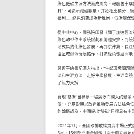
綠色低碳生涯方法漸成風尚。報廢舊車購
具”，可顯示減碳數量，并獲相應積分；
福利……綠色消費成為新風尚，低碳環保
從中共中心、國務院印發《關于加速經濟
綠色轉型作出系統謀劃和總體安排，到統
涵式集約化綠色發展，再到京津冀、長江
強區域綠色發展協作，打造綠色發展窪地
習近平總書記深入指出，“生態環境問題
法和生涯方法，走好生產發展、生涯富饒
了無力支撐。
實現“雙碳”目標是一場廣泛而深入的變革
做”，充足彰顯以改造推動發展方法綠色
約翰遜認為，中國提出“雙碳”目標具有主
2021年7月，全國碳排放權買賣市場正
5月，15個部門聯合印發《關于樹立碳