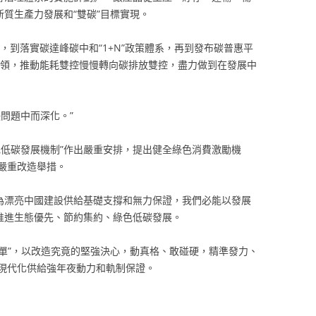
新質生產力發展和“雙碳”目標實現。
》，到落實碳達峰碳中和“1+N”政策體系，再到發布碳普惠平
為引領，推動能耗雙控慢慢轉向碳排放雙控，盡力做到在發展中
問題中而深化。”
色低碳發展機制”作出嚴重安排，提出健全綠色消費激勵機
嚴重改造舉措。
，為漂亮中國建設供給基礎支撐和無力保證，我們必能以發展
推進生態優先、節約集約、綠色低碳發展。
清單”，以改造究竟的堅強決心，動真格、敢碰硬，精準發力、
現代化供給強年夜動力和軌制保證。