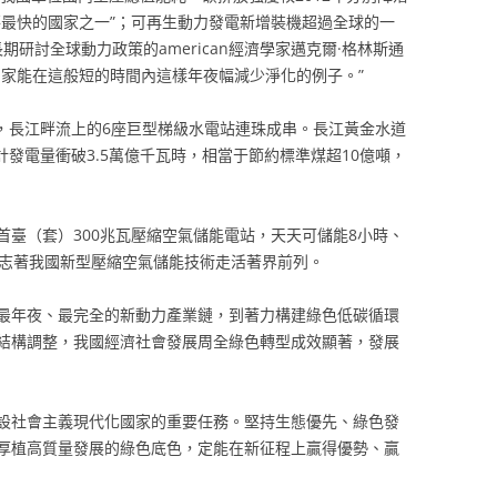
降落最快的國家之一”；可再生動力發電新增裝機超過全球的一
期研討全球動力政策的american經濟學家邁克爾·格林斯通
國家能在這般短的時間內這樣年夜幅減少淨化的例子。”
產，長江畔流上的6座巨型梯級水電站連珠成串。長江黃金水道
計發電量衝破3.5萬億千瓦時，相當于節約標準煤超10億噸，
界首臺（套）300兆瓦壓縮空氣儲能電站，天天可儲能8小時、
標志著我國新型壓縮空氣儲能技術走活著界前列。
最年夜、最完全的新動力產業鏈，到著力構建綠色低碳循環
結構調整，我國經濟社會發展周全綠色轉型成效顯著，發展
設社會主義現代化國家的重要任務。堅持生態優先、綠色發
厚植高質量發展的綠色底色，定能在新征程上贏得優勢、贏