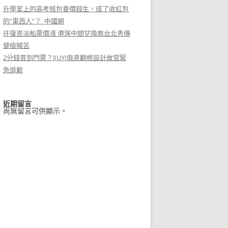
升學宴上的高考核包養價錢生，成了收紅包
的“東西人”？_中國網
往復峇淡船票價漲 港灣中間兌換商台北秀傳
健檢喊苦
2分錢買到門票？JIUYI俱意翻修設計故宮緊
急道歉
近期留言
尚無留言可供顯示。