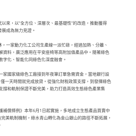
代以來，以“全方位、深層次、最基礎性”的改造，推動獲得
發展成為無力見證。
榆林，一家動力化工公司生產線一派忙碌，經過加熱、分離、
解資料，廣泛應用在平安座椅等高附加值產品中。隨著綠色
數字化、智能化同綠色化深度融會。
一家國家級綠色工廠接到年夜筆訂單急需資金，當地銀行設
”，僅一天時間就完成放貸。從強化財稅政策支撐，到發揮綠色
支撐和軌制保證不斷完美，助力打造高效生態綠色產業集
護補償條例》本年6月1日起實施，多地成立生態產品買賣中
造完美軌制機制，綠水青山轉化為金山銀山的路徑不斷拓展，
。