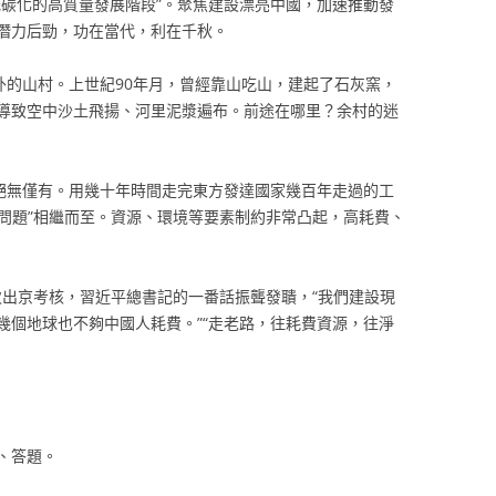
低碳化的高質量發展階段”。聚焦建設漂亮中國，加速推動發
潛力后勁，功在當代，利在千秋。
外的山村。上世紀90年月，曾經靠山吃山，建起了石灰窯，
導致空中沙土飛揚、河里泥漿遍布。前途在哪里？余村的迷
上絕無僅有。用幾十年時間走完東方發達國家幾百年走過的工
的問題”相繼而至。資源、環境等要素制約非常凸起，高耗費、
初次出京考核，習近平總書記的一番話振聾發聵，“我們建設現
幾個地球也不夠中國人耗費。”“走老路，往耗費資源，往淨
、答題。