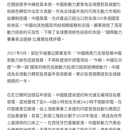
在開放競爭中練就真本領，中國新動力產業為全球應對氣候變化
和綠色轉型作出宏大貢獻。作為全球最年夜的可再生動力市場和
設備制造國，中國風電、光伏產品已經出口到全球200多個國家
和地區。“中國向其他國家供給相關服務和支撐，顯著晉陞了清潔
動力技術的可及性，下降了全球應用綠色技術的本錢。”國際動力
署署長法提赫·比羅爾這樣評價。
2021年9月，習近平總書記鄭重宣布：“中國將鼎力支撐發展中國
家動力綠色低碳發展，不再新建境外煤電項目。”今朝，中國在共
建“一帶一路”國家的綠色低碳動力投資已經超過傳統動力，中國
成為全球動力轉型投資最年夜貢獻者，累計投資規模達到全球總
規模的一半。
在尼日爾阿加德茲年夜區，中國能建承建的柴光儲互補項目投產
發電，當地實現了從4—6個小時到全天候24小時不間斷供電。在
印度維里亞姆港，由上海振華重工承建的印度首個自動化碼頭正
式投產運營，其第二和第三階段計劃于2028年落成，將成為世界
上最環保的口岸之一。在西班牙巴塞羅那港，中國新動力汽車由
此進進歐洲市場，不僅為這座老港注進了新的活氣，更有用促進