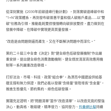
從深刻實施《2030年前碳達峰行動計劃》，到落實碳達峰碳中和
“1+N”政策體系，再到發布碳普惠平臺和個人碳賬戶產品……以“雙
碳”任務為引領，推動能耗雙控慢慢轉向碳排放雙控，盡力做到在
發展中降碳、在降碳中實現更高質量發展。
“改造是由問題倒逼而產生，又在不斷解決問題中而深化。”
黨的二十屆三中全會《決定》對“健全綠色低碳發展機制”作出嚴
重安排，提出健全綠色消費激勵機制、健全煤炭清潔高效應用機
制等一系列嚴重改造舉措。
打好法治、市場、科技、政策“組合拳”，為漂亮中國建設供給基
礎支撐和無力保證，我們必能以發展“含綠量”晉陞增長“含金量”，
推進生態優先、節約集約、綠色低碳發展。
實踐充足證明，把“問題清單”當作“改造清單”，以改造究竟的堅強
決心，動真格、敢碰硬，精準發力、協同發力、
包養網比擬
持續