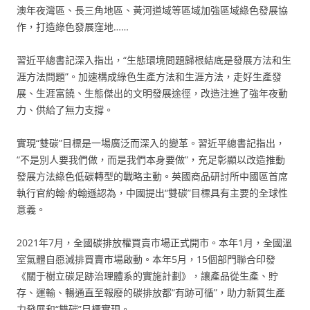
澳年夜灣區、長三角地區、黃河道域等區域加強區域綠色發展協
作，打造綠色發展窪地……
習近平總書記深入指出，“生態環境問題歸根結底是發展方法和生
涯方法問題”。加速構成綠色生產方法和生涯方法，走好生產發
展、生涯富饒、生態傑出的文明發展途徑，改造注進了強年夜動
力、供給了無力支撐。
實現“雙碳”目標是一場廣泛而深入的變革。習近平總書記指出，
“不是別人要我們做，而是我們本身要做”，充足彰顯以改造推動
發展方法綠色低碳轉型的戰略主動。英國商品研討所中國區首席
執行官約翰·約翰遜認為，中國提出“雙碳”目標具有主要的全球性
意義。
2021年7月，全國碳排放權買賣市場正式開市。本年1月，全國溫
室氣體自愿減排買賣市場啟動。本年5月，15個部門聯合印發
《關于樹立碳足跡治理體系的實施計劃》，讓產品從生產、貯
存、運輸、暢通直至報廢的碳排放都“有跡可循”，助力新質生產
力發展和“雙碳”目標實現。