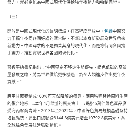
發力，就必定能為中國式現代化供給強年夜動力和軌制保證。
（三）
開放是中國式現代化的鮮明標識。在高程度開放中，
包養
中國努
力于擴年夜同各國好處的匯合點，不斷以本身新發展為世界帶來
新動力。中國尋求的不是獨善其身的現代化，而是等待同各國攜
手盡力，推動實現世界各國的現代化。
習近平總書記指出：“中國堅定不移走生態優先、綠色低碳的高質
量發展之路，將為世界供給更多機遇，為全人類進步作出更年夜
貢獻。”
應用甘蔗漿制成100%可天然降解的餐具、應用秸稈替換原料生產
的復合地板……本年4月舉辦的廣交會上，超過45萬件綠色產品廣
受海內客商青睞。2013年至2022年，中國綠色貿易規模基礎堅持
增長態勢，進出口總額從8144.3億美元增至10792.8億美元，為
全球綠色發展注進強勁動能。