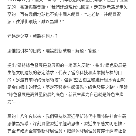
記的一番話振聾發聵，“我們建設現代化國家，走美歐老路是走欠
亨的，再有幾個地球也不夠中國人耗費。”“走老路，往耗費資
源，往淨化環境，難以為繼！”
老路走欠亨，新路在何方？
思惟指引標的目的，理論創新破題、解題、答題。
提出“堅持綠色發展是發展觀的一場深入反動”，指出“綠色發展是
生態文明建設的必定請求，代表了當今科技和產業變革標的目
的，是最有前程的發展領域”，強調“堅固樹立和踐行綠水青山就
是金山銀山的理念，堅定不移走生態優先、綠色發展之路”，明確
“綠色發展是高質量發展的底色，新質生產力自己就是綠色生產
力”……
黨的十八年夜以來，我們堅持以習近平新時代中國特點社會主義
思惟為指導，深刻貫徹習近平經濟思惟、習近生平態文明思惟，
完全準確周全貫徹新發展理念，把綠色發展理念貫穿于經濟社會