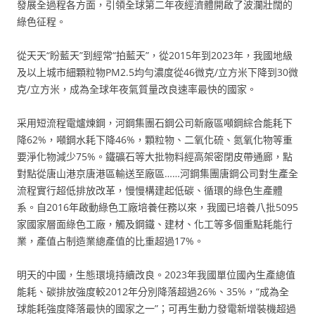
發展全過程各方面，引領全球第二年夜經濟體開啟了波瀾壯闊的
綠色征程。
從天天“盼藍天”到經常“拍藍天”，從2015年到2023年，我國地級
及以上城市細顆粒物PM2.5均勻濃度從46微克/立方米下降到30微
克/立方米，成為全球年夜氣質量改良速率最快的國家。
采用短流程電爐煉鋼，河鋼集團石鋼公司新廠區噸鋼綜合能耗下
降62%，噸鋼水耗下降46%，顆粒物、二氧化硫、氮氧化物等重
要淨化物減少75%。鐵礦石等大批物料經高架密閉皮帶通廊，點
對點從唐山港京唐港區輸送至廠區……河鋼集團唐鋼公司對生產全
流程實行超低排放改革，慢慢構建起低碳、循環的綠色生產體
系。自2016年啟動綠色工廠培養任務以來，我國已培養八批5095
家國家層面綠色工廠，觸及鋼鐵、建材、化工等多個重點耗能行
業，產值占制造業總產值的比重超過17%。
明天的中國，生態環境持續改良。2023年我國單位國內生產總值
能耗、碳排放強度較2012年分別降落超過26%、35%，“成為全
球能耗強度降落最快的國家之一”；可再生動力發電新增裝機超過