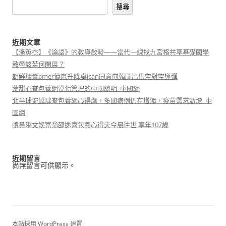
搜尋
近期文章
【潘英杰】《論語》的教導啟發——當代一線找九宮格共享基礎國學
教學該若何開展？
朝鮮譴責amer億嵐升降桌ican同意向韓國出售空對空導彈
荒甜心查包養網漠化管理的中國聰明_中國網
北半球流感肆查包養網心得虐，多國病例仍在增添，疫苗需求激增_中
國網
噴鼻港文娛富翁邵逸喜包養心得夫今晨往世 享年107歲
近期留言
尚無留言可供顯示。
本站採用 WordPress 建置