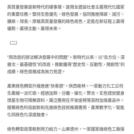
高質量發展是新時代的硬事理，是周全建設社會主義現代化國家
的重要任務。堅持生態優先、綠色發展，協同推進降碳、減污、
擴綠、增長，厚植高質量發展的綠色底色，定能在新征程上贏得
優勢、贏得主動、贏得未來。
（二）
“用改造的辦法解決發展中的問題”。新時代以來，以“全方位、深
層次、最基礎性”的改造，推動獲得“歷史性、反動性、開創性”的
成績，綠色發展成為無力見證。
產業綠色轉型升級進進“快車道”。陜西榆林，一家動力化工公司
生產線一派忙碌，經過加熱、分離、催化、聚合，玄色煤炭變身
煤基生物可降解資料，廣泛應用在平安座椅等高附加值產品中。
隨著綠色科技創新和先進綠色技術推廣應用，產業數字化、智能
化同綠色化深度融會。
綠色轉型政策軌制用力給力。山東德州，一家國家級綠色工廠接