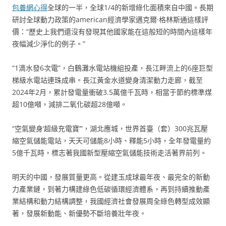
包養網心得
全球的一半，全球1/4的新增綠化面積來自中國。長期
研討全球動力政策的american經濟學家邁克爾·格林斯通這樣評
價：“歷史上我們還沒有發現其他國家能在這般短的時間內這樣年
夜幅減少淨化的例子。”
“1滴水發6次電”，白鶴灘水電站機組投產，長江畔流上的6座巨型
梯級水電站連珠成串。長江黃金水道變身清潔動力走廊，截至
2024年2月，累計發電量衝破3.5萬億千瓦時，相當于節約標準煤
超10億噸，減排二氧化碳超28億噸。
“空氣變身‘超級充電寶’”，湖北應城，世界首臺（套）300兆瓦壓
縮空氣儲能電站，天天可儲能8小時、釋能5小時，全年發電量約
5億千瓦時，標志著我國新型壓縮空氣儲能技術走活著界前列。
明天的中國，發展質量更高。從建玉成球最年夜、最完全的新動
力產業鏈，到著力構建綠色低碳循環經濟體系，再到持續推動產
業結構和動力結構調整，我國經濟社會發展周全綠色轉型成效顯
著，發展新動能、新優勢不斷培養壯年夜。