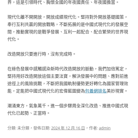
界，這是引領時代、胸懷全國的年夜國責任、年夜國擔當。
現代化離不開開放，開放成績現代化。堅持對外開放基礎國策，
奉行互利共贏的開放戰略，不斷拓展的是中國式現代化的發展空
間，推動實現的是戰爭發展、互利一起配合、配合繁榮的世界現
代化。
改造開放只要進行時，沒有完成時。
在綠色發展中感觸感染新時代改造開放的脈動，我們加倍篤定，
堅持用好改造開放這個主要法寶，解決發展中的問題、應對前進
途徑上的風險挑戰，不斷把我國軌制優勢更好轉化為國家管理效
能，定能把中國式現代化的宏偉藍圖變為
包養網排名
美妙現實。
潮涌東方，氣象萬千。進一個步驟周全深化改造、推進中國式現
代化已起勢、正當時。
分類: 未分類，發佈日期:
2024 年 12 月 16 日
，作者:
admin