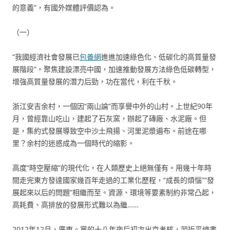
的意義”，有國外媒體評價認為。
（一）
“我國經濟社會發展已
包養網
進進加速綠色化、低碳化的高質量發
展階段”。聚焦建設漂亮中國，加速推動發展方法綠色低碳轉型，
增強高質量發展的潛力后勁，功在當代，利在千秋。
浙江安吉余村，一個因“兩山論”而享譽中外的山村。上世紀90年
月，曾經靠山吃山，建起了石灰窯，辦起了磚廠、水泥廠。但
是，集約式發展導致空中沙土飛揚、河里泥漿遍布。前途在哪
里？余村的迷惑成為一個時代的縮影。
高度“時空壓縮”的現代化，在人類歷史上絕無僅有。用幾十年時
間走完東方發達國家幾百年走過的工業化歷程，“成長的煩惱”“發
展起來以后的問題”相繼而至。資源、環境等要素制約非常凸起，
高耗費、高排放的發展形式難以為繼……
2012年12月，廣東。黨的十八年夜后初次出京考核，習近平總書