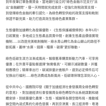
到年夜筆訂單急需資金，當地銀行設立的“綠色金融示范支行”派
出“金融顧問”，僅一天時間就完成放貸。從強化財稅政策支撐，
到發揮綠色金融的牽引感化，為綠色轉型供給的政策支撐和軌制
保證不斷完美，助力打造高效生態綠色產業集群。
生態優勢加速轉化為發展優勢。《生態保護補償條例》本年6月1
日起實施，多地成立生態產品買賣中間，創重生態產品價值實現
機制……以改造完美軌制機制，綠水青山轉化為金山銀山的路徑不
斷拓展，叢林“水庫、錢庫、糧庫、碳庫”更好聯動。
綠色低碳生涯方法漸成風尚。報廢舊車購買新動力汽車，可享用
優惠；在外賣平臺點餐選擇“無需餐具”，可顯示減碳數量，并獲
相應積分；騎單車出行，碳減排量計進賬戶，達到必定條件后可
兌換出行福利……綠色消費成為新風尚，低碳環保理念深刻人心。
從中共中心、國務院印發《關于加速經濟社會發展周全綠色轉型
的意見》，對加速經濟社會發展周全綠色轉型作出系統謀劃和總
體安排，到統籌優化農業、生態、城鎮等各類空間布局，推動城
鎮空間內涵式集約化綠色發展，再到京津冀、長江經濟帶、粵港