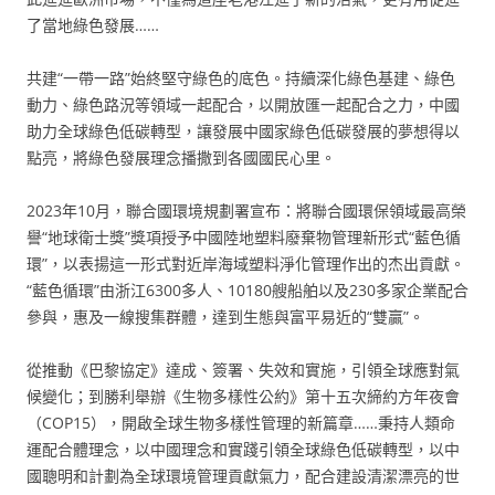
了當地綠色發展……
共建“一帶一路”始終堅守綠色的底色。持續深化綠色基建、綠色
動力、綠色路況等領域一起配合，以開放匯一起配合之力，中國
助力全球綠色低碳轉型，讓發展中國家綠色低碳發展的夢想得以
點亮，將綠色發展理念播撒到各國國民心里。
2023年10月，聯合國環境規劃署宣布：將聯合國環保領域最高榮
譽“地球衛士獎”獎項授予中國陸地塑料廢棄物管理新形式“藍色循
環”，以表揚這一形式對近岸海域塑料淨化管理作出的杰出貢獻。
“藍色循環”由浙江6300多人、10180艘船舶以及230多家企業配合
參與，惠及一線搜集群體，達到生態與富平易近的“雙贏”。
從推動《巴黎協定》達成、簽署、失效和實施，引領全球應對氣
候變化；到勝利舉辦《生物多樣性公約》第十五次締約方年夜會
（COP15），開啟全球生物多樣性管理的新篇章……秉持人類命
運配合體理念，以中國理念和實踐引領全球綠色低碳轉型，以中
國聰明和計劃為全球環境管理貢獻氣力，配合建設清潔漂亮的世