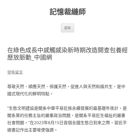
跳
至
記憶裁縫師
主
要
內
容
選單
在綠色成長中感觸感染新時期改造開查包養經
歷放脈動_中國網
發佈留言
尊敬天然、順應天然、保護天然，促進人與天然和諧共生，是中
國式現代化的鮮明特點。
“生態文明建設是關系中華平易近族永續發展的最基礎年夜計，是
關系黨的任務主旨的嚴重政治問題，是關系平易近生福祉的嚴重
社會問題。”在2023年8月15日首個全國生態日到來之際，習近平
總書記作出主要唆使強調。