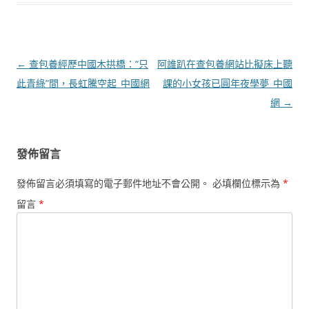
文
←
查包養經歷中國木拱橋：“只
阿誰趴在查包養網站比擬床上聽
章
此青綠”間，長虹騰空起_中國網
課的小女孩已圓年夜學夢_中國
導
網
→
覽
發佈留言
發佈留言必須填寫的電子郵件地址不會公開。
必填欄位標示為
*
留言
*