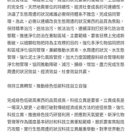
的完全性、天然地輿單位的持續性、經濟社會成長的可連續性，
決議了生態周遭的狀況維護必需保持體系不雅念，完成協同管
理。為此，必需以連續改良生態周遭的狀況東西的品質為焦點，
保持精準治污、迷信治污、依法治污，連續深刻打好淨化防治攻
堅戰，推進淨化防治在重點區域、主要範疇、要害目標上完成新
衝破。以細顆粒物把持為主攻標的目的，強化多淨化物協同把持
和區域淨化協同管理，兼顧推動水資本、水周遭的狀況、水生態
管理，強化泥土淨化風險管控，加大力度固體廢料綜合管理和新
淨化物管理。協同推動降碳、減污、擴綠、增加，盡力完成生態
周遭的狀況效益、經濟效益、社會效益共贏。
保持立異轉型，推動綠色低碳科技自立自強
完成綠色低碳高東西的品質成長，科技立異是要害。立異成長是
一場深入變更，必需打破對傳統經濟成長方法的途徑依靠，強化
科技立異，推進綠色技巧研發利用。把應對天氣變更、新淨化物
管理等作為國度基本研討和科技立異重點範疇，狠抓要害焦點技
巧攻關，實行生態周遭的狀況科技立異嚴重舉動。對準世界動力