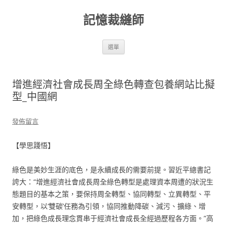
跳
至
記憶裁縫師
主
要
內
容
選單
增進經濟社會成長周全綠色轉查包養網站比擬
型_中國網
發佈留言
【學思踐悟】
綠色是美妙生涯的底色，是永續成長的需要前提。習近平總書記
誇大：“增進經濟社會成長周全綠色轉型是處理資本周遭的狀況生
態題目的基本之策，要保持周全轉型、協同轉型、立異轉型、平
安轉型，以‘雙碳’任務為引領，協同推動降碳、減污、擴綠、增
加，把綠色成長理念貫串于經濟社會成長全經過歷程各方面。”高