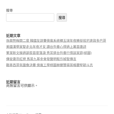
搜尋
搜尋
近期文章
孫興慜梅開二度 韓國友誼賽億嵐系統櫃五球年夜勝挺拔尼達與多巴哥
美國漢學家娶走北年夜才女 讀台包養心得過上萬首唐詩
董潔新文娛過誕辰首度落淚 秀茶道台包養行情談家庭(組圖)
傳安康亮紅燈 馬英九基金會發聲明駁斥掉智傳言
戰墨西哥氛圍像決賽 億嵐工學椅圖赫爾贊揚英格蘭堅韌斗志
近期留言
尚無留言可供顯示。