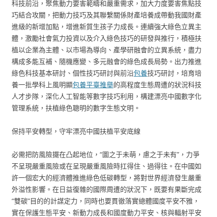
科技前沿，聚焦動力要害範疇和嚴重需求，加大力度要害焦點技
巧結合攻關，把動力技巧及其聯繫關係財產培養成帶動我國財產
進級的新增加點，增進新質生孩子力成長。連續強大綠色立異主
體，激勵社會氣力投資以及介入綠色技巧的研發與推行，積極扶
植以企業為主體、以市場為導向、產學研融會的立異系統，盡力
構成多能互補、隨機應變、多元融會的綠色成長局勢。出力推進
綠色科技基本研討、個性技巧研討與前沿
包養
技巧研討，培育培
養一批學科上風明顯
包養平臺推舉
的高程度生態周遭的狀況科技
人才步隊，深化人工智能等數字技巧利用，構建漂亮中國數字化
管理系統，扶植綠色聰明的數字生態文明。
保持平安轉型，守牢漂亮中國扶植平安底線
必需把防風險擺在凸起地位，“圖之于未萌，慮之于未有”，力爭
不呈現嚴重風險或在呈現嚴重風險時扛得住、過得往。在中國如
許一個宏大的經濟體推進綠色低碳轉型，將對世界經濟發生嚴重
外溢性影響。在日益復雜的國際周遭的狀況下，既要有果斷完成
“雙碳”目的的計謀定力，同時也要貫徹落實總體國度平安不雅，
實在保護生態平安、新動力成長和國度動力平安、核與輻射平安