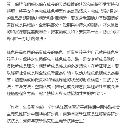
等，保證我們賴以保存成長的天然周遭的狀況和前提不受要挾和
損壞，將平安有序完成綠色轉型作為焦點請求。完成“雙碳”目的
的重點是調劑動力構造和財產構造，要安身我國動力基礎國情處
置好成長與減排、全體與部分、短期與中持久的關系，將久遠目
的和實際前提無機聯合，把兼顧成長和平安貫串一直，防止“碳沖
鋒”和“一刀切”的做法。
綠色是高東西的品質成長的底色，新質生孩子力自己就是綠色生
孩子力。保持走生態優先、綠色成長之路，是安身新成長階段、
貫徹新成長理念、構建新成長格式的必定請求。在新征程上，要
以經濟社會成長周全綠色轉型為引領，以動力綠色低碳成長為要
害，加速構成節儉資本和維護周遭的狀況的財產構造、生孩子方
法、生涯方法、空間格式，把綠色成長理念貫串經濟社會成長全
經過歷程各方面，配合扶植人與天然協調共生的古代化。
（作者：生長春 何婷，分辨系江蘇省習近平新時期中國特點社會
主義思惟研討中間特約研討員，南通年夜學江蘇長江經濟帶研討
院院長；河海年夜學馬克思主義學院博士生）