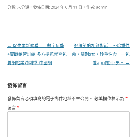
分類: 未分類，發佈日期:
2024 年 6 月 11 日
，作者:
admin
文
←
促失業新察看——數字賦能
好搞笑的相親對話。～珍重性
章
+實戰練習訓練 多方搶抓就查包
命，闊別s女。珍重性命，一包
導
養網站業沖刺季_中國網
養app闊別z男。
→
覽
發佈留言
發佈留言必須填寫的電子郵件地址不會公開。
必填欄位標示為
*
留言
*