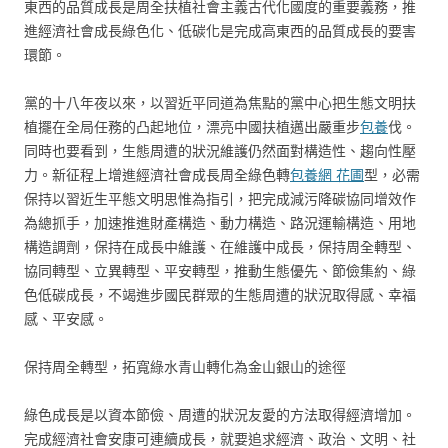
東西的品質成長是周全扶植社會主義古代化國度的重要義務，推
進經濟社會成長綠色化、低碳化是完成高東西的品質成長的要害
環節。
黨的十八年夜以來，以習近平同道為焦點的黨中心把生態文明扶
植擺在全局任務的凸起地位，漂亮中國扶植邁出嚴重步
包養
伐。
同時也要看到，生態周遭的狀況維護仍然面對構造性、趨向性壓
力。新征程上增進經濟社會成長周全綠色轉
包養網 花圃
型，必需
保持以習近生平態文明思惟為指引，把完成減污降碳協同增效作
為總抓手，加速推進財產構造、動力構造、路況運輸構造、用地
構造調劑，保持在成長中維護、在維護中成長，保持周全轉型、
協同轉型、立異轉型、平安轉型，推動生態優先、節儉集約、綠
色低碳成長，不竭進步國民群眾的生態周遭的狀況取得感、幸福
感、平安感。
保持周全轉型，拓寬綠水青山轉化為金山銀山的途徑
綠色成長是以資本節儉、周遭的狀況友愛的方法取得經濟增加。
完成經濟社會安康可連續成長，就要追求經濟、政治、文明、社