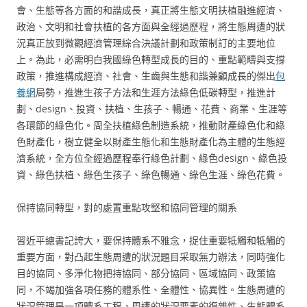
會、生態等各方面的和諧成長，真正將生態文明扶植融進經濟、
政治、文明和社會扶植的各方面與全經過歷程，將生態周遭的狀
況真正放到微觀經濟管理綜合決議計劃和政策制訂的主要地位
上。為此，必需明白我國綠色轉型成長的目的、重點範疇與支撐
政策，推進構成經濟、社會、生齒與生態和諧兼顧成長的傑出
包
養網
局勢，推進生孩子方法和生涯方法綠色低碳轉型，推進計
劃、design、投資、扶植、生孩子、暢通、花費、商業、生涯等
各環節的綠色化。周全扶植綠色制造系統，推動財產綠色化和綠
色財產化，樹立健全以財產生態化和生態財產化為主體的生態經
濟系統，全方位全經過歷程奉行綠色計劃、綠色design、綠色投
資、綠色扶植、綠色生孩子、綠色暢通、綠色生涯、綠色花費。
保持協同轉型，對的處置重點攻堅和協同管理的關系
習近平總書記誇大，要保持體系不雅念，捉住重要牴觸和牴觸的
重要方面，對凸起生態周遭的狀況題目采取無力辦法，同時強化
目的協同、多淨化物把持協同、部分協同、區域協同、政策協
同，不竭加強各項任務的體系性、全體性、協異性。生態周遭的
狀況管理是一項體系工程，周遭的狀況要素的復雜性、生態體系