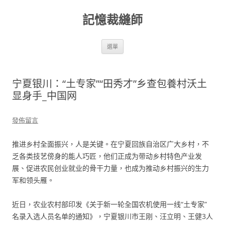
跳
至
記憶裁縫師
主
要
內
容
選單
宁夏银川：“土专家”“田秀才”乡查包養村沃土
显身手_中国网
發佈留言
推进乡村全面振兴，人是关键。在宁夏回族自治区广大乡村，不
乏各类技艺傍身的能人巧匠，他们正成为带动乡村特色产业发
展、促进农民创业就业的骨干力量，也成为推动乡村振兴的生力
军和领头雁。
近日，农业农村部印发《关于新一轮全国农机使用一线“土专家”
名录入选人员名单的通知》，宁夏银川市王刚、汪立明、王健3人