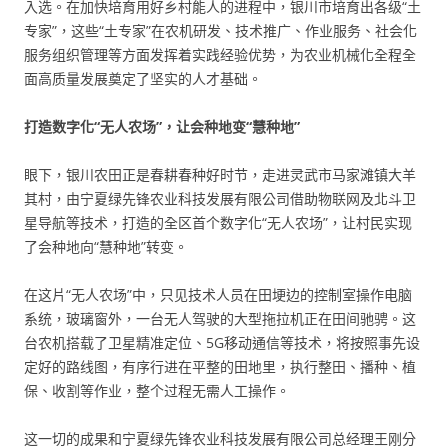
入选。在加快培育用好乡村能人的进程中，银川市培育出各级“土
专家”，这些“土专家”在农机研发、技术推广、作业服务、社会化
服务组织管理等方面发挥着实践经验优势，为农业机械化全程全
面高质量发展奠定了坚实的人才基础。
打造数字化“无人农场”，让会种地变“慧种地”
眼下，银川农田正是春耕春种好时节，走进灵武市马家滩镇大羊
其村，由宁夏绿先锋农业科技发展有限公司借助物联网及北斗卫
星导航等技术，打造的全区首个数字化“无人农场”，让村民实现
了会种地向“慧种地”转变。
在这片“无人农场”中，只见技术人员在田埂边的控制室操作电脑
系统，玻璃窗外，一台无人驾驶的大型拖拉机正在田间驰骋。这
台农机搭载了卫星精准定位、5G移动通信等技术，将按照事先设
定好的路线图，有序行进在平整的田地里，执行整田、播种、植
保、收割等作业，整个过程无需人工操作。
这一切的成果和宁夏绿先锋农业科技发展有限公司总经理王刚分