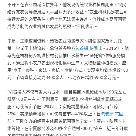
不开。在农业领域深耕多年，他发现传统农业种植周期里，农民
结算完农资等费用后，手里并无多少收益。“农业机械化是农业可
持续发展的必要条件，但土地无法集中连片、流转成本高等因素
成为了制约农业机械化发展的瓶颈。”王刚表示。
于是，王刚查阅资料、请教农业领域专家、研读国家及地方政
策，尝试了土地流转、承包等多种方
包養網 花園
式。2016年，他
率先在梧桐树乡杨洪桥村创新推广水稻生产“全托管”种植服务模
式，通过将小农户农田规模化集中生产，采取新型种植模式，应
用“良田、良种、良法、良机、良制”方式，实现亩均节本增效180
元，节省直接劳动力3400余人，带动农户增收5900余万元。
“机器换人不仅节省人力成本，而且每亩地机械成本从190元左右
降至160元左右。”王刚表示，通过智能农机控制能实现精量施
肥，可使每亩节肥22%以上；实施精量喷药，可使每亩节药
25%；实施精量播种，可使每亩节种40%以上。目
包養網 花園
前，王刚创办的经营主体服务范围覆盖宁夏、内蒙古、陕西、甘
肃等地，在宁夏服务涉及40多个自然村7000余农户，近三年开展
各类农机农事服务达到40余万亩次。