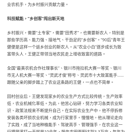
业农机手，为乡村振兴贡献力量。
科技赋能，“乡创客”闯出新天地
乡村振兴，需要“土专家”，需要“田秀才”，也需要新农人，特别是
那些学历高、能力强、接地气、干劲足的“乡创客”。“90后”青年王
健便是这样一个返乡创业的新农人。从“农业小白”逐步成长为致
富带头人，王健正带领当地农民走上增收致富的道路。
全国“最美农机合作社理事长”、银川市拖拉机大赛一等奖、银川
市无人机大赛一等奖、“灵武才俊”称号、灵武市十大致富能手……
跟随父亲的脚步踏上了农业这条路的王健，一点也不简单。
回村创业后，王健发现家乡的农业生产方式比较传统，生产效率
低，农业机械化率低。为此，他苦心钻研，努力学习各类农业知
识、政策法规来不断提升自己。在实际农业生产中，他不停拆修
安装各类坏损农业机械，成为行家里手。慢慢地，他从理论走向
了实践，成了当地种植能手、驾驶高手、管理强手，在农业这一
行摸爬滚打一干就是10余年，服务农田面积达到3.3万亩，每年为