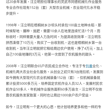
过20余年发展，汪立明担任理事长的灵武市同德机械化作业服务
专业合作社现有152台（套）大型农业机械，农业现代化水平稳
步提升。
1998年，汪立明在梧桐树乡沙坝头村承包100亩土地种水稻，那
时候犁地、播种、施肥，需要10余人在地里连续忙活1个月，而
秋收时，同样需要大量人力及时间。为提高收割效率，汪立明东
拼西凑借了10万元，购买了一台收割机，这也是梧桐树乡第一台
收割机。当年汪立明就把它租给周边农户使用，挣了4万元，加上
自己100亩地赚的3万元，他第一次尝到了农机服务的甜头。
2008年，汪立明联合65户农民成立合作社，专注于专
包養
业化、
机械化两大农业社会化服务。从创业之初只有3台拖拉机，发展到
如今拥有大型现代化农业机械装备152台（套），仅机械装备就
累计投资5000多万元，培养固定农机作业人员32人，发展村民农
机作业50多人，年机械作业服务面积60多万亩次，汪立明不仅依
靠农机服务发家致富，同时也让周边1000余户农户受益。
如今，汪立明有一个更大的心愿，他计划培养更多和他一样的专