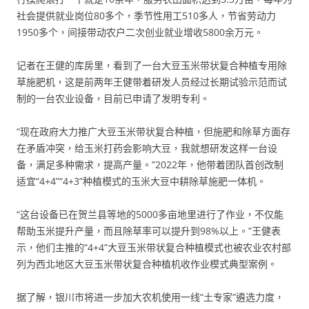
社会提供就业岗位80多个，季节性用工510多人，节省劳动力
1950多个，间接带动农户二次创业就业增收5800余万元。
记者在王健的库房里，看到了一台大豆玉米带状复合种植专用除
草施肥机，这是前两年王健带着研发人员经过长期试验示范而试
制的一台农业设备，目前已申请了发明专利。
“现在政府大力推广大豆玉米带状复合种植，但施肥和除草方面存
在矛盾冲突，给玉米打药会影响大豆，我就想研发这样一台设
备，满足多种需求，提高产量。”2022年，他带着团队首创改制
适宜“4+4”“4+3”种植模式的玉米大豆中耕除草施肥一体机。
“这台设备已在贺兰县等地的5000多亩地里进行了作业，不仅能
帮助玉米提升产量，而且除草率可以提升到98%以上。”王健表
示，他们主推的“4+4”大豆玉米带状复合种植模式也被农业农村部
列为西北地区大豆玉米带状复合种植机收作业模式典型案例。
据了解，银川市将进一步加大农机使用一线“土专家”遴选力度，