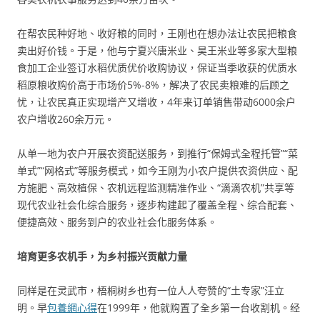
在帮农民种好地、收好粮的同时，王刚也在想办法让农民把粮食
卖出好价钱。于是，他与宁夏兴唐米业、昊王米业等多家大型粮
食加工企业签订水稻优质优价收购协议，保证当季收获的优质水
稻原粮收购价高于市场价5%-8%，解决了农民卖粮难的后顾之
忧，让农民真正实现增产又增收，4年来订单销售带动6000余户
农户增收260余万元。
从单一地为农户开展农资配送服务，到推行“保姆式全程托管”“菜
单式”“网格式”等服务模式，如今王刚为小农户提供农资供应、配
方施肥、高效植保、农机远程监测精准作业、“滴滴农机”共享等
现代农业社会化综合服务，逐步构建起了覆盖全程、综合配套、
便捷高效、服务到户的农业社会化服务体系。
培育更多农机手，为乡村振兴贡献力量
同样是在灵武市，梧桐树乡也有一位人人夸赞的“土专家”汪立
明。早
包養網心得
在1999年，他就购置了全乡第一台收割机。经