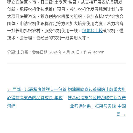
建立自治区、市、县三级“土专家”名录，从支持开展农机具研发
创新、承接农机化技术推广项目、参与农机化发展规划计划与重
大项目决策咨询、领办创办农机服务组织、参加农机化学会协会
团体、申请农机化职称评定等方面加大培养使用力度，着力培育
一批长期扎根农村，服务农机使用一线，
包養網比較
爱农机、懂
技术、会管理、善经营的农机一线实用人才。
分類: 未分類，發佈日期:
2024 年 4 月 26 日
，作者:
admin
文
←
西部，以高程度維護支一包養
构建面向查包養網站比較重大科
章
心得持高東西的品質成長-年夜
技基础设施的区域战略性新兴产
導
河網
业筛选体系：框架与实践_中国
覽
网
→