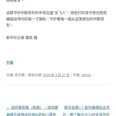
照明安全。
这群守护中欧班列的年轻
包養
“女飞人”，用他们的坚守将光照亮
编组站场内的每一寸钢轨，守护着每一趟从这里驶出的中欧班
列。
新华社记者 唐奕 摄
包養
分類: 未分類，發佈日期:
2024 年 3 月 21 日
，作者:
admin
文
←
深圳美術館（新館）、深圳藏
新华全媒+丨查包養網站五年
章
書樓北館建成投用&覓甜心寶貝
后，那个搬出大山的女孩还好