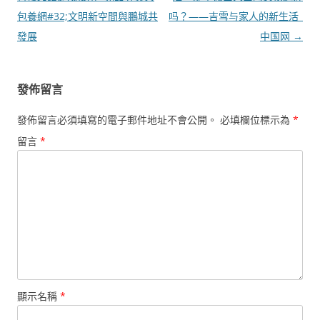
導
包養網#32;文明新空間與鵬城共
吗？——吉雪与家人的新生活_
覽
發展
中国网
→
發佈留言
發佈留言必須填寫的電子郵件地址不會公開。
必填欄位標示為
*
留言
*
顯示名稱
*