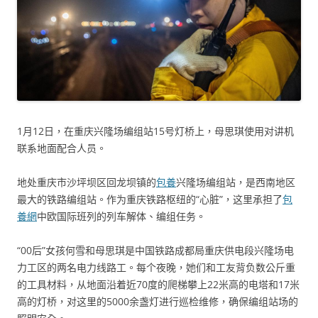
1月12日，在重庆兴隆场编组站15号灯桥上，母思琪使用对讲机
联系地面配合人员。
地处重庆市沙坪坝区回龙坝镇的
包養
兴隆场编组站，是西南地区
最大的铁路编组站。作为重庆铁路枢纽的“心脏”，这里承担了
包
養網
中欧国际班列的列车解体、编组任务。
“00后”女孩何雪和母思琪是中国铁路成都局重庆供电段兴隆场电
力工区的两名电力线路工。每个夜晚，她们和工友背负数公斤重
的工具材料，从地面沿着近70度的爬梯攀上22米高的电塔和17米
高的灯桥，对这里的5000余盏灯进行巡检维修，确保编组站场的