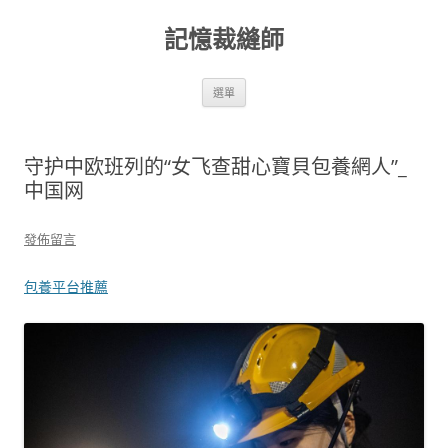
跳
至
記憶裁縫師
主
要
內
容
選單
守护中欧班列的“女飞查甜心寶貝包養網人”_
中国网
發佈留言
包養平台推薦