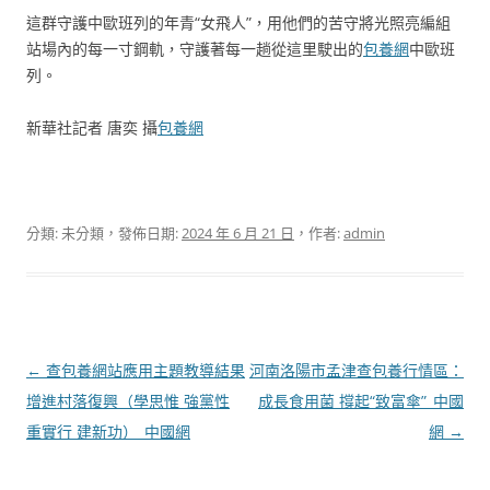
這群守護中歐班列的年青“女飛人”，用他們的苦守將光照亮編組
站場內的每一寸鋼軌，守護著每一趟從這里駛出的
包養網
中歐班
列。
新華社記者 唐奕 攝
包養網
分類: 未分類，發佈日期:
2024 年 6 月 21 日
，作者:
admin
文
←
查包養網站應用主題教導結果
河南洛陽市孟津查包養行情區：
章
增進村落復興（學思惟 強黨性
成長食用菌 撐起“致富傘”_中國
導
重實行 建新功）_中國網
網
→
覽