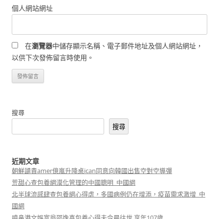
個人網站網址
在
瀏覽器
中儲存顯示名稱、電子郵件地址及個人網站網址，
以供下次發佈留言時使用。
搜尋
搜尋
近期文章
朝鮮譴責amer億嵐升降桌ican同意向韓國出售空對空導彈
荒甜心查包養網漠化管理的中國聰明_中國網
北半球流感肆查包養網心得虐，多國病例仍在增添，疫苗需求激增_中
國網
噴鼻港文娛富翁邵逸喜包養心得夫今晨往世 享年107歲