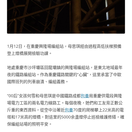
1月12日，在重慶興隆場編組站，母思琪經由過程高低扶梯預備
登上燈橋展開檢驗功課。
地處重慶市沙坪壩區回龍壩鎮的興隆場編組站，是東北地域最年
夜的鐵路編組站。作為重慶鐵路關鍵的“心臟”，這里承當了中歐
國際班列的列車崩潰、編組義務。
“00后”女孩何雪和母思琪是中國鐵路成都
包養
局重慶供電段興隆
場電力工區的兩名電力線路工。每個夜晚，她們和工友背正數公
斤重的東西資料，從空中沿著近
包養
70度的爬梯攀上22米高的電
塔和17米高的燈橋，對這里的5000余盞燈停止巡檢維護修繕，確
保編組站場的照明平安。