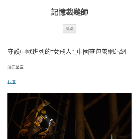
跳
至
記憶裁縫師
主
要
內
容
選單
守護中歐班列的“女飛人”_中國查包養網站網
發佈留言
包養