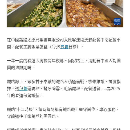
在中國鐵路太原局集團無限公司太原客運段洗滌配餐中間配餐車
間，配餐工將飯菜裝盒（1月9
包養
日攝）。
一年一度的春運即將拉開年夜幕。回家路上，涌動著中國人對團
圓的溫熱期盼。
鐵路線上，眾多甘于奉獻的鐵路人積極備戰，檢修維護、調度指
揮、巡
包養
邏防控、鏟冰除雪、毛病處理、配餐送餐……為2025
年的春運保駕護航。
鐵路“十二時辰”，每時每刻都有鐵路職工堅守崗位，專心服務，
守護通往千家萬戶的團圓路。