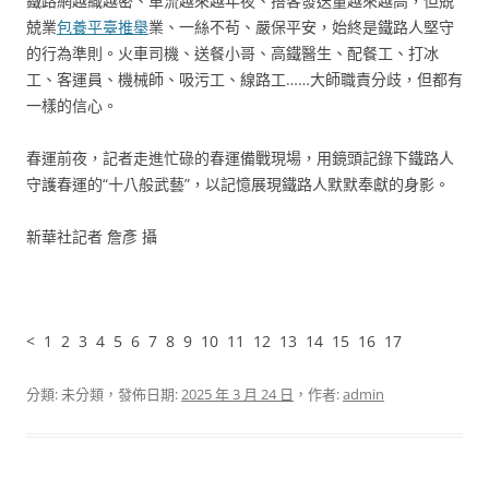
鐵路網越織越密、車流越來越年夜、搭客發送量越來越高，但兢
兢業
包養平臺推舉
業、一絲不茍、嚴保平安，始終是鐵路人堅守
的行為準則。火車司機、送餐小哥、高鐵醫生、配餐工、打冰
工、客運員、機械師、吸污工、線路工……大師職責分歧，但都有
一樣的信心。
春運前夜，記者走進忙碌的春運備戰現場，用鏡頭記錄下鐵路人
守護春運的“十八般武藝”，以記憶展現鐵路人默默奉獻的身影。
新華社記者 詹彥 攝
< 1 2 3 4 5 6 7 8 9 10 11 12 13 14 15 16 17
分類: 未分類，發佈日期:
2025 年 3 月 24 日
，作者:
admin