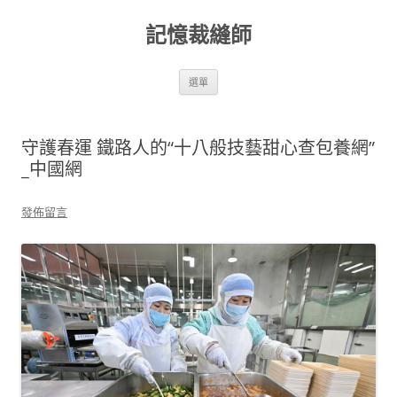
跳
至
記憶裁縫師
主
要
內
容
選單
守護春運 鐵路人的“十八般技藝甜心查包養網”
_中國網
發佈留言