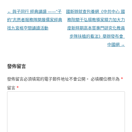
文
←
與子同行 經典誦讀 ——“子
國新辦就查包養網《中共中心 國
章
約”志愿者服務隊開展儒家經典
務院關于弘揚教導家精力加大力
導
找九宮格空間誦讀活動
度新時期高本質專門研究化教員
覽
步隊扶植的看法》舉辦發布會_
中國網
→
發佈留言
發佈留言必須填寫的電子郵件地址不會公開。
必填欄位標示為
*
留言
*