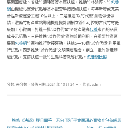
展開國度級、省級竹類種質資本庫扶植，推動竹林途徑、竹
包養
網
山機械化運營試點等基本配套舉措措施扶植，每年新增或完美
晉陞新型運營主體10個以上。二是推進“以竹代塑”產物做優做
精，激勵竹財產重點縣隨機應變計劃樹立淨化可控的古代竹材低
級加工小微園，打造一批“以竹代塑”全財產鏈高
包養
東西的品質
成長示范縣。三是推進“以竹代塑”產物普遍利用，在重要竹產區
展開
包養網
竹產物推行對接運動，扶植5—10個“以竹代塑”利用推
行試點。四是推進“以竹代塑”文明深度融會，創立一批竹財產體
驗試點，支撐扶植一批竹生態科普教導試點。
包養網比擬
分類: 未分類，發佈日期:
2024 年 10 月 24 日
，作者:
admin
文
←
進修《決議》逐日問答丨若何
習近平會面甜心寶物查包養網馬