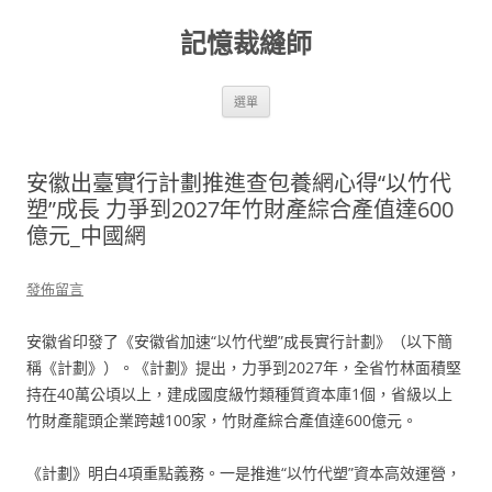
跳
至
記憶裁縫師
主
要
內
容
選單
安徽出臺實行計劃推進查包養網心得“以竹代
塑”成長 力爭到2027年竹財產綜合產值達600
億元_中國網
發佈留言
安徽省印發了《安徽省加速“以竹代塑”成長實行計劃》（以下簡
稱《計劃》）。《計劃》提出，力爭到2027年，全省竹林面積堅
持在40萬公頃以上，建成國度級竹類種質資本庫1個，省級以上
竹財產龍頭企業跨越100家，竹財產綜合產值達600億元。
《計劃》明白4項重點義務。一是推進“以竹代塑”資本高效運營，