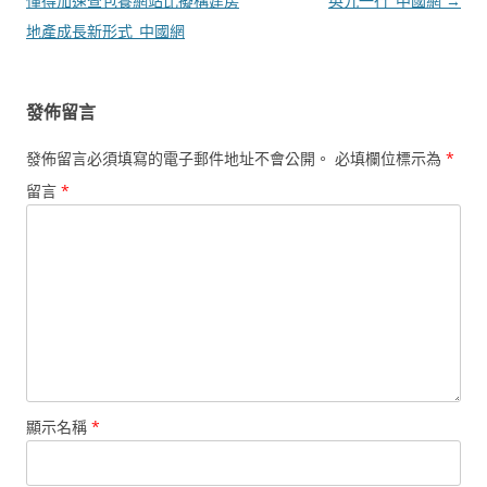
章
懂得加速查包養網站比擬構建房
英九一行_中國網
→
導
地產成長新形式_中國網
覽
發佈留言
發佈留言必須填寫的電子郵件地址不會公開。
必填欄位標示為
*
留言
*
顯示名稱
*