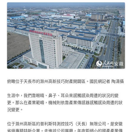
俯瞰位于天長市的滁州高新技巧財產開闢區。國民網記者 陶濤攝
生涯中，我們靠眼睛、鼻子、耳朵來感觸感染周遭的狀況的變
更。那么在產業範疇，機械則依靠產業傳感器感觸感染周遭的狀
況變更。
位于滁州高新區的普利斯特測控技巧（天長）無限公司，是安徽
省級專精特新企業。走進該公司展廳，年夜鉅細小的國產產業傳