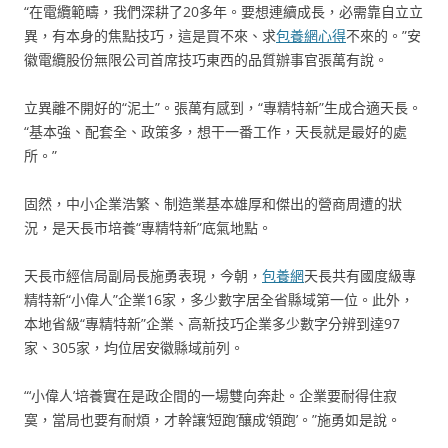
“在電纜範疇，我們深耕了20多年。要想連續成長，必需靠自立立
異，有本身的焦點技巧，這是買不來、求
包養網心得
不來的。”安
徽電纜股份無限公司首席技巧東西的品質辦事官張萬有說。
立異離不開好的“泥土”。張萬有感到，“專精特新”生成合適天長。
“基本強、配套全、政策多，想干一番工作，天長就是最好的處
所。”
固然，中小企業浩繁、制造業基本雄厚和傑出的營商周遭的狀
況，是天長市培養“專精特新”底氣地點。
天長市經信局副局長施勇表現，今朝，
包養網
天長共有國度級專
精特新“小偉人”企業16家，多少數字居全省縣域第一位。此外，
本地省級“專精特新”企業、高新技巧企業多少數字分辨到達97
家、305家，均位居安徽縣域前列。
“‘小偉人’培養實在是政企間的一場雙向奔赴。企業要耐得住寂
寞，當局也要有耐煩，才幹讓‘短跑’釀成‘領跑’。”施勇如是說。