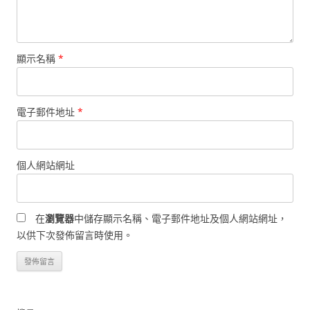
顯示名稱
*
電子郵件地址
*
個人網站網址
在
瀏覽器
中儲存顯示名稱、電子郵件地址及個人網站網址，
以供下次發佈留言時使用。