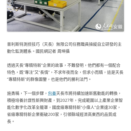
普利斯特測控技巧（天長）無限公司任務職員操縱自立研發的主
動化監測體系。國民網記者 周坤攝
透過天長“專精特新”企業的故事，不難發明，他們都有一個配合
特色，既“專注”又“長情”，不求年夜而全，但求小而精，這是天長
“專精特新”的群像圖鑒，也是他們的勝利法門。
施勇稱，下一個步驟，
包養
天長市將持續加速新舊動能的轉換，
積極培養計謀性新興財產，到2027年，完成範圍以上產業企業智
能化數字化改革全籠罩，國度級專精特新“小偉人”企業達30家，
省級專精特新企業衝破200家，引領縣域經濟高東西的品質成
長。