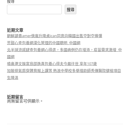
搜尋
搜尋
近期文章
朝鮮譴責amer億嵐升降桌ican同意向韓國出售空對空導彈
荒甜心查包養網漠化管理的中國聰明_中國網
北半球流感肆查包養網心得虐，多國病例仍在增添，疫苗需求激增_中
國網
噴鼻港文娛富翁邵逸喜包養心得夫今晨往世 享年107歲
加裝排氣扇穿體育服上課等 熱浪中學校多舉措助師秀傳醫院健檢項目
生降溫
近期留言
尚無留言可供顯示。