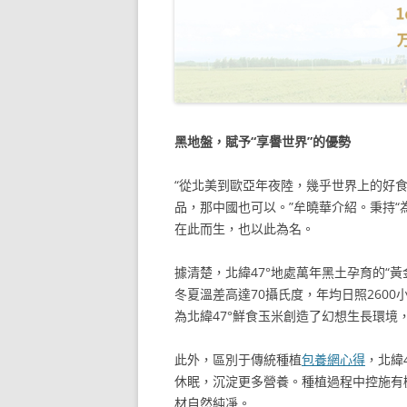
黑地盤，賦予“享譽世界”的優勢
“從北美到歐亞年夜陸，幾乎世界上的好
品，那中國也可以。”牟曉華介紹。秉持“
在此而生，也以此為名。
據清楚，北緯47°地處萬年黑土孕育的“
冬夏溫差高達70攝氏度，年均日照260
為北緯47°鮮食玉米創造了幻想生長環境
此外，區別于傳統種植
包養網心得
，北緯
休眠，沉淀更多營養。種植過程中控施有
材自然純凈。