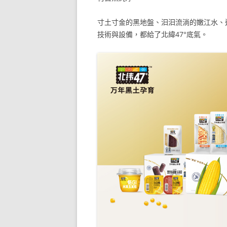
寸土寸金的黑地盤、汩汩流淌的嫩江水、
技術與設備，都給了北緯47°底氣。