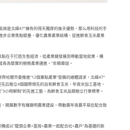
氣候是北緯47°擁有的得天獨厚的後天優勢，那么用科技的手
進步企業焦點壁壘，優化農業產業結構，促進鮮食玉米產業
的焦點在于打造生態經濟，從產業鏈發展到帶動當地就業，構
著成長為堅實的樹根產業邁進。”牟曉華說。
齊哈爾市委推進“12個重點產業”發展的總體請求，北緯47°
經先后樹立4個國際領先的自有鮮食玉米、年夜米加工基地，
“3小時鮮制”的先進工藝，為鮮食玉米品類樹立行業標準。
技術，開展數字有機聰明農業建設，帶動廣年夜農平易近配合致
經構成以“龍頭企業+當局+農業一起配合社+農戶”為基礎的新