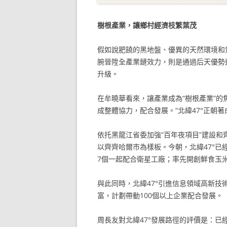
樹根產業，讓鄉村經濟枝繁葉茂
假如說肥饒的黑地盤、優異的天然環境和
腕晉陞全產業鏈效力，則是通過后天優勢
升級。
在牟曉華看來，讓產業成為“樹根產業”
成整體協力，配合發展。“北緯47°正朝
依托黑龍江省委加強“百年夜項目”建設和齊
以齊齊哈爾市為樣板。今朝，北緯47°已
7個一起配合衛星工廠；率先開創鮮食玉米
與此同時，北緯47°引進信息領域高新
富，計劃帶動100個以上企業配合發展。
周長友對北緯47°發展路徑的評價是：已