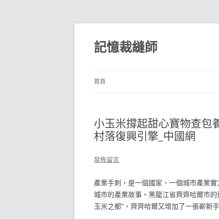
跳
至
主
記憶裁縫師
要
內
容
首頁
小玉米撐起甜心寶物查包養網
村落復興引擎_中國網
發佈留言
產業手刺，是一個國家、一個城市產業實
城市的產業故事。黑龍江省齊齊哈爾市的這
玉米之都”，齊齊哈爾又增加了一張嶄新