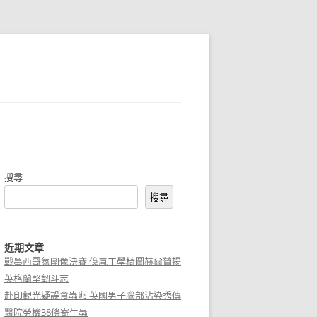
搜尋
搜尋
近期文章
戰墨西哥氛圍像決賽 億嵐工學椅圖赫爾贊揚
英格蘭堅韌斗志
赴印觀光疑誤食蟲卵 英國男子腦部沾染秀傳
醫院勞檢38條寄生蟲