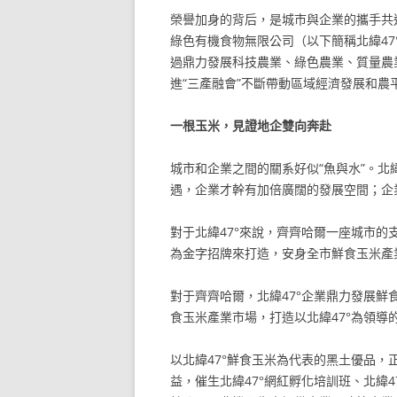
榮譽加身的背后，是城市與企業的攜手共
綠色有機食物無限公司（以下簡稱北緯47
過鼎力發展科技農業、綠色農業、質量農業
進“三產融會”不斷帶動區域經濟發展和農
一根玉米，見證地企雙向奔赴
城市和企業之間的關系好似“魚與水”。北
遇，企業才幹有加倍廣闊的發展空間；企
對于北緯47°來說，齊齊哈爾一座城市的支
為金字招牌來打造，安身全市鮮食玉米產
對于齊齊哈爾，北緯47°企業鼎力發展
食玉米產業市場，打造以北緯47°為領導
以北緯47°鮮食玉米為代表的黑土優品，
益，催生北緯47°網紅孵化培訓班、北緯