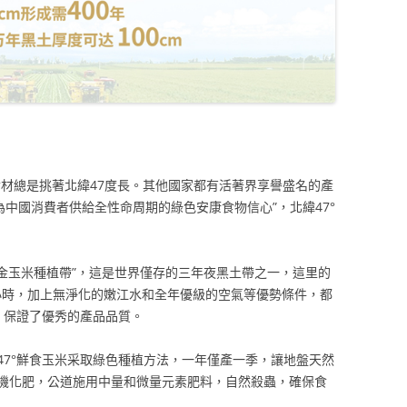
食材總是挑著北緯47度長。其他國家都有活著界享譽盛名的產
為中國消費者供給全性命周期的綠色安康食物信心”，北緯47°
黃金玉米種植帶”，這是世界僅存的三年夜黑土帶之一，這里的
0小時，加上無淨化的嫩江水和全年優級的空氣等優勢條件，都
，保證了優秀的產品品質。
47°鮮食玉米采取綠色種植方法，一年僅產一季，讓地盤天然
機化肥，公道施用中量和微量元素肥料，自然殺蟲，確保食