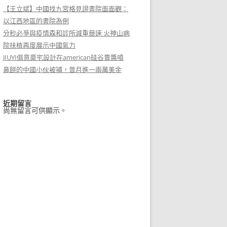
【王立斌】中國找九宮格見證書院面面觀：
以江西地區的書院為例
分秒必爭與疫情森和診所減重競速 火神山病
院扶植再度展示中國氣力
JIUYI俱意豪宅設計在american硅谷賣醬噴
鼻餅的中國小伙被捕，曾月進一兩萬美金
近期留言
尚無留言可供顯示。