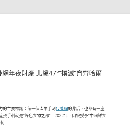
年夜財產 北緯47°“撲滅”齊齊哈爾
力的主要標識；每一個產業手刺
包養網
的背后，也都有一座
張手刺就是“綠色食物之都”。2022年，因被授予“中國鮮食
手刺。