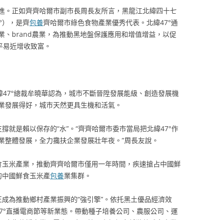
進。正如齊齊哈爾市副市長周長友所言，黑龍江北緯四十七
°），是齊
包養
齊哈爾市綠色食物產業優秀代表。北緯47°通
、brand農業，為推動黑地盤保護應用和增值增益，以促
平易近增收致富。
緯47°總裁牟曉華認為，城市不斷晉陞發展能級、創造發展機
業發展得好，城市天然更具生機和活氣。
撐就是賴以保存的“水”。“齊齊哈爾市委市當局把北緯47°作
業整體發展，全力攙扶企業發展壯年夜。”周長友說。
鮮食玉米產業，推動齊齊哈爾市僅用一年時間，疾速搶占中國鮮
的中國鮮食玉米產
包養
業集群。
正成為推動鄉村產業振興的“強引擎”。依托黑土優品經濟效
47°直播電商節等新業態。帶動種子培養公司、農服公司、運