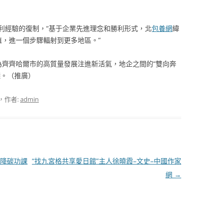
利經驗的復制，“基于企業先進理念和勝利形式，北
包養網
緯
值，進一個步驟輻射到更多地區。”
為齊齊哈爾市的高質量發展注進新活氣，地企之間的“雙向奔
踐。（推廣）
，作者:
admin
降碳功課
“找九宮格共享愛日館”主人徐曉霞–文史–中國作家
網
→