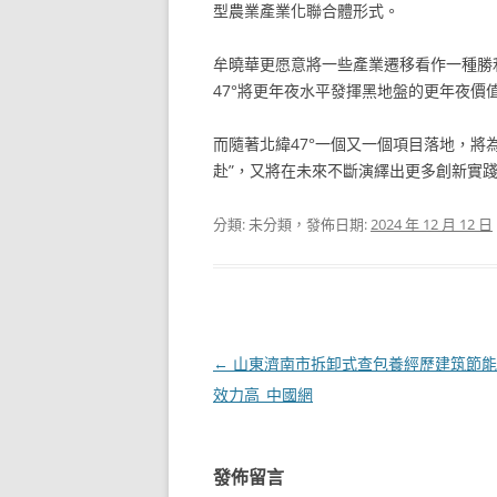
型農業產業化聯合體形式。
牟曉華更愿意將一些產業遷移看作一種勝
47°將更年夜水平發揮黑地盤的更年夜價
而隨著北緯47°一個又一個項目落地，將
赴”，又將在未來不斷演繹出更多創新實
分類: 未分類，發佈日期:
2024 年 12 月 12 日
文
←
山東濟南市拆卸式查包養經歷建筑節能
章
效力高_中國網
導
覽
發佈留言