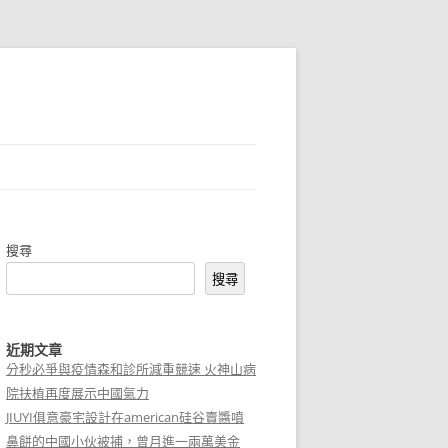
搜尋
搜尋
近期文章
分秒必爭與疫情森和診所減重競速 火神山病
院扶植再度展示中國氣力
JIUYI俱意豪宅設計在american硅谷賣醬噴
鼻餅的中國小伙被捕，曾月進一兩萬美金