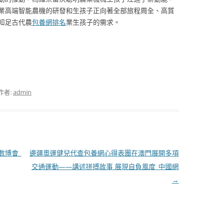
企業高端智能農機的研發和生孩子正向著全部旅程周全、高質
知足古代農
包養網排名
業生孩子的需求。
作者:
admin
數博會_
邊疆奧運健兒代查包養網心得表團在澳門展開多項
交通運動——講述拼搏故事 展現自負風度_中國網
→