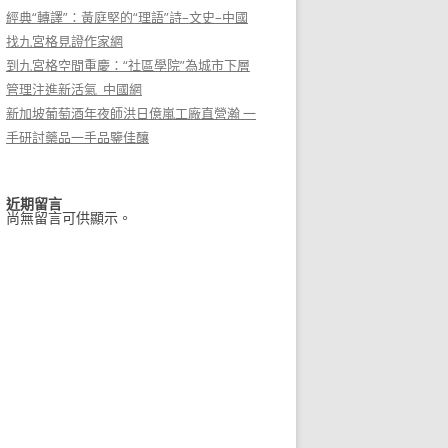
經典“轉譯”：黃庭堅的“理語”詩–文史–中國
找九宮格見證作家網
到九宮格空間重慶：“社區學院”為城市下層
管理注進新活氣_中國網
新加坡葡萄酒年夜師洪日億嵐工廠直營瀚 一
手研討藥品一手品鑒佳釀
近期留言
尚無留言可供顯示。