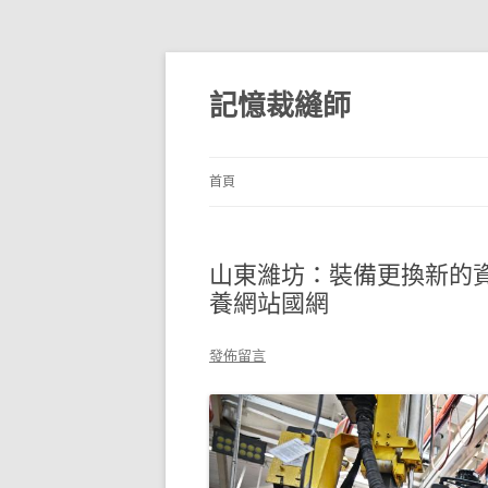
跳
至
主
記憶裁縫師
要
內
容
首頁
山東濰坊：裝備更換新的資
養網站國網
發佈留言