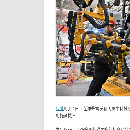
包養
8月21日，在濰柴雷沃聰明農業科
能拖沓機。
本年以來，年夜範圍裝備更換新的資料舉