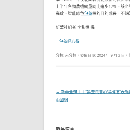
上半年各類農機銷量同比進步17%。該
高效、智能綠色
包養
標的目的成長，不竭
新華社記者 李紫恒 攝
包養網心得
分類: 未分類，發佈日期:
2024 年 9 月 3 日
，
文
←
新華全媒＋｜“黑查包養心得科技”表態
章
中國網
導
覽
發佈留言