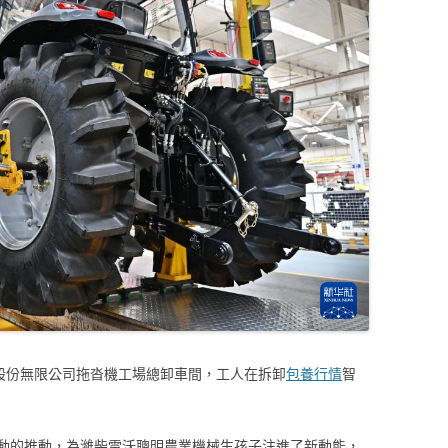
技股份無限公司拖沓機工場總卸車間，工人在拆卸
包養行情
智
動的推動，為濰柴雷沃聰明農業機械生孩子注進了新動能，