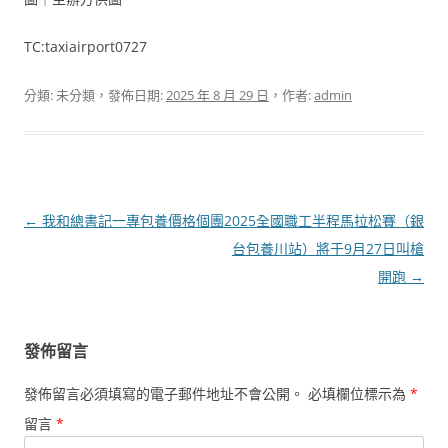
TC:taxiairport0727
分類: 未分類，發佈日期:
2025 年 8 月 29 日
，作者:
admin
文
←
我和總書記一專包養價格個團
2025全國職工半程馬拉松賽（銀
章
台包養川站）將于9月27日叫槍
導
開跑
→
覽
發佈留言
發佈留言必須填寫的電子郵件地址不會公開。
必填欄位標示為
*
留言
*