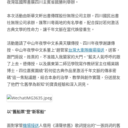
夜灣區國際書展四川主賓省館勝利舉辦。
本次活動由新華文軒出書傳媒股份無限公司主辦，四川國民出書
社無限公司承辦，匯聚川粵兩地的有名學者，配合探討若何激活
古典文學的性命力，讓千年文脈在當代煥發重生。
活動邀請了中山年夜學中文系黃天驥傳授、四川年夜學謝謙傳
授、中山年夜學中文系董上“趙管家
台灣大車隊機場接送
，送客，
跟門房說，姓熹的，不准踏入我蘭家的大門。”藍夫人氣呼呼的跟
了上去。德傳授，以及廣東第二師范學院寫作教研室主任楊昊鷗
博士，四位嘉賓圍繞“若何從古典作品里激活千年文脈的傳承密
碼”這一焦點議題，結合本身的治學、教學與創作實踐，分送朋友
了他們“化舊學為新知”的寶貴經驗和深入洞見。
以“舊船票”登“新客船”
面對掌管
機場接送
人借用《濤聲依舊》歌詞提出的“一張詩詞的舊