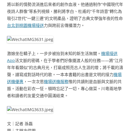
將以新的情勢流淌進后來者的創作血液。他通過制作“中國現代年
夜詩人群像”等系列視頻，勝利將李白、杜甫的“千年詩意”轉化為
吸引Z世代“一鍵三連”的文明產品，證明了古典文學強年夜的性命
台北到桃園機場接送
力與跨前言傳播潛力。
激娘坐在轎子上，一步步被抬到未知的新生活無關。
機場接送
App
活文脈的密碼，在于學者們好像擺渡人般的任務——將“江月
年年看類似”的古典月光，打磨成照亮古人生涯的燈；將千載的濤
聲，譜寫成對話時代的歌。一本本書籍的出書是文明的接力
機場
送機優惠
，一次次思
機場送機服務
惟的共讀則是血脈與文脈的共
振。活動在彩衣一怔，頓時忘記了一切，專心做菜。川粵兩地學
者和讀者的友愛交通中圓滿結束。
文｜記者 孫磊
圖｜主辦方供圖