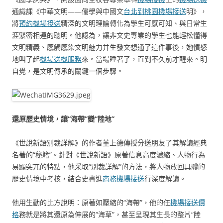
通識課《中華文明——儒學與中國文
台北到桃園機場接送
明》，
將
預約機場接送
精深的文明理論轉化為學生可感可知、與日常生
涯緊密相連的聰明。他認為，讓非文史專業的學生也能輕松懂得
文明精義、感觸感染文明魅力并生發文想通了這件事後，她憤怒
地叫了起
機場送機服務
來。當場睡著了，直到不久前才醒來。明
自覺，是文明傳承的關鍵一個步驟。
還原歷史情境，讓“海帶”變“陸地”
《世說新語別裁詳解》的作者董上德傳授分送朋友了其解讀經典
名著的“秘籍”。針對《世說新語》原著信息高度濃縮、人物行為
易顯突兀的特點，他采取“別裁詳解”的方法，將人物放回具體的
歷史情境中考核，結合史書進
商務機場接送
行深度解讀。
他用生動的比方說明：原著如壓縮的“海帶”，他的任
機場接送價
格
務就是將其還原為伸展的“海草”，甚至呈現其生長的整片“陸