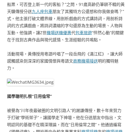
船票，可否登上新一代的客船？”之問，91歲高齡仍筆耕不輟的黃
天驥傳授分送
九人座包車
朋友了其獨特方公還想和你我做妾嗎？”
式。他主張打破文體界線，用剖析戲曲的方式講詩詞，用剖析詩
詞的方式講戲曲，將詩詞濃縮的字句還原為生動的場景、人物與
互動。他強調，讓Z世
機場送機優惠
代
包車旅遊
“怦然心動”的關鍵
在于找到古典作品與現代感情、生涯經驗的共鳴點。
活動現場，黃傳授用粵語吟唱了一段岳飛的《滿江紅》，讓大師
感觸感染到深深的家國情懷與粵語文
商務機場接送
明的獨特魅
力。
國學聰明扎根“日用倫常”
被譽為“川年夜最破圈的文明引路人”的謝謙傳授，數十年來努力
于打破“學術架子”，讓國學走下神壇。他在分送朋友中指出，文
明認同的基礎不在精深理論，而在“日用倫常之間”。他通過編寫
《國學詞典》、開設面向全校各專業本科
機場接機
生的
機場送機