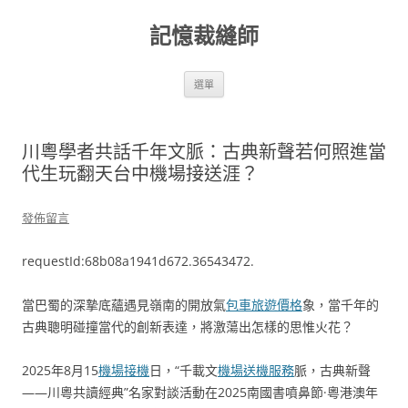
跳
至
記憶裁縫師
主
要
內
容
選單
川粵學者共話千年文脈：古典新聲若何照進當
代生玩翻天台中機場接送涯？
發佈留言
requestId:68b08a1941d672.36543472.
當巴蜀的深摯底蘊遇見嶺南的開放氣
包車旅遊價格
象，當千年的
古典聰明碰撞當代的創新表達，將激蕩出怎樣的思惟火花？
2025年8月15
機場接機
日，“千載文
機場送機服務
脈，古典新聲
——川粵共讀經典”名家對談活動在2025南國書噴鼻節·粵港澳年