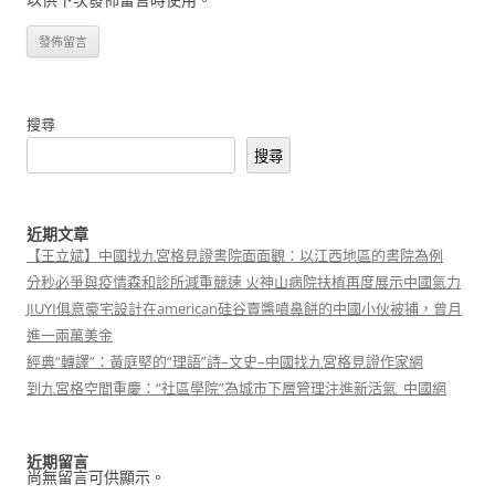
搜尋
搜尋
近期文章
【王立斌】中國找九宮格見證書院面面觀：以江西地區的書院為例
分秒必爭與疫情森和診所減重競速 火神山病院扶植再度展示中國氣力
JIUYI俱意豪宅設計在american硅谷賣醬噴鼻餅的中國小伙被捕，曾月
進一兩萬美金
經典“轉譯”：黃庭堅的“理語”詩–文史–中國找九宮格見證作家網
到九宮格空間重慶：“社區學院”為城市下層管理注進新活氣_中國網
近期留言
尚無留言可供顯示。