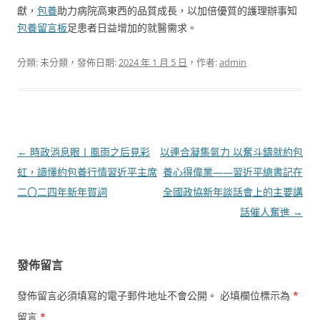
獻，
包養
助力病院高東西的品質成長，以加倍優質的護理辦事知
包養留言板
足患者日益增加的就醫需求。
分類: 未分類，發佈日期:
2024 年 1 月 5 日
，作者:
admin
文
←
時政消息眼丨風雨之后見彩
以連合凝集氣力 以奮斗鑄就約包
章
虹，讀懂約包養行情習近平主席
養心得偉業——習近平總書記在
導
二〇二四年新年賀詞
全國政協新年談話會上的主要講
覽
話催人奮進
→
發佈留言
發佈留言必須填寫的電子郵件地址不會公開。
必填欄位標示為
*
留言
*