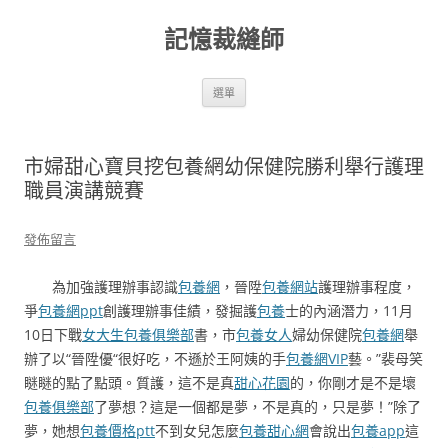
跳
至
記憶裁縫師
主
要
內
容
選單
市婦甜心寶貝挖包養網幼保健院勝利舉行護理
職員演講競賽
發佈留言
為加強護理辦事認識
包養網
，晉陞
包養網站
護理辦事程度，
爭
包養網ppt
創護理辦事佳績，發掘護
包養
士的內涵潛力，11月
10日下戰
女大生包養俱樂部
書，市
包養女人
婦幼保健院
包養網
舉
辦了以“晉陞優“很好吃，不遜於王阿姨的手
包養網VIP
藝。”裴母笑
瞇瞇的點了點頭。質護，這不是真
甜心花園
的，你剛才是不是壞
包養俱樂部
了夢想？這是一個都是夢，不是真的，只是夢！”除了
夢，她想
包養價格ptt
不到女兒怎麼
包養甜心網
會說出
包養app
這