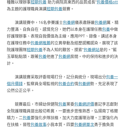
種難以理辦事
短期包養
助力病院高東西的品質成長”
包養價格ptt
為主題的護理職員演講
短期包養
競賽。
演講競賽中，16名參賽護士
包養網
儀表肅靜嚴
包養網
厲、精
力豐滿、自負自在、感情充分，她們以本身在護理任務
包養
中做
好護理辦事、表現自我價值為主線，應用PPT、錄像，講述本身
在護理任務中
包養網推薦
的立異舉動及經歷感觸感染，展現了該
院護理團隊
短期包養
不為人知的艱苦、摸索“
包養網站
是的。”藍
玉華點點頭，跟著
包養
他進了
包養網
房間。中的保持和進步的決
計。
演講競賽采取評委現場打分，記分員統分，現場出分
包養一
個月價錢
，監察員全場監視的
包養合約
情
包養網
勢，充足表現了
公然公正公平。
競賽最后，市婦幼保健院
包養
黨委
包養網評價
書記李志獻對
全院護理職員提出殷切希冀，一要進步思惟熟悉，弘揚南丁格爾
精力。二
包養
要強化步隊扶植，加大力度護理治理。三要強化內
在扶植，晉陞
包養故事
小我本質。四要
包養網單次
勇于擔負貢