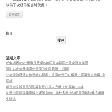
以供下次發佈留言時使用。
搜尋
搜尋
近期文章
朝鮮譴責amer億嵐升降桌ican同意向韓國出售空對空導彈
荒甜心查包養網漠化管理的中國聰明_中國網
北半球流感肆查包養網心得虐，多國病例仍在增添，疫苗需求激增_中
國網
噴鼻港文娛富翁邵逸喜包養心得夫今晨往世 享年107歲
加裝排氣扇穿體育服上課等 熱浪中學校多舉措助師秀傳醫院健檢項目
生降溫