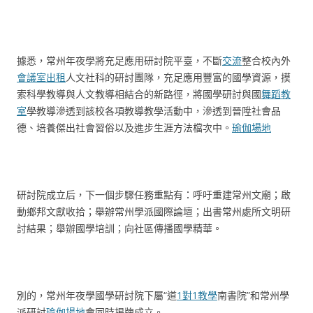
據悉，常州年夜學將充足應用研討院平臺，不斷
交流
整合校內外
會議室出租
人文社科的研討團隊，充足應用豐富的國學資源，摸
索科學教導與人文教導相結合的新路徑，將國學研討與國
舞蹈教
室
學教導滲透到該校各項教導教學活動中，滲透到晉陞社會品
德、培養傑出社會習俗以及進步生涯方法檔次中。
瑜伽場地
研討院成立后，下一個步驟任務重點有：呼吁重建常州文廟；啟
動鄉邦文獻收拾；舉辦常州學派國際論壇；出書常州處所文明研
討結果；舉辦國學培訓；向社區傳播國學精華。
別的，常州年夜學國學研討院下屬“道
1對1教學
南書院”和常州學
派研討
瑜伽場地
會同時揭牌成立。