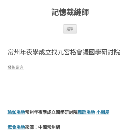
跳
至
記憶裁縫師
主
要
內
容
選單
常州年夜學成立找九宮格會議國學研討院
發佈留言
瑜伽場地
常州年夜學成立國學研討院
舞蹈場地
小樹屋
聚會場地
來源：中國常州網