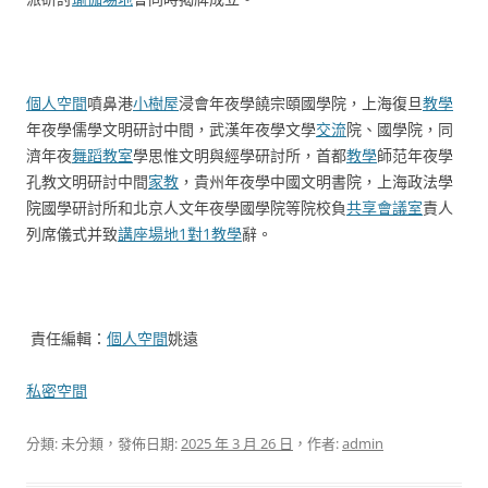
個人空間
噴鼻港
小樹屋
浸會年夜學饒宗頤國學院，上海復旦
教學
年夜學儒學文明研討中間，武漢年夜學文學
交流
院、國學院，同
濟年夜
舞蹈教室
學思惟文明與經學研討所，首都
教學
師范年夜學
孔教文明研討中間
家教
，貴州年夜學中國文明書院，上海政法學
院國學研討所和北京人文年夜學國學院等院校負
共享會議室
責人
列席儀式并致
講座場地
1對1教學
辭。
責任編輯：
個人空間
姚遠
私密空間
分類: 未分類，發佈日期:
2025 年 3 月 26 日
，作者:
admin