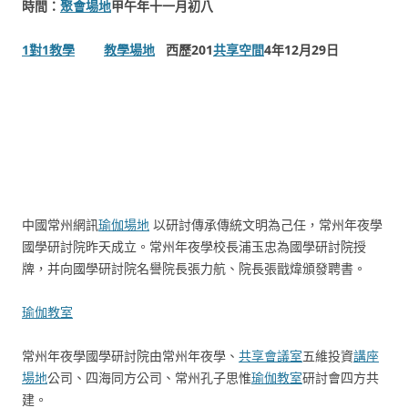
時間：
聚會場地
甲午年十一月初八
1對1教學
教學場地
西歷201
共享空間
4年12月29日
中國常州網訊
瑜伽場地
以研討傳承傳統文明為己任，常州年夜學
國學研討院昨天成立。常州年夜學校長浦玉忠為國學研討院授
牌，并向國學研討院名譽院長張力航、院長張戩煒頒發聘書。
瑜伽教室
常州年夜學國學研討院由常州年夜學、
共享會議室
五維投資
講座
場地
公司、四海同方公司、常州孔子思惟
瑜伽教室
研討會四方共
建。