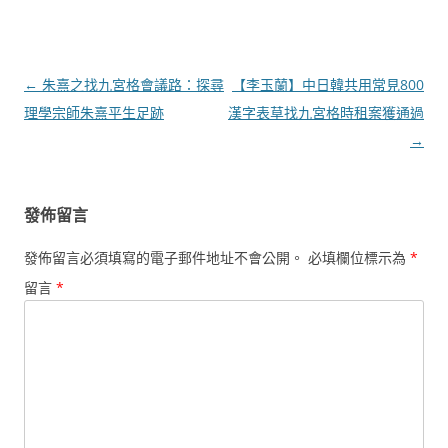
文
←
朱熹之找九宮格會議路：探尋
【李玉蘭】中日韓共用常見800
章
理學宗師朱熹平生足跡
漢字表草找九宮格時租案獲通過
導
→
覽
發佈留言
發佈留言必須填寫的電子郵件地址不會公開。
必填欄位標示為
*
留言
*