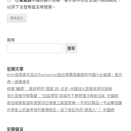
以供下次發佈留言時使用。
搜尋
搜尋
近期文章
JIUYI俱意豪宅設計在american硅谷賣醬噴鼻餅的中國小伙被捕，曾月
進一兩萬美金
經典“轉譯”：黃庭堅的“理語”詩–文史–中國找九宮格見證作家網
到九宮格空間重慶：“社區學院”為城市下層管理注進新活氣_中國網
新加坡葡萄酒年夜師洪日億嵐工廠直營瀚 一手研討藥品一手品鑒佳釀
升學宴上的高考核包養價錢生，成了收紅包的“東西人”？_中國網
近期留言