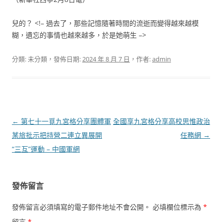
兒的？ <!– 過去了，那些記憶隨著時間的流逝而變得越來越模
糊，遺忘的事情也越來越多，於是她萌生 –>
分類: 未分類，發佈日期:
2024 年 8 月 7 日
，作者:
admin
文
←
第七十一覓九宮格分享團體軍
全國享九宮格分享高校思惟政治
章
某旅批示把持營二連立異展開
任務網
→
導
“三互”運動 – 中國軍網
覽
發佈留言
發佈留言必須填寫的電子郵件地址不會公開。
必填欄位標示為
*
留言
*