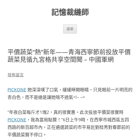
跳
至
記憶裁縫師
主
要
內
容
選單
平價蔬菜“熱”新年——青海西寧節前投放平價
蔬菜見循九宮格共享空間聞 – 中國軍網
發佈留言
PICKONE
她深深嘆了口氣，緩緩睜開眼睛，只見眼前一片明亮的
杏白色，而不是總是讓她​​喘不過氣<!– –>
“年夜白菜每斤才1塊2，真的很實惠。此次投放平價菜很實時
PICKONE
，我為當局點贊！”6日上午9時，在西寧市城西區五四
西路的新百超市內，正在遴選蔬菜的市平易近劉桂秀對春節前的
平價蔬菜贊不停口。