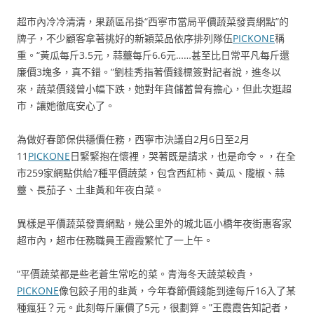
超市內冷冷清清，果蔬區吊掛“西寧市當局平價蔬菜發賣網點”的
牌子，不少顧客拿著挑好的新穎菜品依序排列隊伍
PICKONE
稱
重。“黃瓜每斤3.5元，蒜薹每斤6.6元……甚至比日常平凡每斤還
廉價3塊多，真不錯。”劉桂秀指著價錢標簽對記者說，進冬以
來，蔬菜價錢曾小幅下跌，她對年貨儲蓄曾有擔心，但此次逛超
市，讓她徹底安心了。
為做好春節保供穩價任務，西寧市決議自2月6日至2月
11
PICKONE
日緊緊抱在懷裡，哭著既是請求，也是命令。，在全
市259家網點供給7種平價蔬菜，包含西紅柿、黃瓜、隴椒、蒜
薹、長茄子、土韭黃和年夜白菜。
異樣是平價蔬菜發賣網點，幾公里外的城北區小橋年夜街惠客家
超市內，超市任務職員王霞霞繁忙了一上午。
“平價蔬菜都是些老蒼生常吃的菜。青海冬天蔬菜較貴，
PICKONE
像包餃子用的韭黃，今年春節價錢能到達每斤16入了某
種瘋狂？元。此刻每斤廉價了5元，很劃算。”王霞霞告知記者，