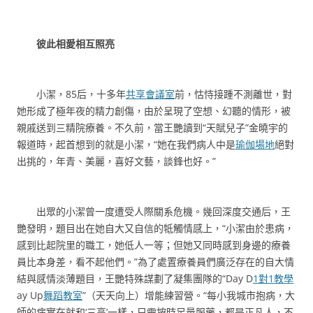
彼此相愛相互照亮
小潔，85后，十多年
共享會議室
前，怙恃接踵不測離世，對
她形成了極年夜的精力創傷，由於呈現了空想、幻聽的情形，被
親戚送到三精院療養。不久前，當王艷讀到“天賦兒子”金曉宇的
報道時，起首想到的就是小潔，“她在我們病人中是
瑜伽場地
絕對
出挑的，年青、美麗，喜好文藝，談鋒也好。”
出眾的小潔曾一度遭受人際關系危機。幾回深度交通后，王
艷發明，題目出在她自大又自信的牴觸情感上，“小潔由於患病，
感到比起院里的職工，她低人一等；但她又同時感到身邊的療養
員比本身差，看不起他們。”為了處置療養員們廣泛存在的自大情
結與感情淡薄題目，王艷特殊謀劃了凝集團隊的“Day D
1對1教學
ay Up
舞蹈教室
”（天天向上）增能練習營。“每小我城市抱病，大
師的病實在就和‘三高’一樣，只需按時足量服藥，都是正凡人，不