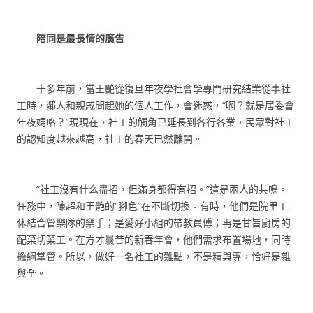
陪同是最長情的廣告
十多年前，當王艷從復旦年夜學社會學專門研究結業從事社
工時，鄰人和親戚問起她的個人工作，會迷惑，“啊？就是居委會
年夜媽咯？”現現在，社工的觸角已延長到各行各業，民眾對社工
的認知度越來越高，社工的春天已然離開。
“社工沒有什么盡招，但滿身都得有招。”這是兩人的共鳴。
任務中，陳超和王艷的“腳色”在不斷切換。有時，他們是院里工
休結合管樂隊的樂手；是愛好小組的帶教員傅；再是甘旨廚房的
配菜切菜工。在方才曩昔的新春年會，他們需求布置場地，同時
擔綱掌管。所以，做好一名社工的難點，不是精與專，恰好是雜
與全。