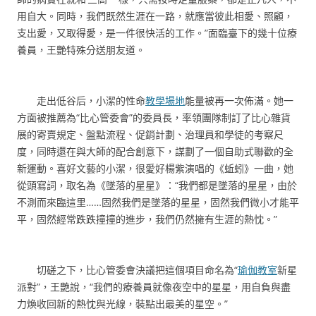
用自大。同時，我們既然生涯在一路，就應當彼此相愛、照顧，
支出愛，又取得愛，是一件很快活的工作。”面臨臺下的幾十位療
養員，王艷特殊分送朋友道。
走出低谷后，小潔的性命
教學場地
能量被再一次佈滿。她一
方面被推薦為“比心管委會”的委員長，率領團隊制訂了比心雜貨
展的寄賣規定、盤點流程、促銷計劃、治理員和學徒的考察尺
度，同時還在與大師的配合創意下，謀劃了一個自助式聯歡的全
新運動。喜好文藝的小潔，很愛好楊紫演唱的《蚯蚓》一曲，她
從頭寫詞，取名為《墜落的星星》：“我們都是墜落的星星，由於
不測而來臨這里……固然我們是墜落的星星，固然我們微小才能平
平，固然經常跌跌撞撞的進步，我們仍然擁有生涯的熱忱。”
切磋之下，比心管委會決議把這個項目命名為“
瑜伽教室
新星
派對”，王艷說，“我們的療養員就像夜空中的星星，用自負與盡
力煥收回新的熱忱與光線，裝點出最美的星空。”