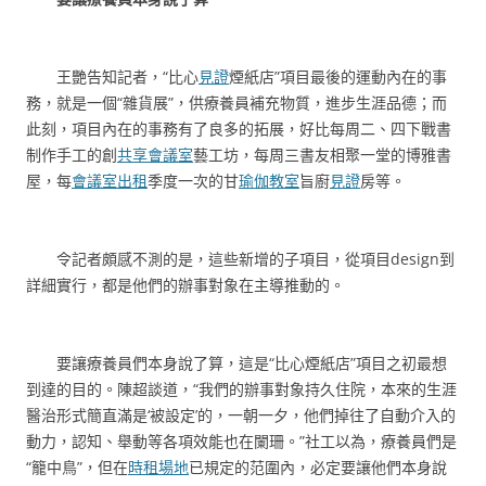
王艷告知記者，“比心
見證
煙紙店”項目最後的運動內在的事
務，就是一個“雜貨展”，供療養員補充物質，進步生涯品德；而
此刻，項目內在的事務有了良多的拓展，好比每周二、四下戰書
制作手工的創
共享會議室
藝工坊，每周三書友相聚一堂的博雅書
屋，每
會議室出租
季度一次的甘
瑜伽教室
旨廚
見證
房等。
令記者頗感不測的是，這些新增的子項目，從項目design到
詳細實行，都是他們的辦事對象在主導推動的。
要讓療養員們本身說了算，這是“比心煙紙店”項目之初最想
到達的目的。陳超談道，“我們的辦事對象持久住院，本來的生涯
醫治形式簡直滿是‘被設定’的，一朝一夕，他們掉往了自動介入的
動力，認知、舉動等各項效能也在闌珊。”社工以為，療養員們是
“籠中鳥”，但在
時租場地
已規定的范圍內，必定要讓他們本身說