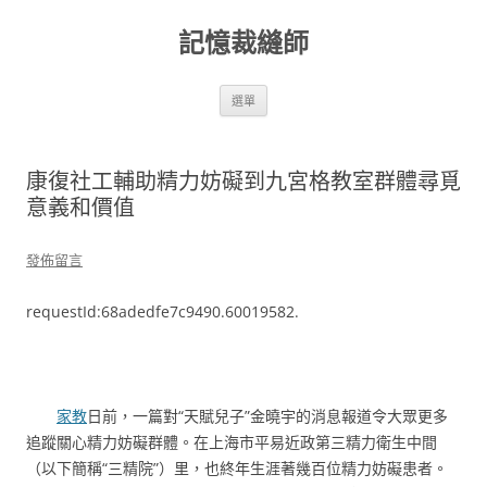
跳
至
記憶裁縫師
主
要
內
容
選單
康復社工輔助精力妨礙到九宮格教室群體尋覓
意義和價值
發佈留言
requestId:68adedfe7c9490.60019582.
家教
日前，一篇對“天賦兒子”金曉宇的消息報道令大眾更多
追蹤關心精力妨礙群體。在上海市平易近政第三精力衛生中間
（以下簡稱“三精院”）里，也終年生涯著幾百位精力妨礙患者。