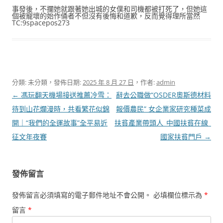
事發後，不攔她就跟著她出城的女僕和司機都被打死了，但她這
個被寵壞的始作俑者不但沒有後悔和道歉，反而覺得理所當然
TC:9spacepos273
分類: 未分類，發佈日期:
2025 年 8 月 27 日
，作者:
admin
文
←
馮玩翻天機場接送推薦冷雪：
辭去公職做“OSDER奧斯德材料
章
待到山花爛漫時，共看繁花似錦
報價農民” 女企業家研究種菜成
導
開｜“我們的全運故事”全平易近
扶貧產業帶頭人_中國扶貧在線_
覽
征文年夜賽
國家扶貧門戶
→
發佈留言
發佈留言必須填寫的電子郵件地址不會公開。
必填欄位標示為
*
留言
*