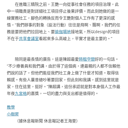
在進職三精院之前，王艷一向從事社會任務的項目治理，此
中一項職責是對詳細社工項目停止後果評價。而此刻她做的是一
線實務社工，腳色的轉換反而令王艷對個人工作有了更深的感
悟，“我們辦事的對象（設法行動）往往是飛啊、飄啊，我們的任
務是要把他們拉回地上、要
瑜伽場地
接地氣，所以design的項目
不在于
共享會議室
看起來多么高峻上，平實才是最主要的。”
陪同是最長情的廣告，這是陳超最愛
時租空間
好的一句話。
“不少療養員和我們講，由於得了這個病，連最親的人都不信賴他
們說的話了，但他們能從我們社工身上做了什麼才知道。取得信
賴感。有些人曩昔總吵著要回家，但此刻和我講，感到這里就是
家，住在這里，挺好。”陳超講，這份承認就是對本身個人工作最
年夜
九宮格
的嘉獎，一切的盡力與支出都是值得的。
教學
小樹屋
（據休息報新聞 休息報記者王海雯）