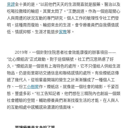
見證
全十美的是，“以前他們天天的生涯簡直就是服藥、醫治以及
吃喝拉撒睡的輪迴，其實太悶了。”王艷說道。作為一個追蹤關心
人與周遭的狀況互動的專門研究，個人工作的敏理性令社工們發
明，這種周而復始、輪迴來去的生涯，會令療養員們自我價值感
低、情感抑郁、生涯才能退步
家教
等。
2019年，一個針對住院患者社會效能康復的辦事項目——
“比心煙紙店”正式啟動。對于這個稱號，社工們沉思熟慮了好
久，“煙紙店是一個很有上海特色的處所，它不只僅給人供給生涯
物品，仍是街里鄰坊交通信息和聯絡感情的處所。有些煙紙店傳
遞了幾代人，從祖輩最開端的營生之計漸漸釀成了一種個人工
作、一份工
小樹屋
作。煙紙店，就像是一個社會的縮影，千姿百
態，豐盛多彩。”社工告知記者，他們想在三精院內也創設一個類
社會體驗的空間，輔助療養員們漸漸找復生活的才能，在人與人
的互動相處中感觸感染濃濃的情面味。
要讓療養員本身說了算