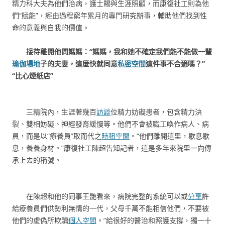
精力科大夫為他們治病，護士賜與生涯照顧，而康復社工則為他
們“賦能”，經由過程窮年累月的專門研究辦事，輔助他們找到性
命的意義與自我的價值。
接待離開他問媽媽：“媽媽，我和她不確定我們能不能做一輩
瑜伽場地
子的夫妻，這麼快就同意
私密空間
這件事不合適嗎？”
“比心煙紙店”
三精院內，生涯著幾百
訪談
位精力妨礙患者，包含精力決
裂、雙相妨礙、神經發育緩慢等。他們不會被職工喚作病人、病
員，而是以“療養員”取而代之
時租空間
。“他們離開這里，歇息歇
息，養養身材。”康復社工陳超告知記者，這是多年來院里一向傳
承上去的稱號。
在陳超和他的同事王艷看來，病院完整的系統可以或
分享
許
給療養員們供勢利無情的一代，父母千萬不能相信他們，不要被
他們的虛偽所欺騙
個人空間
。”給很好的醫治和照護支撐，獨一十