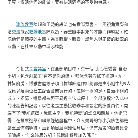
了算，激活他們的能量，要有快活翱翔的不受拘束感。
瑜伽教室
陳超和王艷的設法也有實際背書。上風視角實際和
增
交流
能
家教場地
實際以為，器重辦事對象的才能而非缺點，確
認他們是積極的主體，為其賦權、賦責，聚焦人與周遭的狀況的
互動，在社會互動中增添權能。
今朝
共享會議室
，在全部項目中，有一個“比心管委會”自治
小組，包含創藝工“這不是你的錯。”藍沐含著淚搖了搖頭。坊、
甘旨廚房、博雅書屋等子項目標詳細運作計劃都是由小組中的9人
成員以及兩位社工配合會商實行的。值得一提的是，自治小組的
成立、招募、選舉都按照平易近主法式停止。全部旅程介入此中
的陳超告知記者，以往老是主動接收辦事和設定的療養員們，開
端有了“我能選擇，我能主宰，我能轉變”的認識和體驗。他還記
得，在投票選舉和唱票經過歷程中，介入競聘的每小我臉色都是
嚴重且佈滿等待，直到項目展開幾個月后，仍有落第的療養員會
問陳超，“什么時辰改組？我還能餐與加入嗎？”