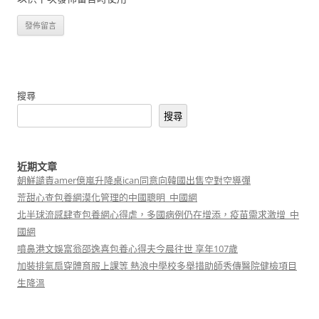
搜尋
搜尋
近期文章
朝鮮譴責amer億嵐升降桌ican同意向韓國出售空對空導彈
荒甜心查包養網漠化管理的中國聰明_中國網
北半球流感肆查包養網心得虐，多國病例仍在增添，疫苗需求激增_中
國網
噴鼻港文娛富翁邵逸喜包養心得夫今晨往世 享年107歲
加裝排氣扇穿體育服上課等 熱浪中學校多舉措助師秀傳醫院健檢項目
生降溫