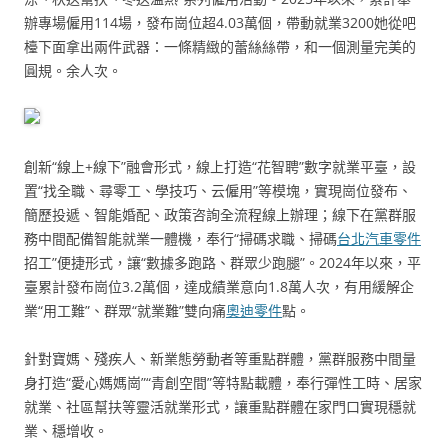
辦專場僱用114場，發布崗位超4.03萬個，帶動就業3200她從吧
檯下面拿出兩件武器：一條精緻的蕾絲絲帶，和一個測量完美的
圓規。余人次。
創新“線上+線下”融會形式，線上打造“花智聘”數字就業平臺，設
置“找全職、尋零工、學技巧、云僱用”等模塊，實現崗位發布、
簡歷投遞、智能婚配、政策咨詢全流程線上辦理；線下在黨群服
務中間配備智能就業一體機，奉行“掃碼求職、掃碼
台北汽車零件
招工”便捷形式，讓“數據多跑路、群眾少跑腿”。2024年以來，平
臺累計發布崗位3.2萬個，達成績業意向1.8萬人次，有用緩解企
業“用工難”、群眾“就業難”雙向痛
奧迪零件
點。
針對寶媽、殘疾人、新業態勞動者等重點群體，黨群服務中間量
身打造“愛心媽媽崗”“青創空間”等特點載體，奉行彈性工時、居家
就業、社區幫扶等靈活就業形式，讓重點群體在家門口實現穩就
業、穩增收。