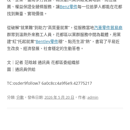
薦、權益保證全鏈條服務，讓
Benz零件
每一位追夢人都能在花都
找到舞臺、實現價值。
從破解“就業難”到助力“高質量就業”，從服務當地
汽車零件貿易商
群眾到溫熱外來務工人員，花都區以黨群服務中間為載體，用黨
建“紅”托起就業“
Bentley零件
穩”、點亮生涯“熱”，書寫了平易近
生改良、經濟發展、社會穩定的生動答卷。
文｜記者 范晗越 通訊員 花都區委組織部
圖｜通訊員供給
TC:osder9follow7 6a0c8cc4a9f6e9.42775217
分類:
分數
，發佈日期:
2026 年 5 月 20 日
，作者:
admin