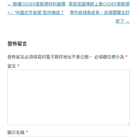
文
←
聯播OSDER奧斯德材料報價
當故宮國博趕上鳳OSDER奧斯德
章
+｜“中國式平安感”若何煉成？
零件商城魚皮角，這場闤闠太好
導
逛了
→
覽
發佈留言
發佈留言必須填寫的電子郵件地址不會公開。
必填欄位標示為
*
留言
*
顯示名稱
*