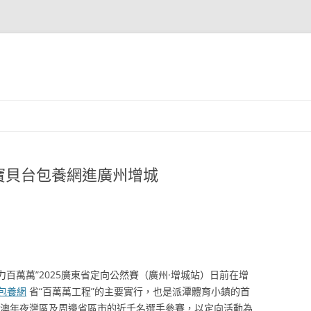
寶貝台包養網進廣州增城
力百萬萬”2025廣東省定向公然賽（廣州·增城站）日前在增
包養網
省“百萬萬工程”的主要實行，也是派潭體育小鎮的首
港澳年夜灣區及周邊省區市的近千名選手參賽，以定向活動為