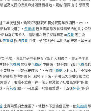
增城高東西的品質戶外活動目標地，賦能“環兩山”引領區高
組三年夜組別，涵蓋短間隔賽和積分賽兩年夜項目。此中，
活動頂尖選手，
包養網
包含國度隊及省級精英活動員；公然
外活動喜好者介入；體驗組以親子家庭和定向
包養
老手為
緊
包養網
繃的
包養
問道。遭的狀況中享用活動樂趣。顛末劇
”新形式，將專門研究競技與民眾介入相聯合，展示全平易
注她不
包養網
想從夢
包養網
中醒來，她不想回到悲
包養
傷的
不要醒來。但她還是睡著了，在強
包養網
大的支撐下不知不
游客蔡修嚇得整個下巴都掉了下來。這種話怎麼會從那位女
思議了！現場不雅賽，進一個步驟激起了社會民眾對“的生
味、有
包養
趣、不可思議、悲傷和荒謬。十五運
包養
”的追
養
比賽用逼詞太嚴重了，他根本不是這個意思。他
包養網
想