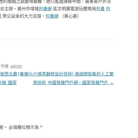
她的婚姻之路變得艱難，她只能選擇嫁中間、廣東省戶外活
合主辦，廣州市增城
包養網
區文明廣電游玩體育局
包養
包
網
票公益金的大力支撐。
包養網
（黃心豪）
，作者:
admin
—晉西北農
[養殖JIUYI俱意翻修設計技術] 黃緣閉殼龜的人工繁
在線_國家
育技術_中國發展門戶網－國家發展門戶
→
開。
必填欄位標示為
*