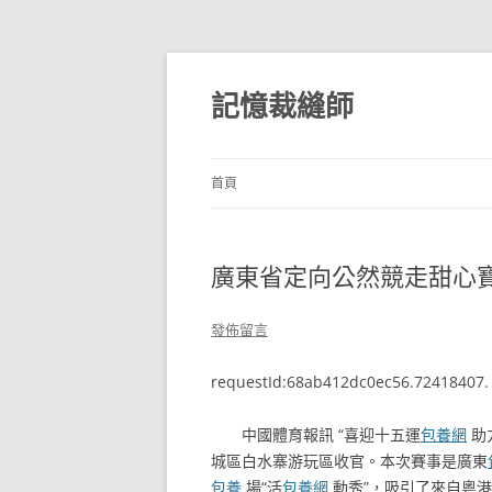
跳
至
主
記憶裁縫師
要
內
容
首頁
廣東省定向公然競走甜心
發佈留言
requestId:68ab412dc0ec56.72418407.
中國體育報訊 “喜迎十五運
包養網
助
城區白水寨游玩區收官。本次賽事是廣東
包養
場“活
包養網
動秀”，吸引了來自粵