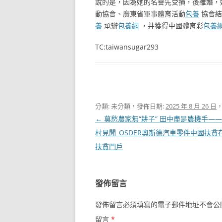
說的是，因為她的名譽先受損，後離婚，
動協會、廣東省軍事體育活動
包養
協會結
養
承辦
包養網
，并獲得中國體育彩
包養
TC:taiwansugar293
分類: 未分類，發佈日期:
2025 年 8 月 26 日
文
←
莫愁農家無“耕子” 田中盡是農機手—
章
村見聞_OSDER奧斯德汽車零件中國扶貧
導
扶貧門戶
覽
發佈留言
發佈留言必須填寫的電子郵件地址不會公
留言
*