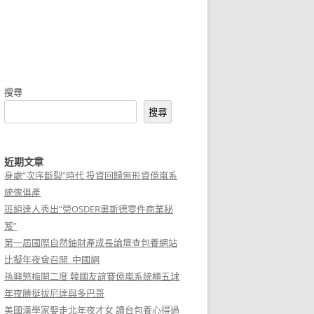
搜尋
搜尋
近期文章
身處“次序斷裂”時代 投資回歸無形資億嵐系
統傢俱產
班組達人秀出“營OSDER奧斯德零件商業秘
笈”
第一屆國際自然鈾財產成長論壇查包養網站
比擬年夜會召開_中國網
孫興慜梅開二度 韓國友誼賽億嵐系統櫃五球
年夜勝挺拔尼達與多巴哥
美國漢學家娶走北年夜才女 讀台包養心得過