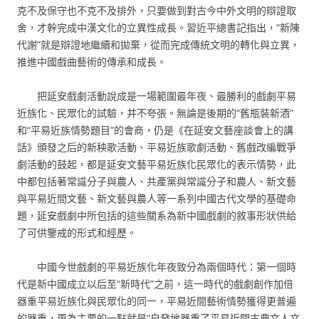
克不及保守也不克不及排外，只要做到對古今中外文明的辯證取
舍，才幹完成中漢文化的立異性成長。習近平總書記指出，“新陳
代謝”就是辯證地繼續和拋棄，從而完成傳統文明的轉化與立異，
推進中國戲曲藝術的傳承和成長。
把延安戲劇活動說成是一場範圍最年夜、最勝利的戲劇平易
近族化、民眾化的試驗，并不夸張。無論是後期的“舊瓶裝新酒”
和“平易近族情勢題目”的會商，仍是《在延安文藝座談會上的講
話》頒發之后的新秧歌活動、平易近族歌劇活動、舊戲改編戰爭
劇活動的鼓起，都是延安文藝平易近族化民眾化的表示情勢，此
中都包括著常識分子與農人、共產黨與常識分子和農人、新文藝
與平易近間文藝、新文藝與農人等一系列中國古代文學的基礎命
題，延安戲劇中所包括的這些關系為新中國戲劇的敘事形狀供給
了可供鑒戒的形式和經歷。
中國今世戲劇的平易近族化年夜致分為兩個時代：第一個時
代是新中國成立以后至“新時代”之前，這一時代的戲劇創作加倍
器重平易近族化與民眾化的同一，平易近間藝術情勢獲得更普遍
的器重，更為主要的一點就是“自發地器重了平易近間古典文人文