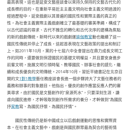
最高表現。這也是延安文藝座談會以來持久保持的文藝古代化的
成長標的目的。在重新平易近主主義文明向社會主義文明過渡的
經過歷程中，延安戲劇以其普遍的國民性和實際主義的真正的
性，為社會主義實際主義戲劇確立了最基礎的審美準繩，構成了
以古代認識的尋求、古代不雅念的轉化和古代次序的建構為焦點
的新的戲劇傳統。新時代以來的戲劇運
瑜伽教室
動也繼續了這一
國民性傳統并停止了成長，這起首表現在文藝政策的提出和制訂
上。如2011年10月，黨的十七屆六中全會提出在鼎力成長文明工
作的同時，還要做到保證國民的基礎文明權益，并且要安身進步
前輩文明，施展文明引領時髦、教導國民、辦事社會的感化，繼
續和成長優良的文明傳統。2014年10月，習近平總書記在北京召
開的文
1對1教學
藝任務座談會長進一個步驟誇大了文藝任務者的
義務和辦事的對象題目。他指出，優良的創作應當反應人們的審
美尋求，由於國民是文藝創作的“泉源死水”，只要深刻生涯，謙
虛向國民進修，才幹吸取到創作所需求的養分，才幹做到“為國民
抒
家教
寫、為國民抒懷、為國民抒情”。
國民性傳統仍是新中國成立以后戲劇運動的思惟和實際資
本。在社會主義文藝中，戲劇是與國民群眾最為契合的藝術情