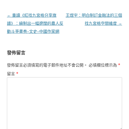
文
←
重讀《紅找九宮格分享旗
王煜宇：明白制訂金融法的三個
章
譜》：繪制出一幅遼闊的農人反
找九宮格空間維度
→
導
動斗爭畫卷–文史–中國作家網
覽
發佈留言
發佈留言必須填寫的電子郵件地址不會公開。
必填欄位標示為
*
留言
*