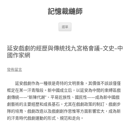
跳
至
記憶裁縫師
主
要
內
容
選單
延安戲劇的經歷與傳統找九宮格會議–文史–中
國作家網
發佈留言
延安戲劇作為一種很是奇特的文明景象，其價值不該該僅僅
框定在某一汗青階段。新中國成立后，以延安為中間的束縛區戲
劇傳統——“新陳代謝”、平易近族性、國民性——成為新中國戲
劇藝術的主要經歷和成長基石，尤其在戲劇政策的制訂、戲劇步
隊的培育、戲劇改造以及戲劇創作思惟等方面影響宏大，成為新
的汗青時代戲劇運動的形式、規范和走向。