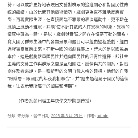
勢，可以或許更好地表現出文藝對群眾的追蹤關心和對國民性傳
統的繼續，由於比起其他藝術情勢，戲劇更為直不雅地反應實
際、再現實際生涯，在直接面臨不雅眾的表演運動中，更不難在
感情上感動不雅眾，并能“使不計其數的人在異樣的印象、異樣的
情感中融為一體”。是以，戲劇與實際之間存在慎密互動的關系，
寬大國民群眾生涯中的各類景象和題目可以經由過程戲劇、經由
過程舞臺反應出來。在新中國的戲劇舞臺上，誇大的是以國民為
本位，這是戲劇器重國民性并通向國民性的汗青性選擇，即社會
主義的文藝工作與群眾之間是互相關注、感情與共的關系，對戲
劇任務者來說，是一種新型的文明自我人格的建構，他們的自我
“跟階層、跟國民的年夜我相聯合”，并“經由過程屬于國民的這個
我，往表示我所屬于的國民和時期”。
（作者系蘭州理工年夜學文學院副傳授）
分類: 未分類，發佈日期:
2025 年 3 月 25 日
，作者:
admin