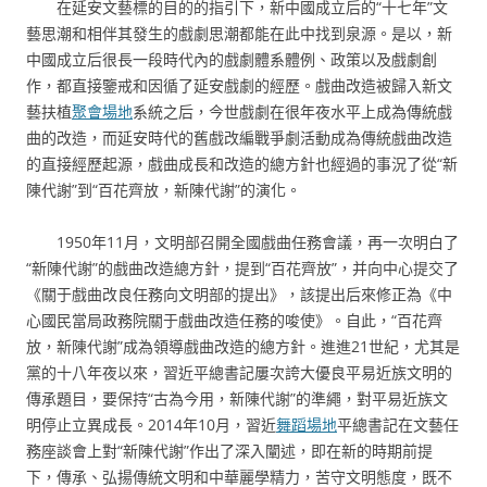
在延安文藝標的目的的指引下，新中國成立后的“十七年”文
藝思潮和相伴其發生的戲劇思潮都能在此中找到泉源。是以，新
中國成立后很長一段時代內的戲劇體系體例、政策以及戲劇創
作，都直接鑒戒和因循了延安戲劇的經歷。戲曲改造被歸入新文
藝扶植
聚會場地
系統之后，今世戲劇在很年夜水平上成為傳統戲
曲的改造，而延安時代的舊戲改編戰爭劇活動成為傳統戲曲改造
的直接經歷起源，戲曲成長和改造的總方針也經過的事況了從“新
陳代謝”到“百花齊放，新陳代謝”的演化。
1950年11月，文明部召開全國戲曲任務會議，再一次明白了
“新陳代謝”的戲曲改造總方針，提到“百花齊放”，并向中心提交了
《關于戲曲改良任務向文明部的提出》，該提出后來修正為《中
心國民當局政務院關于戲曲改造任務的唆使》。自此，“百花齊
放，新陳代謝”成為領導戲曲改造的總方針。進進21世紀，尤其是
黨的十八年夜以來，習近平總書記屢次誇大優良平易近族文明的
傳承題目，要保持“古為今用，新陳代謝”的準繩，對平易近族文
明停止立異成長。2014年10月，習近
舞蹈場地
平總書記在文藝任
務座談會上對“新陳代謝”作出了深入闡述，即在新的時期前提
下，傳承、弘揚傳統文明和中華麗學精力，苦守文明態度，既不