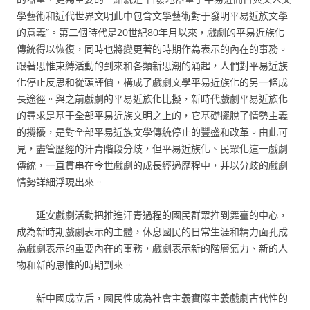
學藝術和近代世界文明此中包含文學藝術對于發明平易近族文學
的意義”。第二個時代是20世紀80年月以來，戲劇的平易近族化
傳統得以恢復，同時也將變更著的時期作為表示的內在的事務。
跟著思惟束縛活動的到來和各類新思潮的涌起，人們對平易近族
化停止反思和從頭評價，構成了戲劇文學平易近族化的另一條成
長途徑。與之前戲劇的平易近族化比擬，新時代戲劇平易近族化
的尋求是基于全部平易近族文明之上的，它基礎擺脫了情勢主義
的攪擾，是對全部平易近族文學傳統停止的豐盛和改革。由此可
見，盡管歷經的汗青階段分歧，但平易近族化、民眾化這一戲劇
傳統，一直貫串在今世戲劇的成長經過歷程中，并以分歧的戲劇
情勢詳細浮現出來。
延安戲劇活動把推進汗青過程的國民群眾推到舞臺的中心，
成為新時期戲劇表示的主體，休息國民的日常生涯和精力面孔成
為戲劇表示的重要內在的事務，戲劇表示新的階層氣力、新的人
物和新的思惟的時期到來。
新中國成立后，國民性成為社會主義實際主義戲劇古代性的