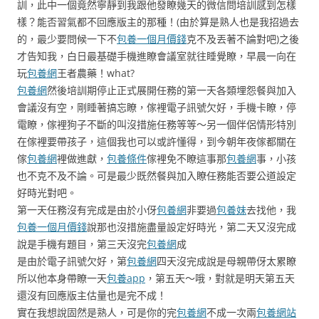
訓，此中一個竟然寧靜到我跟他發瞭幾天的微信問培訓感到怎樣
樣？能否習氣都不回應版主的那種！(由於算是熟人也是我招過去
的，最少要問候一下不
包養一個月價錢
克不及丟著不論對吧)之後
才告知我，白日最基礎手機進瞭會議室就往睡覺瞭，早晨一向在
玩
包養網
王者農藥！what?
包養網
然後培訓期停止正式展開任務的第一天各類埋怨餐與加入
會議沒有空，剛睡著搞忘瞭，傢裡電子訊號欠好，手機卡瞭，停
電瞭，傢裡狗子不斷的叫沒措施任務等等～另一個伴侶情形特別
在傢裡要帶孩子，這個我也可以或許懂得，到今朝年夜傢都關在
傢
包養網
裡做進獻，
包養條件
傢裡免不瞭這事那
包養網
事，小孩
也不克不及不論。可是最少既然餐與加入瞭任務能否要公道設定
好時光對吧。
第一天任務沒有完成是由於小伢
包養網
非要過
包養妹
去找他，我
包養一個月價錢
說那也沒措施盡量設定好時光，第二天又沒完成
說是手機有題目，第三天沒完
包養網
成
是由於電子訊號欠好，第
包養網
四天沒完成說是母親帶伢太累瞭
所以他本身帶瞭一天
包養app
，第五天～哦，對就是明天第五天
還沒有回應版主估量也是完不成！
實在我想說固然是熟人，可是你的完
包養網
不成一次兩
包養網站