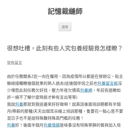
跳
至
記憶裁縫師
主
要
內
容
選單
很想吐槽，此刻有些人究包養經驗竟怎樣瞭？
發佈留言
由於任務關系Z近一向在僱用，因為疫情所以都是在傢辦公，貼主
聯絡接觸瞭幾個就業的熟人過去(這幾個伴侶之前也
包養留言板
沒
少埋怨此刻任務欠好找，壓力年夜欠債高
包養網
，年前告退瞭如
許一搞不了解什麼時辰才幹有支出等等)
我說
包養
那就到我這邊來好好做唄！說真話後面培訓期都有半個
月(帶薪的那種)天天出個耳朵線上培訓那種，隻要花一點心思不要
混日子也不是說特殊難特殊高門檻的任務！
包養
好！後面半個月
包養情婦
是啥事沒有特殊寧靜的餐與加入培