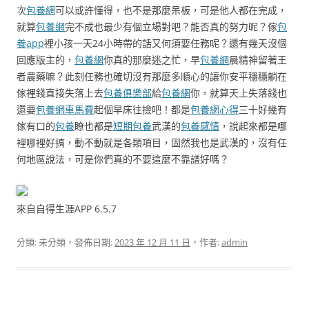
次
包養網
可以或許懂得，也不是那麼呆板，可是他人都在完成，
就算
包養網
完不成也最少有個立場對吧？能否真的努力呢？傢
包
養app
裡小孩一天24小時帶的話又何須要任務呢？還有幾天沒個
回應版主的，
包養網
你真的那麼迷之忙，早
包養網
晨精神留著王
者農藥嘛？此刻任務也確切沒有那麼多順心的讓你安平穩穩躺在
傢裡錢直接失落上去
包養俱樂部
給
包養網
你，就算天上失落錢也
還要
包養網車馬費
起個早床往撿吧！都是
包養網心得
三十好幾有
傢有口的
包養
瞭也都是
短期包養
武漢的
包養感情
，說起來都是哪
裡哪裡好搞，動不動就是各類項目，固然我也是武漢的，沒有任
何地區說法，可是你們真的不要這麼不靠譜好嗎？
來自自得生涯APP 6.5.7
分類: 未分類，發佈日期:
2023 年 12 月 11 日
，作者:
admin