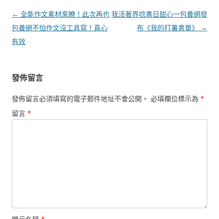
文
←
全能作文素材來瞭！此次再也
我活著界唸書日甜心一包養網發
章
包養網不怕作文沒工具寫！真心
布《我的打署書單》
→
導
有效
覽
發佈留言
發佈留言必須填寫的電子郵件地址不會公開。
必填欄位標示為
*
留言
*