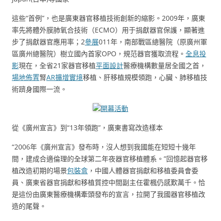
這些“首例”，也是廣東器官移植技術創新的縮影。2009年，廣東
率先將體外膜肺氧合技術（ECMO）用于捐獻器官保護，顯著進
步了捐獻器官應用率；2
參展
011年，南部戰區總醫院（原廣州軍
區廣州總醫院）樹立國內首家OPO，規范器官獲取流程。
全息投
影
現在，全省21家器官移植
平面設計
醫療機構數量居全國之首，
場地佈置
腎
AR擴增實境
移植、肝移植規模領跑，心臟、肺移植技
術躋身國際一流。
開幕活動
從《廣州宣言》到“13年領跑”，廣東書寫改造樣本
“2006年《廣州宣言》發布時，沒人想到我國能在短短十幾年
間，建成合適倫理的全球第二年夜器官移植體系。”回憶起器官移
植改造初期的場景
包裝盒
，中國人體器官捐獻和移植委員會委
員、廣東省器官捐獻和移植質控中間副主任霍楓仍感歎萬千。恰
是這份由廣東醫療機構牽頭發布的宣言，拉開了我國器官移植改
造的尾聲。