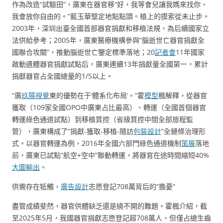
作為改造“試驗田”，廣東在器官移“好，我等會兒讓我媽來找你，
我會放你自由的。”藍玉華堅定地點點頭。植上的摸索從未止步。
2003年，深圳出臺全國首部器官捐獻和移植法規，為后續國家立
法供給參考；2005年，廣東醫療機構參與“腦逝世亡器官捐獻全
國聯合攻關”，推動腦逝世亡鑒定標準落地；20
記者會
11年國家
啟動遺體器官捐獻試點后，廣東連續13年捐獻量全國第一，累計
捐獻器官占全國總量的1/5以上。
“廣
玖陽視覺
東的優勢在于‘體系化布局’。”霍
模型
楓解釋，從器官
獲取（109家全國OPO中廣東占比最高）、轉運（全國首個器官
轉運綠色通道試點）到移植質控（省級質控中間全部旅程監
管），廣東構成了“捐獻-獲取-移植-隨訪
包裝設計
”全鏈條治理形
式。以器官轉運為例，2016年全國六部門綠色通道機制
策展
落地
前，廣東已試點“航空+空中”聯動轉運，將器官在途時間縮短40%
大圖輸出
。
供需存在牴觸，
廣告設計
志愿登記708萬背后的“擔憂”
盡管成績斐然，器官供體缺乏還是繞不開的難題。霍楓介紹，截
至2025年5月，我國器官捐獻志愿登記超708萬人，但僅占總生齒