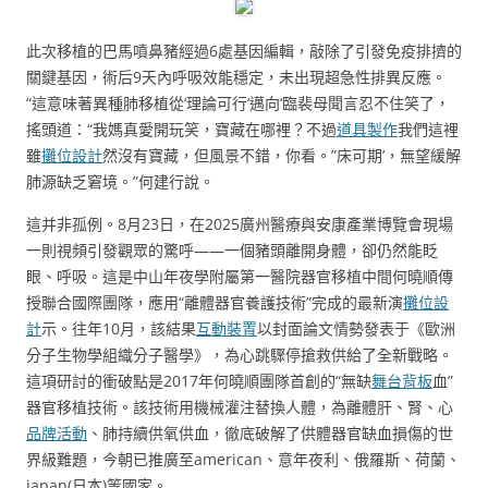
此次移植的巴馬噴鼻豬經過6處基因編輯，敲除了引發免疫排擠的
關鍵基因，術后9天內呼吸效能穩定，未出現超急性排異反應。
“這意味著異種肺移植從‘理論可行’邁向‘臨裴母聞言忍不住笑了，
搖頭道：“我媽真愛開玩笑，寶藏在哪裡？不過
道具製作
我們這裡
雖
攤位設計
然沒有寶藏，但風景不錯，你看。”床可期’，無望緩解
肺源缺乏窘境。”何建行說。
這并非孤例。8月23日，在2025廣州醫療與安康產業博覽會現場
一則視頻引發觀眾的驚呼——一個豬頭離開身體，卻仍然能眨
眼、呼吸。這是中山年夜學附屬第一醫院器官移植中間何曉順傳
授聯合國際團隊，應用“離體器官養護技術”完成的最新演
攤位設
計
示。往年10月，該結果
互動裝置
以封面論文情勢發表于《歐洲
分子生物學組織分子醫學》，為心跳驟停搶救供給了全新戰略。
這項研討的衝破點是2017年何曉順團隊首創的“無缺
舞台背板
血”
器官移植技術。該技術用機械灌注替換人體，為離體肝、腎、心
品牌活動
、肺持續供氧供血，徹底破解了供體器官缺血損傷的世
界級難題，今朝已推廣至american、意年夜利、俄羅斯、荷蘭、
japan(日本)等國家。