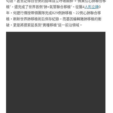
句話，甚至記得百合粥的甜味自立呼吸麻醉”+“微異位心肺聯合移
植”，還完成了世界首例“肺+氣管聯合移植”。從醫4
人形立牌
0
年，何建行傳授帶領團隊完成829例肺移植、22例心肺聯合移
植，刷新世界肺移植術后保存紀錄，而基因編輯豬肺移植的衝
破，更是將摸索延長到“異種移植”這一前沿領域。