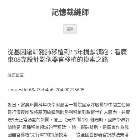
跳
至
記憶裁縫師
主
要
內
容
選單
從基因編輯豬肺移植到13年捐獻領跑：看廣
東08靠設計影像器官移植的摸索之路
發佈留言
requestId:68af3eb4a6c704.90215695.
近日，當廣州醫科年夜學附屬第一醫院國家呼吸醫學中間主任何
建行傳授團隊將基因編輯豬肺勝利移植到腦逝世亡人體內，并實
現9天正常通氣的新聞，登上《天然-醫學》雜志時，國際學界評
價這是“異種移植領域的里程碑”。這一衝破背后，是廣東作為我
國器官移植“先行軍”的持續摸索——從全國首部器官捐獻法規落