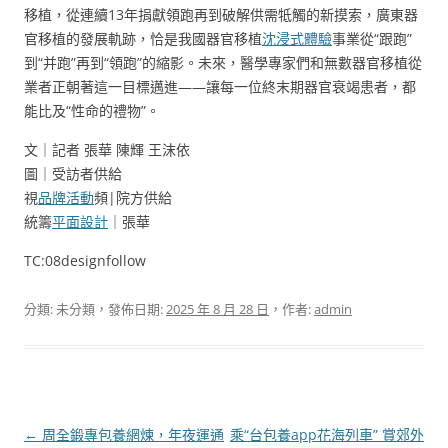
移植，從連續13年捐獻領跑再到破解供需牴觸的新摸索，廣東器
官移植的發展軌跡，恰是我國器官移植
沈浸式體驗
事業從“跟跑”
到“并跑”再到“領跑”的縮影。未來，醫學專家們和無數器官移植從
業者正朝著這一目標邁進——讓每一位終末期器官衰竭患者，都
能比及“性命的禮物”。
文｜記者 張華 陳輝 王沫依
圖｜受訪者供給
視
品牌活動
頻|院方供給
統籌
平面設計
｜張華
TC:08designfollow
分類: 未分類，發佈日期:
2025 年 8 月 28 日
，作者:
admin
文
←
周全鍛專包養網煉，年夜運通
乘“台包養app花海列車” 賞郊外