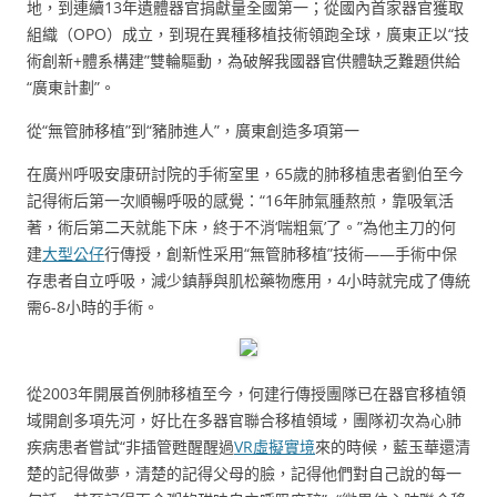
地，到連續13年遺體器官捐獻量全國第一；從國內首家器官獲取
組織（OPO）成立，到現在異種移植技術領跑全球，廣東正以“技
術創新+體系構建”雙輪驅動，為破解我國器官供體缺乏難題供給
“廣東計劃”。
從“無管肺移植”到“豬肺進人”，廣東創造多項第一
在廣州呼吸安康研討院的手術室里，65歲的肺移植患者劉伯至今
記得術后第一次順暢呼吸的感覺：“16年肺氣腫熬煎，靠吸氧活
著，術后第二天就能下床，終于不消‘喘粗氣’了。”為他主刀的何
建
大型公仔
行傳授，創新性采用“無管肺移植”技術——手術中保
存患者自立呼吸，減少鎮靜與肌松藥物應用，4小時就完成了傳統
需6-8小時的手術。
從2003年開展首例肺移植至今，何建行傳授團隊已在器官移植領
域開創多項先河，好比在多器官聯合移植領域，團隊初次為心肺
疾病患者嘗試“非插管甦醒醒過
VR虛擬實境
來的時候，藍玉華還清
楚的記得做夢，清楚的記得父母的臉，記得他們對自己說的每一