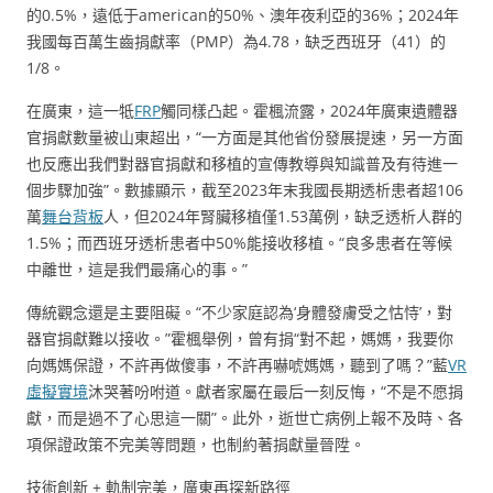
的0.5%，遠低于american的50%、澳年夜利亞的36%；2024年
我國每百萬生齒捐獻率（PMP）為4.78，缺乏西班牙（41）的
1/8。
在廣東，這一牴
FRP
觸同樣凸起。霍楓流露，2024年廣東遺體器
官捐獻數量被山東超出，“一方面是其他省份發展提速，另一方面
也反應出我們對器官捐獻和移植的宣傳教導與知識普及有待進一
個步驟加強”。數據顯示，截至2023年末我國長期透析患者超106
萬
舞台背板
人，但2024年腎臟移植僅1.53萬例，缺乏透析人群的
1.5%；而西班牙透析患者中50%能接收移植。“良多患者在等候
中離世，這是我們最痛心的事。”
傳統觀念還是主要阻礙。“不少家庭認為‘身體發膚受之怙恃’，對
器官捐獻難以接收。”霍楓舉例，曾有捐“對不起，媽媽，我要你
向媽媽保證，不許再做傻事，不許再嚇唬媽媽，聽到了嗎？”藍
VR
虛擬實境
沐哭著吩咐道。獻者家屬在最后一刻反悔，“不是不愿捐
獻，而是過不了心思這一關”。此外，逝世亡病例上報不及時、各
項保證政策不完美等問題，也制約著捐獻量晉陞。
技術創新 + 軌制完美，廣東再探新路徑