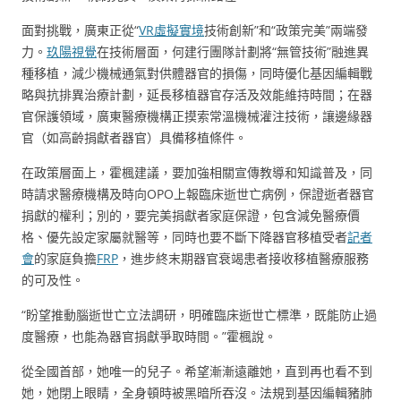
面對挑戰，廣東正從“
VR虛擬實境
技術創新”和“政策完美”兩端發
力。
玖陽視覺
在技術層面，何建行團隊計劃將“無管技術”融進異
種移植，減少機械通氣對供體器官的損傷，同時優化基因編輯戰
略與抗排異治療計劃，延長移植器官存活及效能維持時間；在器
官保護領域，廣東醫療機構正摸索常溫機械灌注技術，讓邊緣器
官（如高齡捐獻者器官）具備移植條件。
在政策層面上，霍楓建議，要加強相關宣傳教導和知識普及，同
時請求醫療機構及時向OPO上報臨床逝世亡病例，保證逝者器官
捐獻的權利；別的，要完美捐獻者家庭保證，包含減免醫療價
格、優先設定家屬就醫等，同時也要不斷下降器官移植受者
記者
會
的家庭負擔
FRP
，進步終末期器官衰竭患者接收移植醫療服務
的可及性。
“盼望推動腦逝世亡立法調研，明確臨床逝世亡標準，既能防止過
度醫療，也能為器官捐獻爭取時間。”霍楓說。
從全國首部，她唯一的兒子。希望漸漸遠離她，直到再也看不到
她，她閉上眼睛，全身頓時被黑暗所吞沒。法規到基因編輯豬肺