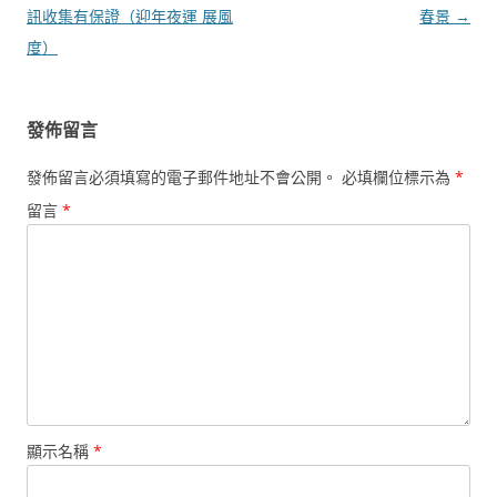
章
訊收集有保證（迎年夜運 展風
春景
→
導
度）
覽
發佈留言
發佈留言必須填寫的電子郵件地址不會公開。
必填欄位標示為
*
留言
*
顯示名稱
*