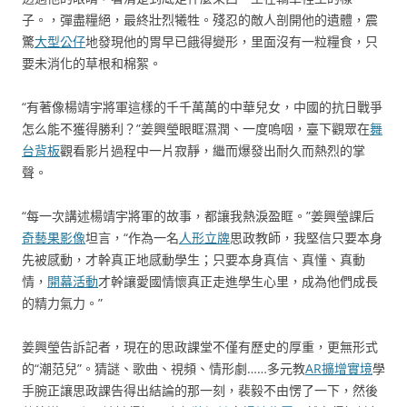
子。，彈盡糧絕，最終壯烈犧牲。殘忍的敵人剖開他的遺體，震
驚
大型公仔
地發現他的胃早已餓得變形，里面沒有一粒糧食，只
要未消化的草根和棉絮。
“有著像楊靖宇將軍這樣的千千萬萬的中華兒女，中國的抗日戰爭
怎么能不獲得勝利？”姜興瑩眼眶濕潤、一度嗚咽，臺下觀眾在
舞
台背板
觀看影片過程中一片寂靜，繼而爆發出耐久而熱烈的掌
聲。
“每一次講述楊靖宇將軍的故事，都讓我熱淚盈眶。”姜興瑩課后
奇藝果影像
坦言，“作為一名
人形立牌
思政教師，我堅信只要本身
先被感動，才幹真正地感動學生；只要本身真信、真懂、真動
情，
開幕活動
才幹讓愛國情懷真正走進學生心里，成為他們成長
的精力氣力。”
姜興瑩告訴記者，現在的思政課堂不僅有歷史的厚重，更無形式
的“潮范兒”。猜謎、歌曲、視頻、情形劇……多元教
AR擴增實境
學
手腕正讓思政課告得出結論的那一刻，裴毅不由愣了一下，然後