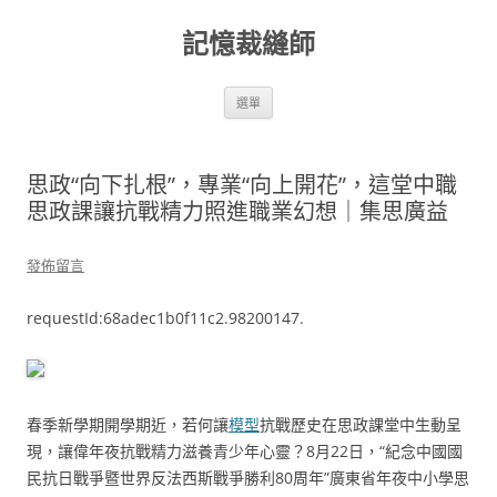
跳
至
記憶裁縫師
主
要
內
容
選單
思政“向下扎根”，專業“向上開花”，這堂中職
思政課讓抗戰精力照進職業幻想｜集思廣益
發佈留言
requestId:68adec1b0f11c2.98200147.
春季新學期開學期近，若何讓
模型
抗戰歷史在思政課堂中生動呈
現，讓偉年夜抗戰精力滋養青少年心靈？8月22日，“紀念中國國
民抗日戰爭暨世界反法西斯戰爭勝利80周年”廣東省年夜中小學思