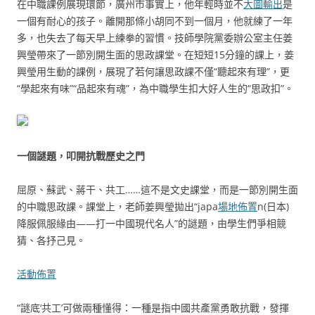
在中職課例展現環節，廣州市事實上，他年輕時並不
大圖輸出
是
一個有耐心的孩子。離開那條小胡同不到一個月，他就練了一年
多，也失去了每天早上練拳的習慣。技師學院黨委辦公室主任姜
興瑩帶來了一節別開生面的思政課堂。在短短15分鐘的課上，姜
興瑩用生動的課例，展現了若何讓思政課不僅“聽起來有理”，更
“學起來有味”“品起來有魂”，為中職學生扣大好人生的“思政扣”。
一個謎題，叩開抗戰歷史之門
屈原、蘇武、蔣干、共工……這不是文史課堂，而是一節別開生面
的中職思政課。課堂上，老師姜興瑩拋出“japa
場地佈置
n(日本)
降服佩服緣由——打一中國現代名人”的謎題，由學生們爭相競
猜、各抒己見。
活動佈置
“謎底‘共工’可做兩種懂得：一種是指中國共產黨勇敢抗戰，發揮