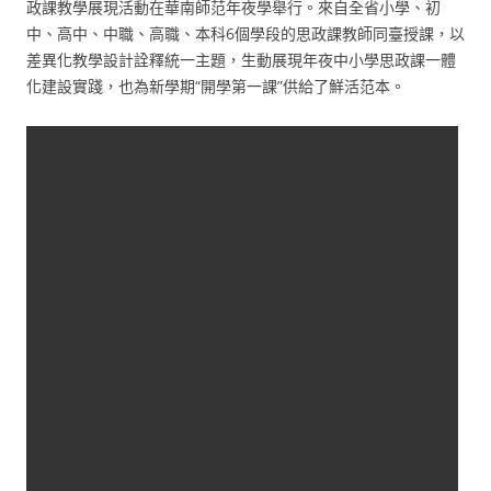
政課教學展現活動在華南師范年夜學舉行。來自全省小學、初
中、高中、中職、高職、本科6個學段的思政課教師同臺授課，以
差異化教學設計詮釋統一主題，生動展現年夜中小學思政課一體
化建設實踐，也為新學期“開學第一課”供給了鮮活范本。