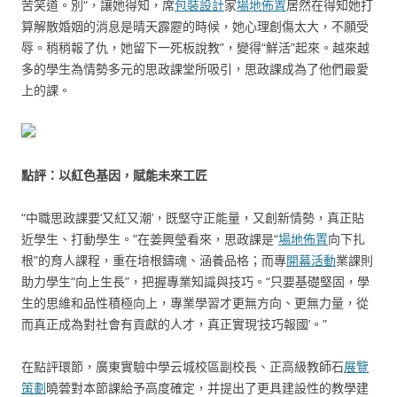
苦笑道。別“，讓她得知，席
包裝設計
家
場地佈置
居然在得知她打
算解散婚姻的消息是晴天霹靂的時候，她心理創傷太大，不願受
辱。稍稍報了仇，她留下一死板說教”，變得“鮮活”起來。越來越
多的學生為情勢多元的思政課堂所吸引，思政課成為了他們最愛
上的課。
點評：以紅色基因，賦能未來工匠
“中職思政課要‘又紅又潮’，既堅守正能量，又創新情勢，真正貼
近學生、打動學生。”在姜興瑩看來，思政課是“
場地佈置
向下扎
根”的育人課程，重在培根鑄魂、涵養品格；而專
開幕活動
業課則
助力學生“向上生長”，把握專業知識與技巧。“只要基礎堅固，學
生的思維和品性積極向上，專業學習才更無方向、更無力量，從
而真正成為對社會有貢獻的人才，真正實現‘技巧報國’。”
在點評環節，廣東實驗中學云城校區副校長、正高級教師石
展覽
策劃
曉蕓對本節課給予高度確定，并提出了更具建設性的教學建