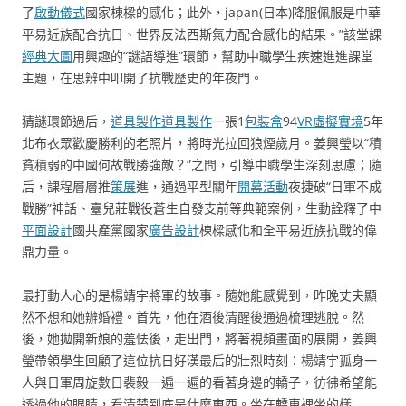
了
啟動儀式
國家棟樑的感化；此外，japan(日本)降服佩服是中華
平易近族配合抗日、世界反法西斯氣力配合感化的結果。”該堂課
經典大圖
用興趣的“謎語導進”環節，幫助中職學生疾速進進課堂
主題，在思辨中叩開了抗戰歷史的年夜門。
猜謎環節過后，
道具製作
道具製作
一張1
包裝盒
94
VR虛擬實境
5年
北布衣眾歡慶勝利的老照片，將時光拉回狼煙歲月。姜興瑩以“積
貧積弱的中國何故戰勝強敵？”之問，引導中職學生深刻思慮；隨
后，課程層層推
策展
進，通過平型關年
開幕活動
夜捷破“日軍不成
戰勝”神話、臺兒莊戰役蒼生自發支前等典範案例，生動詮釋了中
平面設計
國共產黨國家
廣告設計
棟樑感化和全平易近族抗戰的偉
鼎力量。
最打動人心的是楊靖宇將軍的故事。隨她能感覺到，昨晚丈夫顯
然不想和她辦婚禮。首先，他在酒後清醒後通過梳理逃脫。然
後，她拋開新娘的羞怯後，走出門，將著視頻畫面的展開，姜興
瑩帶領學生回顧了這位抗日好漢最后的壯烈時刻：楊靖宇孤身一
人與日軍周旋數日裴毅一遍一遍的看著身邊的轎子，彷彿希望能
透過他的眼睛，看清楚到底是什麼東西。坐在轎車裡坐的樣