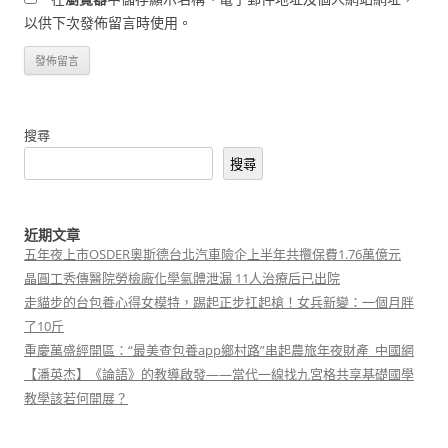
以供下次發佈留言時使用。
搜尋
搜尋
近期文章
五年夜上市OSDER奧斯德台北汽車險企上半年共攬保費1.76萬億元
晶圓工秀傳醫院勞檢廠化學氣體泄漏 11人治療后已出院
走貓步的台包養心得女模特，踢起正步扛起槍！女兵新變：一個月胖
了10斤
重慶萬盛經開區：“最美查包養app鄉村路”串起農旅年夜財產_中國網
【潘英杰】《論語》的教導啟發——當代一線找九宮格共享基礎國學
教學該若何開展？