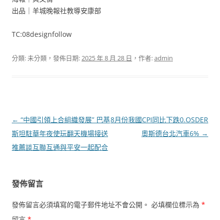
出品｜羊城晚報社教導安康部
TC:08designfollow
分類: 未分類，發佈日期:
2025 年 8 月 28 日
，作者:
admin
文
←
“中國引領上合組織發展” 巴基
8月份我國CPI同比下跌0.OSDER
章
斯坦駐華年夜使玩翻天機場接送
奧斯德台北汽車6%
→
導
推薦談互聯互通與平安一起配合
覽
發佈留言
發佈留言必須填寫的電子郵件地址不會公開。
必填欄位標示為
*
留言
*