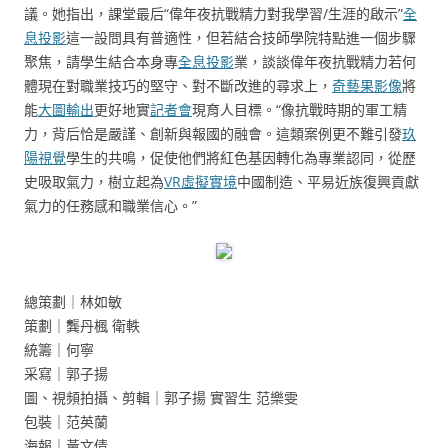
議。她指出，課堂最后“偉年夜抗戰精力對我學習/生涯的啟示”
全
息投影
這一設問具有普適性，但若結合技師學院特點進一個步驟
聚焦，請學生結合本身專
全息投影
業，談談偉年夜抗戰精力若何
體現在對職業技巧的堅守、對不斷改進的尋求上，
奇藝果影像
將
能
大圖輸出
更好地實
記者會
現育人目標。“像抗戰時期的軍工精
力，背后恰是嚴謹、創新與報國的融會。這類案例更不難引發
玖
陽視覺
學生的共鳴，促使他們將紅色基因轉化為專業認同，從歷
史吸取氣力，樹立起為
VR虛擬實境
中國制造、平易近族復興貢獻
氣力的任務感和職業信心。”
總策劃｜林如敏
策劃｜龔丹楓 衛軼
統籌｜何寧
采寫｜郭子揚
圖、視頻拍攝、剪輯｜郭子揚 實習生 范樂雯
包裝｜范英蘭
海報｜黃文倩