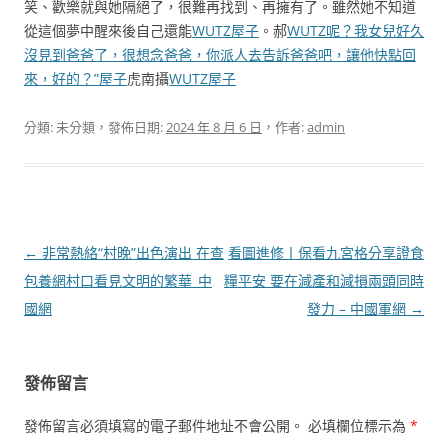
笑、歡樂就與她隔絕了，很難再找到、再擁有了。雖然她不知道
從這個夢中醒來後自己還能
WUTZ屋子
。郝
WUTZ呢？我女兒好久
沒見到爸爸了，很想念爸爸，你派人去告訴爸爸吧，讓他快點回
來，好的？”屋子
虎南攝
WUTZ屋子
分類: 未分類，發佈日期:
2024 年 8 月 6 日
，作者:
admin
文
←
非常熱絡“村晚”出色演出 在查
看圖進修丨保看九宮格分享證食
章
包養網村口看見文明的繁華_中
糧平安 要在減產和減損兩頭同時
導
國網
發力 – 中國軍網
→
覽
發佈留言
發佈留言必須填寫的電子郵件地址不會公開。
必填欄位標示為
*