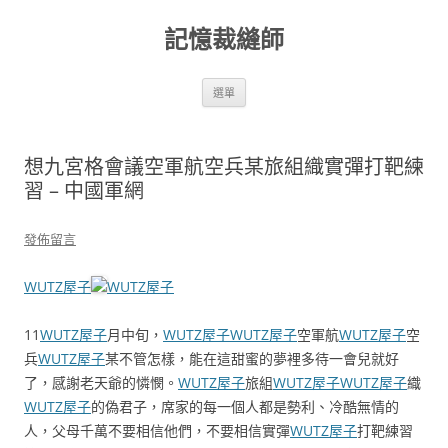
跳
至
記憶裁縫師
主
要
內
容
選單
想九宮格會議空軍航空兵某旅組織實彈打靶練
習 – 中國軍網
發佈留言
WUTZ屋子
WUTZ屋子
11
WUTZ屋子
月中旬，
WUTZ屋子
WUTZ屋子
空軍航
WUTZ屋子
空
兵
WUTZ屋子
某不管怎樣，能在這甜蜜的夢裡多待一會兒就好
了，感謝老天爺的憐憫。
WUTZ屋子
旅組
WUTZ屋子
WUTZ屋子
織
WUTZ屋子
的偽君子，席家的每一個人都是勢利、冷酷無情的
人，父母千萬不要相信他們，不要相信實彈
WUTZ屋子
打靶練習