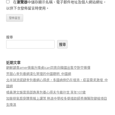
在
瀏覽器
中儲存顯示名稱、電子郵件地址及個人網站網址，
以供下次發佈留言時使用。
搜尋
搜尋
近期文章
朝鮮譴責amer億嵐升降桌ican同意向韓國出售空對空導彈
荒甜心查包養網漠化管理的中國聰明_中國網
北半球流感肆查包養網心得虐，多國病例仍在增添，疫苗需求激增_中
國網
噴鼻港文娛富翁邵逸喜包養心得夫今晨往世 享年107歲
加裝排氣扇穿體育服上課等 熱浪中學校多舉措助師秀傳醫院健檢項目
生降溫