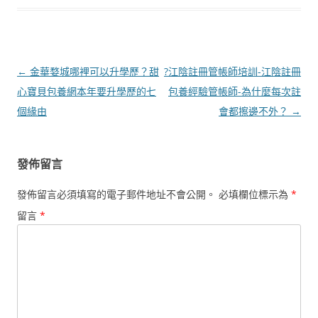
文
←
金華婺城哪裡可以升學歷？甜
?江陰註冊管帳師培訓-江陰註冊
章
心寶貝包養網本年要升學歷的七
包養經驗管帳師-為什麼每次註
導
個緣由
會都擦邊不外？
→
覽
發佈留言
發佈留言必須填寫的電子郵件地址不會公開。
必填欄位標示為
*
留言
*