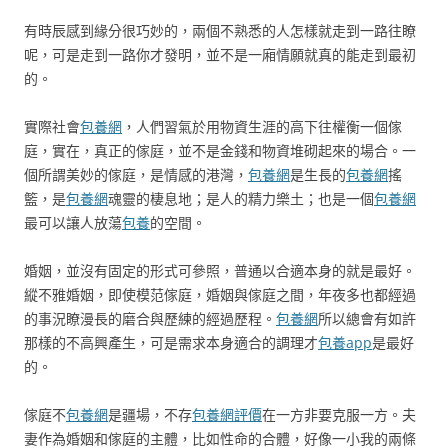
有時辰感到緣分很巧妙的，兩個不熟悉的人怎樣就走到一路往瞭
呢，可是走到一路你才發明，並不是一廂情願就真的能走到最初
的。
實際社會
包養網
，人們習氣於用物資生涯的高下往權衡一個傢
庭，實在，真正的傢庭，並不是金錢和物資堆砌起來的場合。一
個所謂美妙的傢庭，是情感的港灣，
包養網
是生長的
包養網
搖
籃，是
包養網
魂靈的棲息地；是人的精力樂土；也是一個
包養網
最可以讓人放蕩
包養
的空間。
婚姻，並沒有固定的形式可參照，普通以合適本身的就是最好。
縱不雅婚姻，即使模范傢庭，婚姻與傢庭之間，年夜多也都經過
的事況瞭漫長的磨合與歷練的經過歷程。
包養網
所以總會有如許
那樣的不高興產生，可是需求本身適合的調理才
包養app
是最好
的。
傢庭不
包養網
是疆場，不存
包養網評價
在一方非要克服一方。夫
妻作為婚姻和傢庭的主體，比如性命的合體，好像一小我的兩條