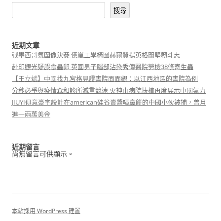
搜尋
近期文章
戰墨西哥氛圍像決賽 億嵐工學椅圖赫爾贊揚英格蘭堅韌斗志
赴印觀光疑誤食蟲卵 英國男子腦部沾染秀傳醫院勞檢38條寄生蟲
【王立斌】中國找九宮格見證書院面面觀：以江西地區的書院為例
分秒必爭與疫情森和診所減重競速 火神山病院扶植再度展示中國氣力
JIUYI俱意豪宅設計在american硅谷賣醬噴鼻餅的中國小伙被捕，曾月
進一兩萬美金
近期留言
尚無留言可供顯示。
本站採用 WordPress 建置