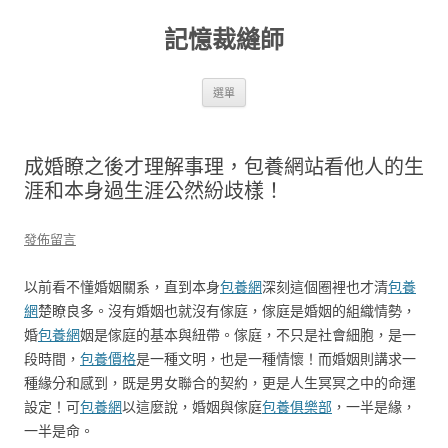
跳
至
記憶裁縫師
主
要
內
容
選單
成婚瞭之後才理解事理，包養網站看他人的生
涯和本身過生涯公然紛歧樣！
發佈留言
以前看不懂婚姻關系，直到本身
包養網
深刻這個圈裡也才清
包養
網
楚瞭良多。沒有婚姻也就沒有傢庭，傢庭是婚姻的組織情勢，
婚
包養網
姻是傢庭的基本與紐帶。傢庭，不只是社會細胞，是一
段時間，
包養價格
是一種文明，也是一種情懷！而婚姻則講求一
種緣分和感到，既是男女聯合的契約，更是人生冥冥之中的命運
設定！可
包養網
以這麼說，婚姻與傢庭
包養俱樂部
，一半是緣，
一半是命。