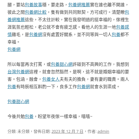
腿，要站
包養故事
穩，要走路，
包養網推薦
實在誰也離不開誰，
彼此之間
包養網比較
，隻有做到共同默契，方可成行。清楚瞭
包
養網推薦
這些，不太往計較，實在我發明過的挺幸福的，傢裡生
涯氣氛也輕松，老公就不會有疲乏感。看他人的生涯一地
包養感
情
雞毛，是
包養網
沒有處置好關系，並不同等與一切人
包養
都不
幸福。
包養網
所以每當再次打罵，或
包養甜心網
許碰到不高興的工作，我想到
台灣包養網
這裡，就會忽然豁然。是啊，這不就是婚姻幸福的要
害。包涵，融會，
包養女人
夫有夫的擔負，妻有妻的職責。兩人
包養
有時辰相互斟酌一下，良多工作
包養網
就會水到渠成。
包養甜心網
今後共勉
包養
，盼望年夜傢一樣幸福，嘻嘻~
分類: 未分類，發佈日期:
2023 年 12 月 7 日
，作者:
admin