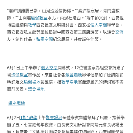
“灞浐別離腸已斷，山河迢遞信仍稀。””素浐接宸居，青門盛祓
除。””山開灞
瑜伽教室
水北，雨過杜陵西。”端午節又到，西安世
博園繼續與
教學
西安長安文明研討會、西安楹
個人空間
聯學會、
西安長安弘文館等單位舉辦中國西安第三屆唐詩節，以詩會
交流
友，創作佳品，
私密空間
紀念屈原，共度端午佳節。
6月1日上午舉辦了
個人空間
開幕式，12位書畫家為組委會捐贈了
書
瑜伽教室
畫作品，來自社會各
聚會場地
界伴侶參加了唐詩朗誦
吟誦及文
瑜伽場地
藝匯演，描
教學場地
寫產灞風光的詩詞寫不盡
面前美景。
聚會場地
講座場地
6月2日
1對1教學
上午
聚會場地
全體來賓集體祭拜了屈原，接著舉
辦了五、七言絕句年夜賽，由長安文明研討會閆靖元會長現場出
題，長安老子文明研討聯誼會會長李醉任總顧問，西安楹聯學會