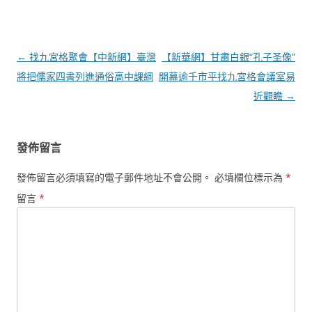
文
←
找九宮格聚會【中新網】臺灣
【新華網】甘肅白銀“孔子圣像”
章
將把儒家四書列進通俗高中課綱
開幕逾千市平找九宮格會議室易
導
近觀瞻
→
覽
發佈留言
發佈留言必須填寫的電子郵件地址不會公開。
必填欄位標示為
*
留言
*