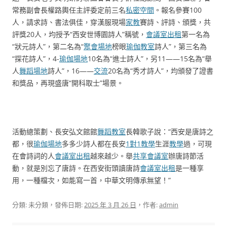
常務副會長權路輿任主評委定前三名
私密空間
。報名參賽100
人，請求詩、書法俱佳，穿漢服現場
家教
賽詩、評詩、頒獎，共
評獎20人，均授予“西安世博園詩人”稱號，
會議室出租
第一名為
“狀元詩人”，第二名為“
聚會場地
榜眼
瑜伽教室
詩人”，第三名為
“探花詩人”，4-
瑜伽場地
10名為“進士詩人”，另11——15名為“舉
人
舞蹈場地
詩人”，16——
交流
20名為“秀才詩人”，均頒發了證書
和獎品，再現盛唐“開科取士”場景。
活動總策劃、長安弘文館館
舞蹈教室
長韓歌子說：“西安是唐詩之
都，很
瑜伽場地
多多少詩人都在長安
1對1教學
生涯
教學
過，可現
在會詩詞的人
會議室出租
越來越少。舉
共享會議室
辦唐詩節活
動，就是別忘了唐詩。在西安街頭讀唐詩
會議室出租
是一種享
用，一種檔次，如能寫一首，中華文明傳承無望！”
分類: 未分類，發佈日期:
2025 年 3 月 26 日
，作者:
admin