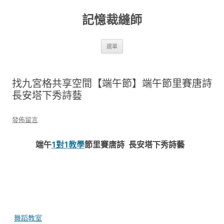
跳
至
記憶裁縫師
主
要
內
容
選單
找九宮格共享空間【端午節】端午節里賽唐詩
長安塔下秀詩藝
發佈留言
端午
1對1教學
節里賽唐詩 長安塔下秀詩藝
舞蹈教室