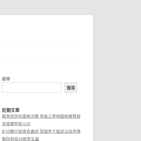
搜尋
搜尋
近期文章
戰墨西哥氛圍像決賽 億嵐工學椅圖赫爾贊揚
英格蘭堅韌斗志
赴印觀光疑誤食蟲卵 英國男子腦部沾染秀傳
醫院勞檢38條寄生蟲