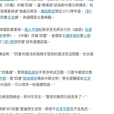
及《中庸》并稱“四書”，臺“教導部”認為對中華文明傳承，有
發展委員會”做最后修改，
舞蹈教室
預定2012學年度，
1對1
“四書
交流
課”，熟讀儒家主要典籍。
電影都重視，
個人空間
紀錄至圣先師言行的《論語》
私密
屋
夜學》、《中庸》并稱“四書”，是儒家主
講座場地
要
小樹
“
1對1教學
四書”該有基礎認識。
陳益興：“‘四書’的做法如我剛才提到的適法性沒問題，也合適
”
四書課”，暫時
舞蹈場地
不增添考試范圍，只要今朝語文教
空間
，靠“四書”
瑜伽場地
傳承中華文明，學生感觸感染
交流
有內涵的，可以增添一些基礎知識。”
追問緣由，高中生坦言，“要背的東西已經良多了。”
梆”的“四書”要讓學生涯用，師資不
共享空間
克不及馬虎，