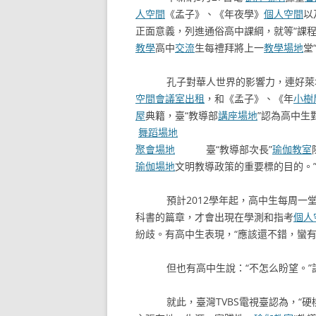
人空間
《孟子》、《年夜學》
個人空間
以
正面意義，列進通俗高中課綱，就等“課程
教學
高中
交流
生每禮拜將上一
教學場地
堂
孔子對華人世界的影響力，連好萊塢
空間
會議室出租
，和《孟子》、《年
小樹
屋
典籍，臺“教導部
講座場地
”認為高中生對
舞蹈場地
聚會場地
臺“教導部次長”
瑜伽教室
瑜伽場地
文明教導政策的重要標的目的。
預計2012學年起，高中生每周一堂“
科書的篇章，才會出現在學測和指考
個人
紛歧。有高中生表現，“應該還不錯，蠻
但也有高中生說：“不怎么盼望。”記者
就此，臺灣TVBS電視臺認為，“硬梆