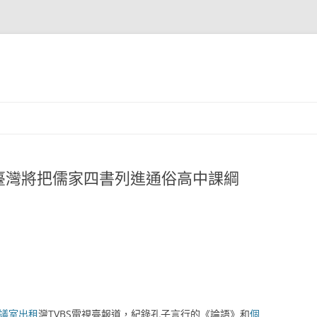
臺灣將把儒家四書列進通俗高中課綱
議室出租
灣TVBS電視臺報道，紀錄孔子言行的《論語》和
個