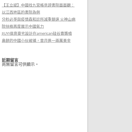
【王立斌】中國找九宮格見證書院面面觀：
以江西地區的書院為例
分秒必爭與疫情森和診所減重競速 火神山病
院扶植再度展示中國氣力
JIUYI俱意豪宅設計在american硅谷賣醬噴
鼻餅的中國小伙被捕，曾月進一兩萬美金
近期留言
尚無留言可供顯示。