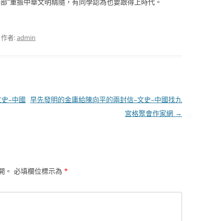
導部”重振中華文明精隨，有同學認為也要跟得上時代。
，作者:
admin
文史–中國
早先發明的金庸給陳向平的兩封信–文史–中國找九
宮格聚會作家網
→
開。
必填欄位標示為
*