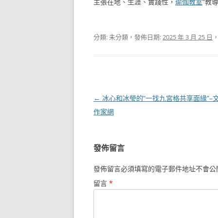
主張在地、生涯、實踐性，
瑜伽教室
“教
分類: 未分類，發佈日期:
2025 年 3 月 25 日
文
←
冰心和冰瑩的“一找九宮格共享面緣”–
章
作家網
導
覽
發佈留言
發佈留言必須填寫的電子郵件地址不會公
留言
*