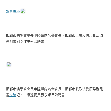
聚會場地
邯鄲市儒學會會長申陸峰向名譽會長、邯鄲市工業和信息化局原
黨組書記李汴生呈贈聘書
邯鄲市儒學會會長申陸峰向名譽會長、邯鄲市委政法委原常務副
書
交流
記、二級巡視員張永順呈贈聘書