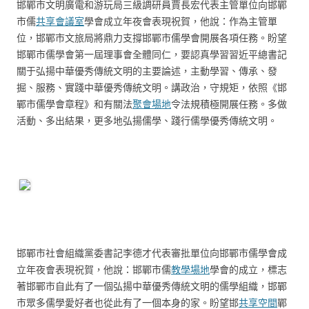
邯鄲市文明廣電和游玩局三級調研員賈長宏代表主管單位向邯鄲
市儒
共享會議室
學會成立年夜會表現祝賀，他說：作為主管單
位，邯鄲市文旅局將鼎力支撐邯鄲市儒學會開展各項任務。盼望
邯鄲市儒學會第一屆理事會全體同仁，要認真學習習近平總書記
關于弘揚中華優秀傳統文明的主要論述，主動學習、傳承、發
掘、服務、實踐中華優秀傳統文明。講政治，守規矩，依照《邯
鄲市儒學會章程》和有關法
聚會場地
令法規積極開展任務。多做
活動、多出結果，更多地弘揚儒學、踐行儒學優秀傳統文明。
邯鄲市社會組織黨委書記李德才代表審批單位向邯鄲市儒學會成
立年夜會表現祝賀，他說：邯鄲市儒
教學場地
學會的成立，標志
著邯鄲市自此有了一個弘揚中華優秀傳統文明的儒學組織，邯鄲
市眾多儒學愛好者也從此有了一個本身的家。盼望邯
共享空間
鄲