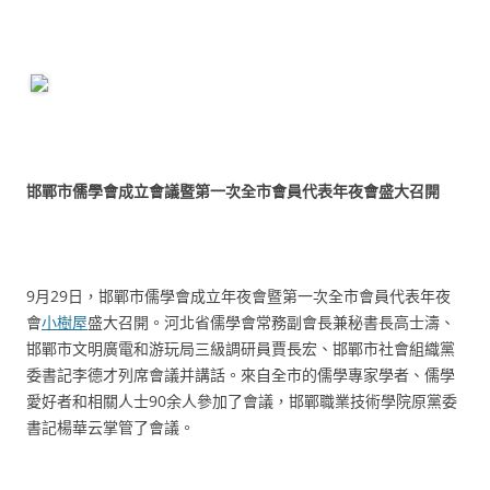
邯鄲市儒學會成立會議暨第一次全市會員代表年夜會盛大召開
9月29日，邯鄲市儒學會成立年夜會暨第一次全市會員代表年夜
會
小樹屋
盛大召開。河北省儒學會常務副會長兼秘書長高士濤、
邯鄲市文明廣電和游玩局三級調研員賈長宏、邯鄲市社會組織黨
委書記李德才列席會議并講話。來自全市的儒學專家學者、儒學
愛好者和相關人士90余人參加了會議，邯鄲職業技術學院原黨委
書記楊華云掌管了會議。