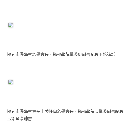
邯鄲市儒學會名譽會長、邯鄲學院黨委原副書記段玉銘講話
邯鄲市儒學會會長申陸峰向名譽會長、邯鄲學院原黨委副書記段
玉銘呈贈聘書