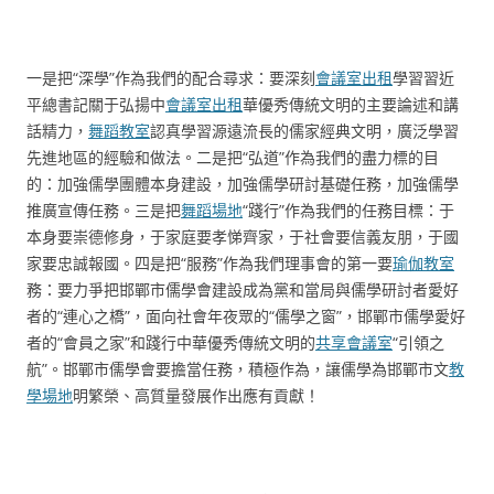
一是把“深學”作為我們的配合尋求：要深刻
會議室出租
學習習近
平總書記關于弘揚中
會議室出租
華優秀傳統文明的主要論述和講
話精力，
舞蹈教室
認真學習源遠流長的儒家經典文明，廣泛學習
先進地區的經驗和做法。二是把“弘道”作為我們的盡力標的目
的：加強儒學團體本身建設，加強儒學研討基礎任務，加強儒學
推廣宣傳任務。三是把
舞蹈場地
“踐行”作為我們的任務目標：于
本身要崇德修身，于家庭要孝悌齊家，于社會要信義友朋，于國
家要忠誠報國。四是把“服務”作為我們理事會的第一要
瑜伽教室
務：要力爭把邯鄲市儒學會建設成為黨和當局與儒學研討者愛好
者的“連心之橋”，面向社會年夜眾的“儒學之窗”，邯鄲市儒學愛好
者的“會員之家”和踐行中華優秀傳統文明的
共享會議室
“引領之
航”。邯鄲市儒學會要擔當任務，積極作為，讓儒學為邯鄲市文
教
學場地
明繁榮、高質量發展作出應有貢獻！