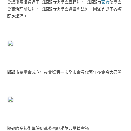
會議還審議通過了《邯鄲市儒學會章程》、《邯鄲市
家教
儒學會
會費治理辦法》、《邯鄲市儒學會選舉辦法》，圓滿完成了各項
既定議程。
邯鄲市儒學會成立年夜會暨第一次全市會員代表年夜會盛大召開
邯鄲職業技術學院原黨委書記楊華云掌管會議