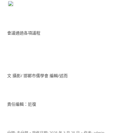
會議通過各項議程
文 攝影/ 邯鄲市儒學會 編輯/述而
責任編輯：近復
分類: 未分類，發佈日期:
2025 年 3 月 25 日
，作者:
admin