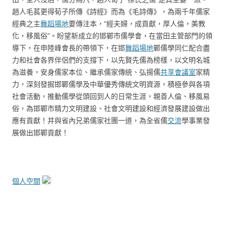
趙人毛萇更得荀子所傳《詩經》而為《毛詩傳》，為兩千年儒家
經典之主
舞蹈場地
要傳注本，“經夫婦，成貢獻，厚人倫，美教
化，移風俗”。盼望新成立的邯鄲市儒學會，在當田主管部門的領
導下，在申陸峰會長的帶領下，在邯
舞蹈場地
鄲儒學同仁配合盡
力和社會各界伴侶們的支撐下，以先賢先儒為榜樣，以文明名城
為滋養，安身儒家本位、繼承儒家傳統、弘揚儒
共享會議室
家精
力，深刻發掘邯鄲儒學及中華優秀傳統文明資源，積極參與各項
社會活動，推動儒學從頭回到人的日常生涯，親善人倫、移風易
俗，為邯鄲市精力文明建設、社會文明建設和經濟發展建設做出
應有貢獻！并與省內兄弟儒家社團一道，為全省儒
交流
學事業發
展做出邯鄲貢獻！
個人空間