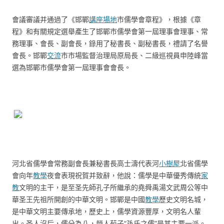
會議審議并通過了《邯鄲
講座場地
市儒學會章程》，根據《章
程》和有關規定選舉產生了邯鄲市儒學會第一屆理事會理事、常
務理事、會長、副會長，錄用了秘書長、副秘書長，禮請了名譽
會長。邯鄲
交流
市市場監督治理局原局長、二級巡視員申陸峰當
選為邯鄲市儒學會第一屆理事會會長。
河北省儒學會常務副會長兼秘書長高士濤代表河
小樹屋
北省儒學
會向年
教學
夜會表現祝賀并致辭，他說：儒學是中華優秀傳統
家
教
文明的主干，是至圣先師孔子所繼承的堯舜禹湯文武周公等中
華圣王先祖所開創的中華文明。邯鄲是中國
教學
歷史文明名城，
是中華文明主要傳承地，歷史上，儒學資源豐厚，文明名人輩
出。圣人沒后，儒分為八，趙人荀子“孫氏之儒”是其主要一派。