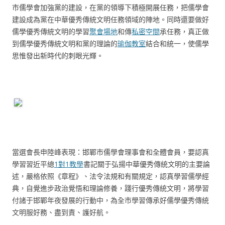
市儒學會加強黨的建設，在黨的領導下積極開展任務，把儒學會
建設成為黨在中華優秀傳統文明任務領域的陣地。同時還要做好
儒學優秀傳統文明的學習
聚會場地
和傳
私密空間
承任務，真正做
到儒學優秀傳統文明和黨的理論的
瑜伽教室
結合和統一，使儒學
思惟發出新時代的刺眼光輝。
當選會長申陸峰表現：邯鄲市儒學會理事會和全體會員，要認真
學習習近平總
1對1教學
書記關于弘揚中華優秀傳統文明的主要論
述，嚴格依照《章程》、法令法規和有關規定，認真學習儒學經
典，自覺進步政治覺悟和理論修養，踐行優秀傳統文明，將學習
付諸于邯鄲年夜發展的行動中，為全市學習傳承好儒學優秀傳統
文明服好務、盡到責、護好航。