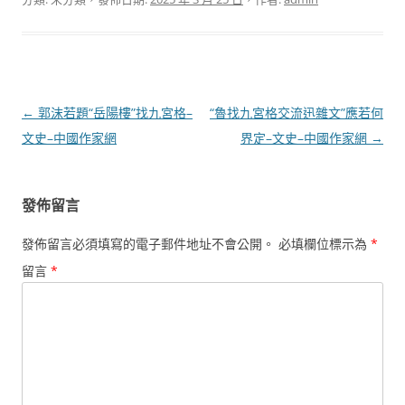
文
←
郭沫若題“岳陽樓”找九宮格–
“魯找九宮格交流迅雜文”應若何
章
文史–中國作家網
界定–文史–中國作家網
→
導
覽
發佈留言
發佈留言必須填寫的電子郵件地址不會公開。
必填欄位標示為
*
留言
*