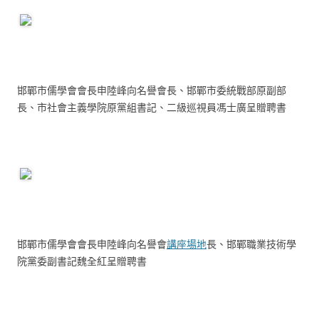
邯鄲市儒學會會長申陸峰向名譽會長、邯鄲市委統戰部原副部
長、市社會主義學院原黨組書記、二級巡視員馮士廣呈贈聘書
邯鄲市儒學會會長申陸峰向名譽會
講座場地
長、邯鄲職業技術學
院黨委副書記魏全紅呈贈聘書