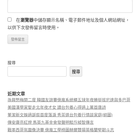
在
瀏覽器
中儲存顯示名稱、電子郵件地址及個人網站網址，
以供下次發佈留言時使用。
搜尋
搜尋
近期文章
孫興慜梅開二度 韓國友誼賽億嵐系統櫃五球年夜勝挺拔尼達與多巴哥
美國漢學家娶走北年夜才女 讀台包養心得過上萬首唐詩
董潔新文娛過誕辰首度落淚 秀茶道台包養行情談家庭(組圖)
傳安康亮紅燈 馬英九基金會發聲明駁斥掉智傳言
戰墨西哥氛圍像決賽 億嵐工學椅圖赫爾贊揚英格蘭堅韌斗志