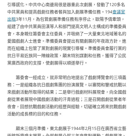
引導感化。中共中心南邊局很是器重此次劇展，發動了120多名
中共黨員和提高戲劇任務者餐與加入劇展準備任務。194
會議室
出租
3年11月，為包管劇展準備任務有序停止，歐陽予倩牽頭，
組建了由中共黨員田漢等人和部門提高文明人士構成的準備委員
會，本身親任籌委會主任委員，并吸納了一大量東北地域著名的
愛國戲劇人士進會。準備委員會提出有關劇展的年夜政方針，進
而在組織上包管了黨對劇展的現實引導權。準備委員會履行黨的
抗日平易近族同一陣線政策，顛末特別謀劃和任務，獲得了公民
黨廣西政府的支撐，使劇展得以順遂舉行。
籌委會一經成立，就非常明白地提出了戲劇博覽會的三項義
務：一是組織各抗日戲劇集團的扮演展覽，以審閱和鑒戒抗戰以
來戲劇活動所取得的結果；二是舉行戲劇材料展現會，向全國戲
劇從業者展現中國戲劇活動的汗青過程；三是召開戲劇從業者年
夜會，回想抗戰戲劇活動的經歷與經驗，切磋確立將來抗戰戲劇
活動的成長標的目的和任務。
顛末三個月準備，東北劇展于1944年2月15日在廣西省立藝
術館新廈盛大揭幕。全部劇展凸起三年夜焦點運動：戲劇展演、