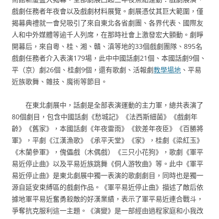
戲劇任務者年夜會以及戲劇材料展覽。劇展憑仗其巨大範圍，僅
揭幕典禮就一會兒吸引了來自東北各省劇團、各界代表、國際友
人和中外媒體等逾千人列席，在那時社會上激發宏大顫動。劇睜
開幕后，來自粵、桂、湘、贛、滇等地的33個戲劇團隊、895名
戲劇任務者介入表演179場，此中中國話劇21個、本國話劇9個、
平（京）劇26個、桂劇9個，還有歌劇、活報劇
教學場地
、平易
近族歌舞、雜技、魔術等節目。
在東北劇展中，話劇是全部表演運動的主力軍，總共表演了
80個劇目，包含中國話劇《愁城記》《法西斯細菌》《戲劇年
齡》《舊家》，本國話劇《年夜雷雨》《欽差年夜臣》《百勝將
軍》，平劇《江漢漁歌》《承平天堂》《家》，桂劇《梁紅玉》
《木蘭參軍》，傀儡戲（木偶戲）《三只小花狗》，歌劇《軍平
易近停止曲》以及平易近族跳舞《侗人游牧曲》等。此中《軍平
易近停止曲》是東北劇展中獨一表演的歌劇劇目，同時也是獨一
源自延安束縛區的戲劇作品。《軍平易近停止曲》描述了敵后依
據地軍平易近奮勇殺敵的好漢業績，表示了軍平易近連合戰斗，
爭奪抗克服利這一主題。《演變》是一部經由過程家庭和小我改