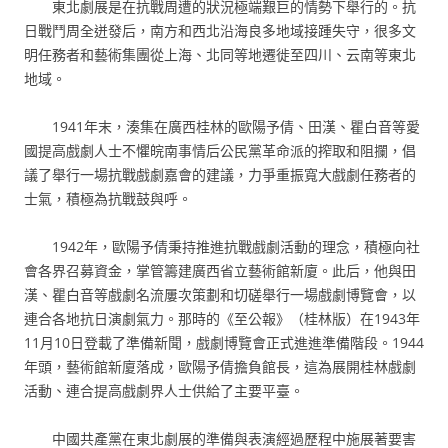
東北劇展是在抗戰周遭的狀況極端艱巨的情勢下舉行的。抗
日戰鬥周全迸發后，南方和西北沿海良多地域接踵失守，很多文
明任務者和藝術集團從上海、北同等地遷徙至四川、云南等東北
地域。
1941年末，湊集在廣西桂林的歐陽予倩、田漢、瞿白音等愛
國提高戲劇人士不懼皖南事情后公民黨革命派的搾取和阻攔，倡
議了舉行一場抗戰戲劇嘉會的建議，力爭重振寬大戲劇任務者的
士氣，積極為抗戰鼓與呼。
1942年，歐陽予倩秉持推進抗戰戲劇活動的理念，積極向社
會各界召募資金，掌管籌建廣西省立藝術館新廈。此后，他與田
漢、瞿白音等戲劇名流屢次策劃和切磋舉行一場戲劇博覽會，以
連合各地抗日演劇氣力。那時的《至公報》（桂林版）在1943年
11月10日登載了準備新聞，戲劇博覽會正式進進準備階段。1944
年頭，藝術館新廈落成，歐陽予倩擔負館長，這為展開桂林戲劇
活動、連合提高戲劇界人士供給了主要平臺。
中國共產黨在東北劇展的準備與表演經過歷程中施展著要害