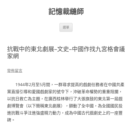
跳
至
記憶裁縫師
主
要
內
容
選單
抗戰中的東北劇展–文史–中國作找九宮格會議
家網
發佈留言
1944年2月至5月間，一群尋求提高的戲劇任務者在中國共產
黨直接引導和愛國戲劇家的號令下，沖破革命權勢的重重阻攔，
以抗日救亡為主題，在廣西桂林舉行了大張旗鼓的東北第一屆戲
劇博覽會（以下簡稱東北劇展），顫動了全中國，為全國國民投
進抗戰斗爭注進強盛精力動力，成為中國古代戲劇史上的一座豐
碑。