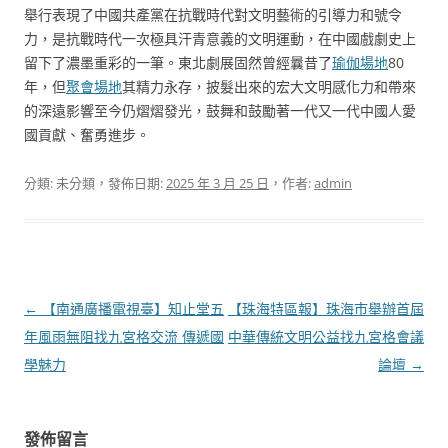
舉行表現了中國共產黨在抗戰時代對文明藝術的引導力和號令
力，是抗戰時代一次極具汗青意義的文明運動，在中國戲劇史上
留下了濃墨重彩的一筆。東北劇展固然曾經曩昔了
瑜伽場地
80
年，但
聚會場地
其精力永存，披髮出來的宏大文明感化力和帶來
的深遠影響至今仍熠熠發光，鼓舞和鼓勵著一代又一代中國人愛
國貢獻、奮勇進步。
分類: 未分類，發佈日期:
2025 年 3 月 25 日
，作者:
admin
文
←
【南通廣播電視臺】知止堂五
【珠海特區報】珠海市舉辦首屆
章
年風雨無阻找九宮格交流 傳遞國
中華傳統文明公益找九宮格會議
導
學魅力
論壇
→
覽
發佈留言