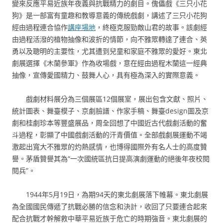
變來反應平易近族年夜義與抗戰精力的劇目。傀儡戲《三只小花
狗》是一部富有童趣和教導意義的傳統戲劇，講述了三只小花狗
經由過程連合協作
講座場地
，終極克服勁敵山君的故事。該劇經
由過程活潑的植物抽像和波折的情節，向不雅眾轉達了連合、英
勇以及聰明的主要性，尤其遭到兒童和家庭不雅眾的愛好。東北
劇展選擇《木蘭參軍》作為收場戲，意在經由過程木蘭這一經典
抽像，宣傳愛國精力、鼓舞人心，具有極為深入的實際意義。
戲劇材料展分為三個展區12個展室，展出包含文獻、照片、
統計圖表、舞臺模子、京劇臉譜、作家手稿、舞臺design圖及京
劇和桂劇珍本等豐盛展品，周全回想了中國近古代戲劇活動的奮
斗過程，彰顯了中國戲劇活動的汗青價值。全部戲劇展運動不竭
激起出寬大不雅眾的灼熱感情，也博得國際外有名人士的高度贊
譽。茅盾贊譽其為“一次國統區抗日提高演劇運動的絕後年夜校閱
閱兵”。
1944年5月19日，為期94天的東北劇展落下帷幕。東北劇展
為全國國民傳遞了抗戰必勝的信念和決計，收回了只要連合起來
配合抗戰才幹解救中華平易近族于危亡的時期強音。東北劇展的