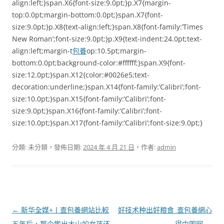
align:left;}span.X6{font-size:9.0pt;}p.X7{margin-
top:0.0pt;margin-bottom:0.0pt;}span.X7{font-
size:9.0pt;}p.X8{text-align:left;}span.X8{font-family:’Times
New Roman’;font-size:9.0pt;}p.X9{text-indent:24.0pt;text-
align:left;margin-t
包養
op:10.5pt;margin-
bottom:0.0pt;background-color:#ffffff;}span.X9{font-
size:12.0pt;}span.X12{color:#0026e5;text-
decoration:underline;}span.X14{font-family:’Calibri’;font-
size:10.0pt;}span.X15{font-family:’Calibri’;font-
size:9.0pt;}span.X16{font-family:’Calibri’;font-
size:10.0pt;}span.X17{font-family:’Calibri’;font-size:9.0pt;}
分類: 未分類，發佈日期:
2024 年 4 月 21 日
，作者:
admin
文
←
新华全媒+丨查包養網站比較
好技术种出好粮食_查包養網心
章
五年后，那个搬出大山的女孩还
得中国网
→