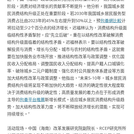
阶段，消费对经济增长的贡献率不断提升。他分析，我国城乡居
民消费结构升级正处在重要阶段。若2030年我国城乡居民服务型
消费占比由2023年的45%左右提升到50%以上，预
包養網比較
计
将拉动至少2个百分点的经济增长。迟福林认为，消费结构升级面
临结构性矛盾掣肘，应“先立后破”，重在以结构性改革破解消费
结构升级面临着的结构性矛盾。迟福林表示，要以结构性改革破
解投资与消费、增长与分配、城市与农村的结构性矛盾。这就需
要在加快服务业市场开放、推进结构性改革与政策调整、优化国
民收入分配格局、调整国民收入分配结构、提高户籍人口城镇化
率、破除城乡二元户籍制度、强化农村公共服务体系建设等方面
加大结构性改革与政策调整。他指出，“未来5-10年，城乡居民消
费结构升级将呈现不断加快的大趋势。经济的确定性很大程度取
决于消费结构升级的确定性；高质量发展的着力点在于形成消费
主导的
包養平台推薦
新增长模式。适应城乡居民消费结构升级趋
势，加大结构性改革力度，将不断释放经济增长的潜能，实现可
持续增长。”
活动现场，中国（海南）改革发展研究院副院长、RCEP研究所所