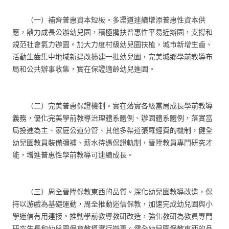
（一）補齊普惠資本短板。多渠道連續增添普惠性資本供
應，鼎力成長公辦幼兒園，積極攙扶普惠性平易近辦園，支撐和
規范社會氣力辦園。加大力度村級幼兒園扶植，城市新增生齒、
活動生齒集中地域新建改擴建一批幼兒園，完美城鄉學前教導布
局和公共辦事收集，實在保證適齡幼兒進園。
（二）完美普惠保證機制。實在落實各級當局成長學前教導
義務，優化完美學前教導治理體系體例、辦園體系體例，落實當
局投進為主、家庭公道分管、其他多渠道張羅經費的機制，健全
幼兒園教員裝備彌補、薪水待遇保證軌制，晉陞教員專門研究才
能，增進普惠性學前教導可連續成長。
（三）周全晉陞保教東西的品質。深化幼兒園教導改造，保
持以游戲為基礎運動，周全推動迷信保教，加速完成幼兒園與小
學迷信有用連接。推動學前教導教研改造，強化教研為教員專門
研究生長和幼兒園保育教導實行辦事。健全幼兒園保教東西的品