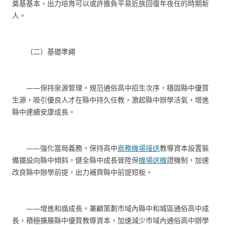
奠基基本，出力培育可以或許擔負平易近族回復年夜任的時期新
人。
（二）基礎準繩
——保持泉源管理。規范通俗高中招生次序，穩固縣中優質
生源，吸引優良人才在縣中持久任教，激起縣中辦學活氣，增進
縣中連續安康成長。
——強化當局義務。保持高中
商務機場接送
教導資本設置裝
備擺設向縣中傾斜，健全縣中成長晉陞保
機場送機
證機制，加速
改良縣中辦學前提，出力補齊縣中前提短板。
——增進和諧成長。兼顧策劃市域內縣中和城區通俗高中成
長，積極擴展縣中優質教導資本，加速減少市域內通俗高中辦學