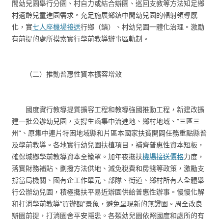
間幼兒園舉行分園、村自力或結合辦園、巡回支教等方法知足鄉
村適齡兒童進園需求。充足施展鄉鎮中間幼兒園的輻射領導感
化，實
七人座機場接送
行鄉（鎮）、村幼兒園一體化治理。激勵
有前提的處所摸索實行學前教導辦事區軌制。
（二）推動普惠性資本擴容增效
國度實行教導提質擴容工程和教導強國推動工程，新建改擴
建一批公辦幼兒園，支撐生齒集中流進地、鄉村地域、“三區三
州”、原集中連片特困地域縣和片區本國家扶貧開闢任務重點縣普
及學前教導。各地實行幼兒園扶植項目，補齊普惠性資本短板，
確保城鄉學前教導資本全籠罩。加年夜攙扶
機場接送價格
力度，
落實財務補貼、劃撥方法供地、減免稅費和房錢等政策，激勵支
撐當局機關、國有企工作單元、部隊、街道、鄉村所有人全體舉
行公辦幼兒園，積極攙扶平易近辦園供給普惠性辦事。慢慢化解
和打消學前教導“買辦額”景象，避免呈現新的無證園。周全改良
辦園前提，打消園舍平安隱患。各類幼兒園依照國度和處所的有