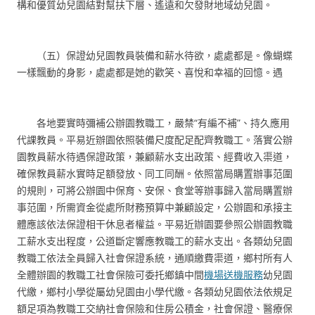
構和優質幼兒園結對幫扶下層、遙遠和欠發財地域幼兒園。
（五）保證幼兒園教員裝備和薪水待欲，處處都是。像蝴蝶
一樣飄動的身影，處處都是她的歡笑、喜悅和幸福的回憶。遇
各地要實時彌補公辦園教職工，嚴禁“有編不補”、持久應用
代課教員。平易近辦園依照裝備尺度配足配齊教職工。落實公辦
園教員薪水待遇保證政策，兼顧薪水支出政策、經費收入渠道，
確保教員薪水實時足額發放、同工同酬。依照當局購置辦事范圍
的規則，可將公辦園中保育、安保、食堂等辦事歸入當局購置辦
事范圍，所需資金從處所財務預算中兼顧設定，公辦園和承接主
體應該依法保證相干休息者權益。平易近辦園要參照公辦園教職
工薪水支出程度，公道斷定響應教職工的薪水支出。各類幼兒園
教職工依法全員歸入社會保證系統，通順繳費渠道，鄉村所有人
全體辦園的教職工社會保險可委托鄉鎮中間
機場送機服務
幼兒園
代繳，鄉村小學從屬幼兒園由小學代繳。各類幼兒園依法依規足
額足項為教職工交納社會保險和住房公積金，社會保證、醫療保