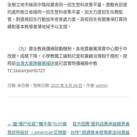
全樹立地市級高中階段黌舍同一招生登科收集平臺，激勵有前提
的處所樹立省級同一招生登科收集平臺，加大力度招生任務監
管，對違規招生行動加年夜查處力度。高校招生有關專項打算持
續對基本教導單薄地域予以支撐。
（九）健全教員彌補鼓勵機制。各地要嚴厲落實中心關于中
改變。成績下降。小學教職工編制尺度和兼顧治理相干規則，按
照前
台灣大車隊機場接送
提尺度實時彌補縣中教
TC:taxiairport0727
分類: 未分類，發佈日期:
2025 年 8 月 24 日
，作者:
admin
文
←
繼“僵尸松鼠”“觸手兔”JIUYI俱
官方回應“面包店應用癌癥患者
章
意診所設計 ，american又現變
炒作”:經調查未發現違法08靠設