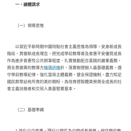
一、總體請求
（一）領導思惟
以習近平新時期中國特點社會主義思惟為領導，安身新成長
階段，貫徹新成長理念，把完成學前教導普及普惠平安優質成長
作為進步普惠性公共辦事程度、扎實推動配合富饒的嚴重義務，
周全貫徹黨的教導方
機場送機
針，落實樹德樹人最基礎義務，遵
守學前教導紀律，強化當局主體義務，健全保證機制，盡力知足
國民群眾幼有所育的美妙期盼，為培育德智體美勞周全成長的社
會主義扶植者和交班人奠基堅實基本。
（二）基礎準繩
1.強化公益普惠。踐行以國民為中間成長思惟，保持學前教