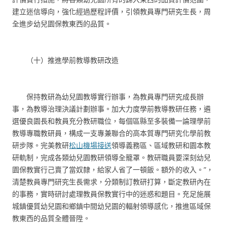
建立迷信導向，強化經過歷程評價，引領教員專門研究生長，周
全進步幼兒園保教東西的品質。
（十）推進學前教導教研改造
保持教研為幼兒園教導實行辦事，為教員專門研究成長辦
事，為教導治理決議計劃辦事。加大力度學前教導教研任務，遴
選優良園長和教員充分教研職位，每個區縣至多裝備一論理學前
教導專職教研員，構成一支專兼聯合的高本質專門研究化學前教
研步隊。完美教研
松山機場接送
領導義務區、區域教研和園本教
研軌制，完成各類幼兒園教研領導全籠罩。教研職員要深刻幼兒
園保教實行己賣了當奴隸，給家人省了一頓飯。額外的收入。”，
清楚教員專門研究生長需求，分類制訂教研打算，斷定教研內在
的事務，實時研討處理教員保教實行中的迷惑和題目。充足施展
城鎮優質幼兒園和鄉鎮中間幼兒園的輻射領導感化，推進區域保
教東西的品質全體晉陞。