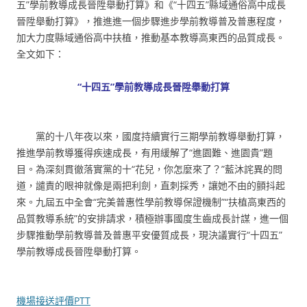
五”學前教導成長晉陞舉動打算》和《“十四五”縣域通俗高中成長
晉陞舉動打算》，推進進一個步驟進步學前教導普及普惠程度，
加大力度縣域通俗高中扶植，推動基本教導高東西的品質成長。
全文如下：
“十四五”學前教導成長晉陞舉動打算
黨的十八年夜以來，國度持續實行三期學前教導舉動打算，
推進學前教導獲得疾速成長，有用緩解了“進園難、進園貴”題
目。為深刻貫徹落實黨的十“花兒，你怎麼來了？”藍沐詫異的問
道，譴責的眼神就像是兩把利劍，直刺採秀，讓她不由的顫抖起
來。九屆五中全會“完美普惠性學前教導保證機制”“扶植高東西的
品質教導系統”的安排請求，積極辦事國度生齒成長計謀，進一個
步驟推動學前教導普及普惠平安優質成長，現決議實行“十四五”
學前教導成長晉陞舉動打算。
機場接送評價PTT