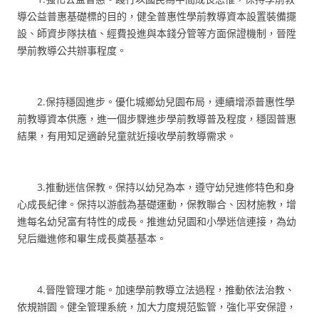
導公益普惠基礎標的目的，健全普惠性學前教導資本設置裝備擺
設、師資步隊扶植、經費投進與本錢分管等方面保證機制，晉陞
學前教導公共辦事程度。
2.保持穩固進步。優化城鄉幼兒園布局，連續增添普惠性學
前教導資本供應，進一個步驟進步學前教導普及程度，穩固普惠
結果，有用知足適齡兒童就近接收學前教導需求。
3.推動迷信保教。保持以幼兒為本，遵守幼兒進修特色和身
心成長紀律。保持以游戲為基礎運動，保教聯合、因材施教，增
進每名幼兒富有特性的成長。推進幼兒園和小學迷信連接，為幼
兒后繼進修和畢生成長奠基基本。
4.晉陞管理才能。加速學前教導立法過程，推動依法治教、
依規辦園。健全管理系統，加大力度規范監管，強化平安保證，