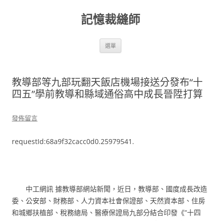
跳
至
記憶裁縫師
主
要
內
容
選單
教導部等九部玩翻天飯店機場接送分發布“十
四五”學前教導和縣域通俗高中成長晉陞打算
發佈留言
requestId:68a9f32cacc0d0.25979541.
中工網訊 據教導部網站新聞，近日，教導部、國度成長改造
委、公安部、財務部、人力資本社會保證部、天然資本部、住房
和城鄉扶植部、稅務總局、醫療保證局九部分結合印發《“十四