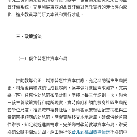
質評價系統，充足施展東西的品質評價對保教實行的迷信導向感
化，進步教員專門研究本質和實行才能。
三、政策辦法
（一）優化普惠性資本布局
推動教導公正，增添普惠性資本供應，充足斟酌誕生生齒變
更、村落復興和城鎮化成長趨向，逐年做好進園需求測算，完美
縣（區）普惠性幼兒園布局計劃，準繩上每三年調劑一次。聯合
三孩生養政策實行和處所現實，實時修訂和調劑棲身社區生齒配
套學位尺度，推進城市棲身社區、易地搬家安頓區配套扶植與生
齒範圍相順應的幼兒園，產權實時移交本地當局，確保供給普惠
性辦事，知足就近進園需求。完美鄉村學前教導資本布局，辦妥
鄉鎮公辦中間幼兒園，經由過程依
台北到桃園機場接送
托鄉鎮中