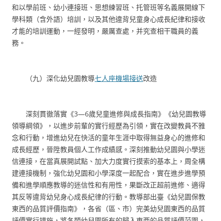
和以學前班、幼小連接班、思想練習班、托管班等名義展開線下
學科類（含外語）培訓，以及其他違背兒童身心成長紀律和接收
才能的培訓運動，一經發明，嚴厲查處，并究查相干職員的義
務。
（九）深化幼兒園教導
七人座機場接送
改造
深刻貫徹落實《3—6歲兒童進修與成長指南》《幼兒園教導
領導綱領》，以進步前輩的實行經歷為引領，實在改變教員不雅
念和行動，增進幼兒在快活的童年生涯中取得無益身心的進修和
成長經歷，晉陞教員個人工作成績感。深刻推動幼兒園與小學迷
信連接，在當真展開試點、加大力度實行摸索的基本上，周全構
建連接機制，強化幼兒園和小學深度一起配合，實在進步進學預
備和進學順應教導的迷信性和有用性，果斷改正超前進修、適得
其反等違背幼兒身心成長紀律的行動。教導部出臺《幼兒園保教
東西的品質評價指南》，各省（區、市）完美幼兒園東西的品質
評價實行措施，將各類幼兒園所有的歸入東西的品質評價范圍，