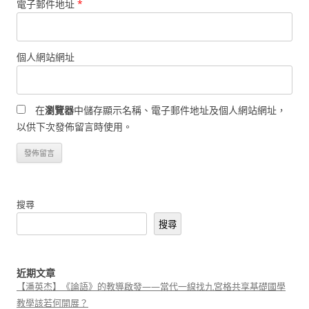
電子郵件地址
*
個人網站網址
在
瀏覽器
中儲存顯示名稱、電子郵件地址及個人網站網址，
以供下次發佈留言時使用。
搜尋
搜尋
近期文章
【潘英杰】《論語》的教導啟發——當代一線找九宮格共享基礎國學
教學該若何開展？