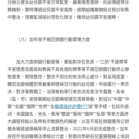
分樹立健全幼兒園平安日常監管、嚴重隱患督辦、約談傳遞等任
務機制，實時傳遞幼兒園平安風險，按期組織展開結合檢討和集
中整治，落實監視檢討常態化辦法，確保幼兒園平安運轉。
（八）加年夜不規范辦園行動管理力度
加大力度辦園行動督導，重點對存在危房、“三防”不達標等
平安隱患及園長和教員不具有規則標準等不規范辦園行動停止靜
態督查，期限整改，整改不到位的依法停止處分。對呈現虐童、
體罰及變相體罰等嚴重師德掉范行動的幼兒園，年檢履行一票否
決，對涉事教職工、治理者和舉行者依法究查法令義務。各省
（區、市）安排展開幼兒園稱號規范清算舉動，對冠以“中國”“中
華”“全國”“國際”“世界”“全
機場接送評價PTT
球”等字樣，包括外語
詞、本國國名、地名，應用“雙語”“藝術”“國粹”“私塾”等單方面誇
大課程特點以及帶有宗教顏色的稱號，以及平易近辦園應用公辦
黌舍稱號或簡稱等停止清算整治，2022年6月前完成整改。加年
夜校外培訓機構法律檢討力度，對面向學齡前兒童展開線上培訓