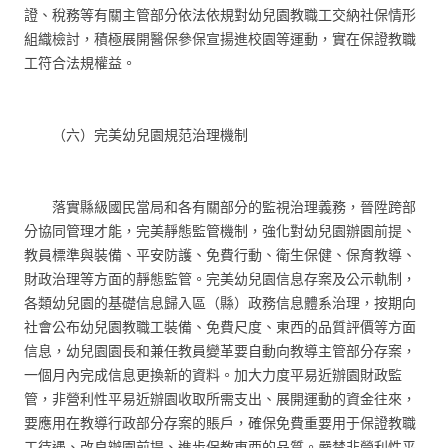
證、稅務等有關主管部分依法依規對幼兒園教職工交納社保情形
組織檢討，積極展開醫保參保宣揚進校園等運動，實在保證教職
工符合法規權益。
（六）完美幼兒園規范治理機制
落實縣級國民當局和各有關部分的監視治理義務，晉陞跨部
分協同管理才能，完美靜態監管機制，強化對幼兒園辦園前提、
教員標準與裝備、平安防護、免費行動、衛生保健、保育教導、
財政治理等方面的靜態監管。完美幼兒園信息存案及公示軌制，
各類幼兒園的基礎信息歸入區（縣）政務信息體系治理，按期向
社會公布幼兒園教職工裝備、免費尺度、東西的品質評價等方面
信息，幼兒園園長和兼任教員變革要自動向教導主管部分存案，
一個月內完成信息更換新的資料。加大力度平易近辦園財政監
管，非營利性平易近辦園收取所需支出、展開運動的資金往來，
要應用在教導行政部分存案的賬戶，確保免費重要用于保證教職
工待遇、改良辦園前提、進步保教東西的品質。嚴禁非營利性平