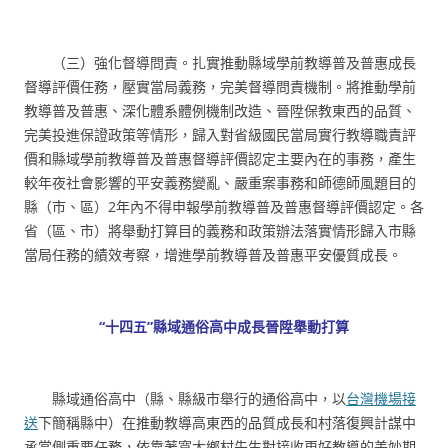
（三）強化督導問責。扎實推動縣域學前教導普及普惠成長
督導評價任務，壓實當局義務，完美督導問責機制。將推動學前
教導普及普惠、深化體系體例機制改造、晉陞保教東西的品質、
完美投進保證政策等情形，歸入對省級國民當局實行教導職責評
價和縣域學前教導普及普惠督導評價認定主要內在的事務，產生
較年夜社會影響的平安義務變亂、嚴重案事務和師德師風題目的
縣（市、區）2年內不得申報學前教導普及普惠督導評價認定。各
省（區、市）將舉動打算目的義務和政策辦法落實情形歸入市縣
當局任務的績效考察，增進學前教導普及普惠平安優質成長。
“十四五”縣域通俗高中成長晉陞舉動打算
縣域通俗高中（縣、縣級市舉行的通俗高中，以
台灣機場接
送
下簡稱縣中）在推動教導高東西的品質成長和村落復興計謀中
承當側重要任務，依靠著寬大鄉村先生對接收更好教導的美妙期