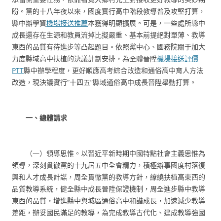
盼。黨的十八年夜以來，國度實行高中階段教導普及攻堅打算，
縣中辦學資
機場接送推薦
本獲得明顯擴展。可是，一些處所縣中
成長還存在生源和教員流掉比擬嚴重、基本前提絕對單薄、教導
東西的品質有待進步等凸起題目。依照黨中心、國務院關于加大
力度縣域高中扶植的決議計劃安排，為全體晉陞
機場接送評價
PTT
縣中辦學程度，更好順應高考綜合改造和通俗高中育人方法
改造，現決議實行“十四五”縣域通俗高中成長晉陞舉動打算。
一、總體請求
（一）領導思惟。以習近平新時期中國特點社會主義思惟為
領導，深刻貫徹黨的十九屆五中全會精力，積極辦事國度村落復
興和人才成長計謀，周全貫徹黨的教導方針，繚繞扶植高東西的
品質教導系統，健全縣中成長晉陞保證機制，周全進步縣中教導
東西的品質，增進縣中與城區通俗高中和諧成長，加速減少教導
差距，辦妥國民滿足的教導，為完成教導古代化、建成教導強國