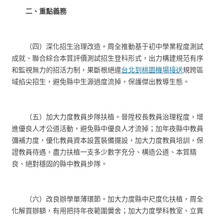
二、重點義務
（四）深化招生治理改造。周全推動基于初中學業程度測試
成就、聯合綜合本質評價測試招生登科形式，出力構建規范有序
和監視無力的招活力制，果斷根絕違
台北到桃園機場接送
規跨區
域掐尖招生，避免縣中生源過度流掉，保護傑出教導生態。
（五）加大力度教員步隊扶植。晉陞校長教員治理程度，增
進優良人才公道活動，避免縣中優良人才流掉；加年夜縣中教員
彌補力度，優化教員資本設置裝備擺設，加大力度教員培訓，保
證教員待遇，盡力扶植一支多少數字充分、構造公道、本質精
良、絕對穩固的縣中教員步隊。
（六）改良辦學單薄環節。加大力度縣中尺度化扶植，周全
化解買辦額，有用把持年夜範圍黌舍；加大力度學科教室、立異