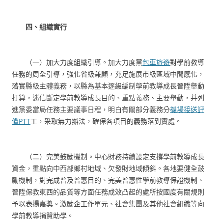
四、組織實行
（一）加大力度組織引導。加大力度黨
包車旅遊
對學前教導
任務的周全引導，強化省級兼顧，充足施展市級區域中間感化，
落實縣級主體義務，以縣為基本逐級編制學前教導成長晉陞舉動
打算，迷信斷定學前教導成長目的、重點義務、主要舉動，并列
進黨委當局任務主要議事日程，明白有關部分義務分
機場接送評
價PTT
工，采取無力辦法，確保各項目的義務落到實處。
（二）完美鼓勵機制。中心財務持續設定支撐學前教導成長
資金，重點向中西部鄉村地域、欠發財地域傾斜。各地要健全鼓
勵機制，對完成普及普惠目的、完美普惠性學前教導保證機制、
晉陞保教東西的品質等方面任務成效凸起的處所按國度有關規則
予以表揚嘉獎。激勵企工作單元、社會集團及其他社會組織等向
學前教導捐贊助學。