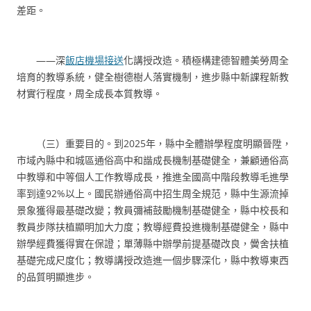
差距。
——深
飯店機場接送
化講授改造。積極構建德智體美勞周全
培育的教導系統，健全樹德樹人落實機制，進步縣中新課程新教
材實行程度，周全成長本質教導。
（三）重要目的。到2025年，縣中全體辦學程度明顯晉陞，
市域內縣中和城區通俗高中和諧成長機制基礎健全，兼顧通俗高
中教導和中等個人工作教導成長，推進全國高中階段教導毛進學
率到達92%以上。國民辦通俗高中招生周全規范，縣中生源流掉
景象獲得最基礎改變；教員彌補鼓勵機制基礎健全，縣中校長和
教員步隊扶植顯明加大力度；教導經費投進機制基礎健全，縣中
辦學經費獲得實在保證；單薄縣中辦學前提基礎改良，黌舍扶植
基礎完成尺度化；教導講授改造進一個步驟深化，縣中教導東西
的品質明顯進步。