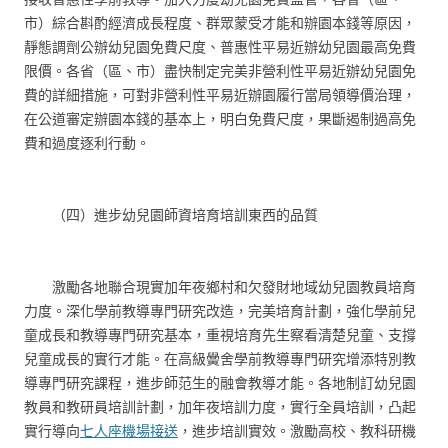
市）綜合斟酌經濟成長程度、群眾蒙受才能和辦園本錢等原因，
靜態調劑公辦幼兒園免費尺度、普惠性平易近辦幼兒園最高免費
限價。各省（區、市）盡快制定完美非營利性平易近辦幼兒園免
費的詳細措施，可對非營利性平易近辦園履行當局領導價治理，
在公道審定辦園本錢的基本上，明白免費尺度，果斷遏制過高免
費和過度逐利行動。
（四）進步幼兒園師資培育培訓東西的品質
激勵各地聯合現實加年夜鄉村和欠發財地域幼兒園教員培育
力度。深化學前教導專門研究改造，完美培育計劃，強化學前兒
童成長和教導專門研究基本，重視培育先生察看清楚兒童、支撐
兒童成長的實行才能。在高級黌舍學前教導專門研究增添特別教
導專門研究課程，進步師范生的融會教導才能。各地制訂幼兒園
教員和教研員培訓計劃，加年夜培訓力度，實行全員培訓，凸起
實行導向
七人座機場接送
，進步培訓實效。激勵高校、教科研機