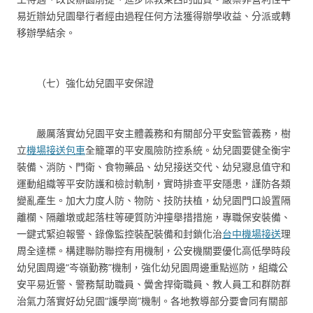
易近辦幼兒園舉行者經由過程任何方法獲得辦學收益、分派或轉
移辦學結余。
（七）強化幼兒園平安保證
嚴厲落實幼兒園平安主體義務和有關部分平安監管義務，樹
立
機場接送包車
全籠罩的平安風險防控系統。幼兒園要健全衡宇
裝備、消防、門衛、食物藥品、幼兒接送交代、幼兒寢息值守和
運動組織等平安防護和檢討軌制，實時排查平安隱患，謹防各類
變亂產生。加大力度人防、物防、技防扶植，幼兒園門口設置隔
離欄、隔離墩或起落柱等硬質防沖撞舉措措施，專職保安裝備、
一鍵式緊迫報警、錄像監控裝配裝備和封鎖化治
台中機場接送
理
周全達標。構建聯防聯控有用機制，公安機關要優化高低學時段
幼兒園周邊“岑嶺勤務”機制，強化幼兒園周邊重點巡防，組織公
安平易近警、警務幫助職員、黌舍捍衛職員、教人員工和群防群
治氣力落實好幼兒園“護學崗”機制。各地教導部分要會同有關部