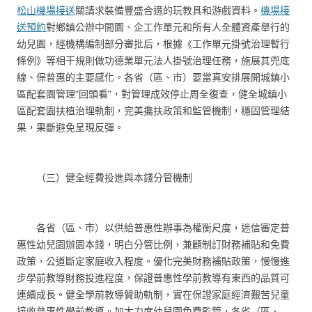
松山機場接送
關請求裝備豐盛合適的玩教具和游戲資料。
機場接
送預約
對鄉鎮公辦中間園、企工作單元和所有人全體資產舉行的
幼兒園，經機構編制部分審批后，根據《工作單元掛號治理暫行
條例》等相干規則做功德業單元法人掛號治理任務，施展其兜底
線、保普惠的主要感化。各省（區、市）要當真安排展開城鎮小
區配套園管理“回頭看”，對管理成效停止周全復查，健全城鎮小
區配套園扶植治理軌制，完美攙扶政策和監管機制，穩固管理結
果，果斷避免呈現反彈。
（三）健全經費投進與本錢分管機制
各省（區、市）以供給普惠性辦事為權衡尺度，迷信審定普
惠性幼兒園辦園本錢，明白分管比例，兼顧制訂財務補貼和免費
政策，公道斷定家庭收入程度。優化完美財務補貼政策，慢慢進
步學前教導財務投進程度，保證普惠性學前教導有東西的品質可
連續成長。健全學前教導贊助軌制，實在保證家庭經濟艱苦兒童
接收普惠性學前教導。加大力度幼兒園免費監管，各省（區、