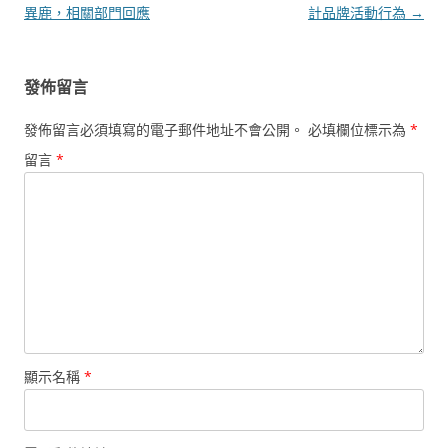
導
異鹿，相關部門回應
計品牌活動行為
→
覽
發佈留言
發佈留言必須填寫的電子郵件地址不會公開。
必填欄位標示為
*
留言
*
顯示名稱
*