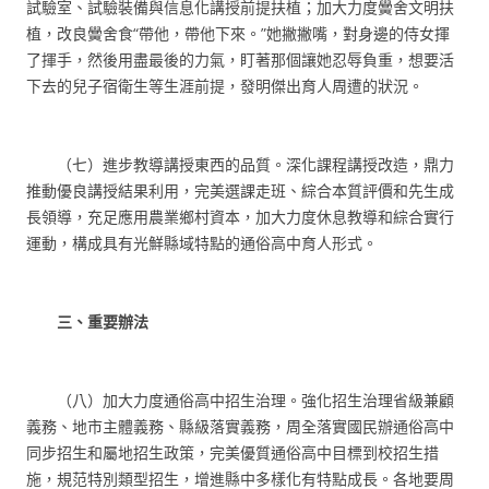
試驗室、試驗裝備與信息化講授前提扶植；加大力度黌舍文明扶
植，改良黌舍食“帶他，帶他下來。”她撇撇嘴，對身邊的侍女揮
了揮手，然後用盡最後的力氣，盯著那個讓她忍辱負重，想要活
下去的兒子宿衛生等生涯前提，發明傑出育人周遭的狀況。
（七）進步教導講授東西的品質。深化課程講授改造，鼎力
推動優良講授結果利用，完美選課走班、綜合本質評價和先生成
長領導，充足應用農業鄉村資本，加大力度休息教導和綜合實行
運動，構成具有光鮮縣域特點的通俗高中育人形式。
三、重要辦法
（八）加大力度通俗高中招生治理。強化招生治理省級兼顧
義務、地市主體義務、縣級落實義務，周全落實國民辦通俗高中
同步招生和屬地招生政策，完美優質通俗高中目標到校招生措
施，規范特別類型招生，增進縣中多樣化有特點成長。各地要周