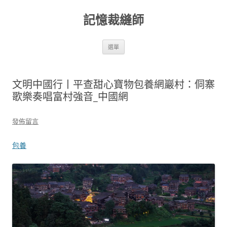
跳
至
記憶裁縫師
主
要
內
容
選單
文明中國行丨平查甜心寶物包養網巖村：侗寨
歌樂奏唱富村強音_中國網
發佈留言
包養