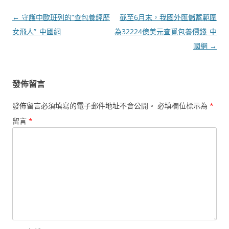
文
←
守護中歐班列的“查包養經歷
截至6月末，我國外匯儲蓄範圍
章
女飛人”_中國網
為32224億美元查覓包養價錢_中
導
國網
→
覽
發佈留言
發佈留言必須填寫的電子郵件地址不會公開。
必填欄位標示為
*
留言
*