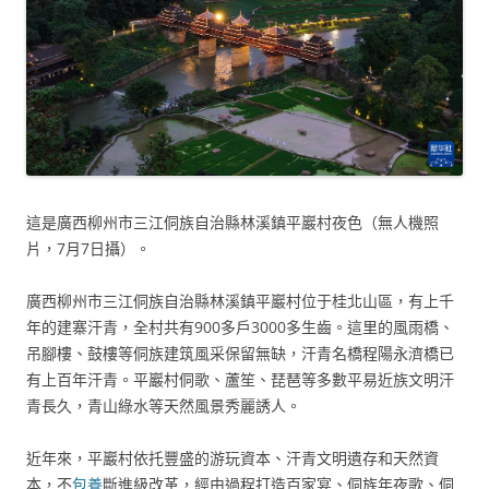
這是廣西柳州市三江侗族自治縣林溪鎮平巖村夜色（無人機照
片，7月7日攝）。
廣西柳州市三江侗族自治縣林溪鎮平巖村位于桂北山區，有上千
年的建寨汗青，全村共有900多戶3000多生齒。這里的風雨橋、
吊腳樓、鼓樓等侗族建筑風采保留無缺，汗青名橋程陽永濟橋已
有上百年汗青。平巖村侗歌、蘆笙、琵琶等多數平易近族文明汗
青長久，青山綠水等天然風景秀麗誘人。
近年來，平巖村依托豐盛的游玩資本、汗青文明遺存和天然資
本，不
包養
斷進級改革，經由過程打造百家宴、侗族年夜歌、侗