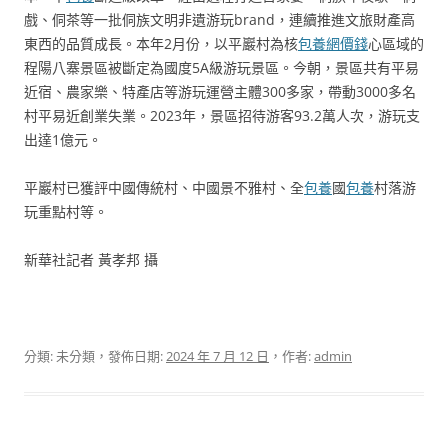
戲、侗茶等一批侗族文明非遺游玩brand，連續推進文旅財產高
東西的品質成長。本年2月份，以平巖村為核
包養網價錢
心區域的
程陽八寨景區被斷定為國度5A級游玩景區。今朝，景區共有平易
近宿、農家樂、特產店等游玩運營主體300多家，帶動3000多名
村平易近創業失業。2023年，景區招待游客93.2萬人次，游玩支
出達1億元。
平巖村已獲評中國傳統村、中國景不雅村、全
包養
國
包養
村落游
玩重點村等。
新華社記者 黃孝邦 攝
分類: 未分類，發佈日期:
2024 年 7 月 12 日
，作者:
admin