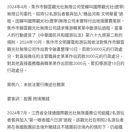
2024年4月，焦作市錦雲觀光社無限公司受蟬叫國際觀光社(遼寧)
無限公司委托，招待52名游玩者餐與加入“臻品河南·文明華夏”過
程。因蟬叫國際觀光社(遼寧)無限公司未實時付出地接團費尾款，
焦作市錦雲觀光社無限公司請求導游韓某某中斷游玩過程。當事
人的行動違背了《中華國民共和國游玩法》第六十九條第二款的
規則，2024年10月，焦作市文明廣電和游玩局依法對焦作市錦雲
觀光社無限公司作出責令破產整理10日、罰款50000元的行政處
分，對直接擔任的主管職員史某某作出罰款3000元的行政處分，
對其他直接義務職員韓某某作出罰款2000元、暫扣導游證10日的
行政處分。
案例八：未依法實行陳述任務案
要害詞：脫團 跨境賭錢
2024年7月，江西省全球通國際觀光社無限義務公司組織2名游玩
者餐與加入“第一眼泰國六日游”過程，該觀光社在明知2名游玩者
將在泰國脫團前去境外賭錢且不隨團前往境內的情形下，仍組織