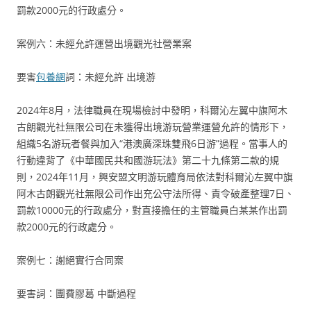
罰款2000元的行政處分。
案例六：未經允許運營出境觀光社營業案
要害
包養網
詞：未經允許 出境游
2024年8月，法律職員在現場檢討中發明，科爾沁左翼中旗阿木
古朗觀光社無限公司在未獲得出境游玩營業運營允許的情形下，
組織5名游玩者餐與加入“港澳廣深珠雙飛6日游”過程。當事人的
行動違背了《中華國民共和國游玩法》第二十九條第二款的規
則，2024年11月，興安盟文明游玩體育局依法對科爾沁左翼中旗
阿木古朗觀光社無限公司作出充公守法所得、責令破產整理7日、
罰款10000元的行政處分，對直接擔任的主管職員白某某作出罰
款2000元的行政處分。
案例七：謝絕實行合同案
要害詞：團費膠葛 中斷過程