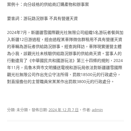
案例十：向分歧格的供給商訂購產物和辦事案
要害詞：游玩路況辦事 不具有營運天資
2024年7月，新疆疆雪國際觀光社無限公司組織5名游玩者餐與加
入新疆12日游過程，經由過程某車隊微信群租用不具有營運天資
的車輛為游玩者供給路況辦事。經查詢拜訪，車隊現實運營主體
為小我，該觀光社未核驗供給路況辦事的供給商天資。當事人的
行動違背了《中華國民共和國游玩法》第三十四條的規則，2024
年11月，烏魯木齊市文明播送電視和游玩局依法對新疆疆雪國際
觀光社無限公司作出充公守法所得、罰款18500元的行政處分，
對直接擔任的主管職員宋某某作出罰款3800元的行政處分。
分類: 未分類，發佈日期:
2024 年 12 月 7 日
，作者:
admin