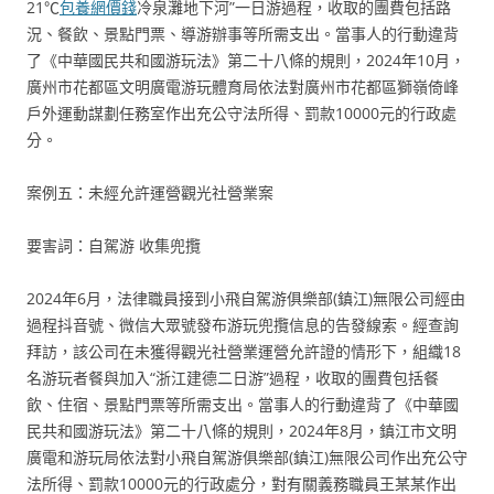
21℃
包養網價錢
冷泉灘地下河”一日游過程，收取的團費包括路
況、餐飲、景點門票、導游辦事等所需支出。當事人的行動違背
了《中華國民共和國游玩法》第二十八條的規則，2024年10月，
廣州市花都區文明廣電游玩體育局依法對廣州市花都區獅嶺倚峰
戶外運動謀劃任務室作出充公守法所得、罰款10000元的行政處
分。
案例五：未經允許運營觀光社營業案
要害詞：自駕游 收集兜攬
2024年6月，法律職員接到小飛自駕游俱樂部(鎮江)無限公司經由
過程抖音號、微信大眾號發布游玩兜攬信息的告發線索。經查詢
拜訪，該公司在未獲得觀光社營業運營允許證的情形下，組織18
名游玩者餐與加入“浙江建德二日游”過程，收取的團費包括餐
飲、住宿、景點門票等所需支出。當事人的行動違背了《中華國
民共和國游玩法》第二十八條的規則，2024年8月，鎮江市文明
廣電和游玩局依法對小飛自駕游俱樂部(鎮江)無限公司作出充公守
法所得、罰款10000元的行政處分，對有關義務職員王某某作出