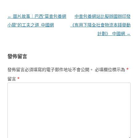
文
←
圖片故事｜巴西“莫查包養網
中查包養網站比擬辦國辦印發
章
小龍”的工夫之道_中國網
《有用下降全社會物流本錢舉動
導
計劃》_中國網
→
覽
發佈留言
發佈留言必須填寫的電子郵件地址不會公開。
必填欄位標示為
*
留言
*