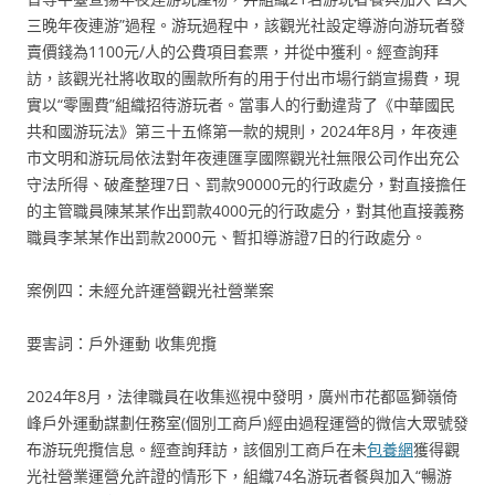
三晚年夜連游”過程。游玩過程中，該觀光社設定導游向游玩者發
賣價錢為1100元/人的公費項目套票，并從中獲利。經查詢拜
訪，該觀光社將收取的團款所有的用于付出市場行銷宣揚費，現
實以“零團費”組織招待游玩者。當事人的行動違背了《中華國民
共和國游玩法》第三十五條第一款的規則，2024年8月，年夜連
市文明和游玩局依法對年夜連匯享國際觀光社無限公司作出充公
守法所得、破產整理7日、罰款90000元的行政處分，對直接擔任
的主管職員陳某某作出罰款4000元的行政處分，對其他直接義務
職員李某某作出罰款2000元、暫扣導游證7日的行政處分。
案例四：未經允許運營觀光社營業案
要害詞：戶外運動 收集兜攬
2024年8月，法律職員在收集巡視中發明，廣州市花都區獅嶺倚
峰戶外運動謀劃任務室(個別工商戶)經由過程運營的微信大眾號發
布游玩兜攬信息。經查詢拜訪，該個別工商戶在未
包養網
獲得觀
光社營業運營允許證的情形下，組織74名游玩者餐與加入“暢游