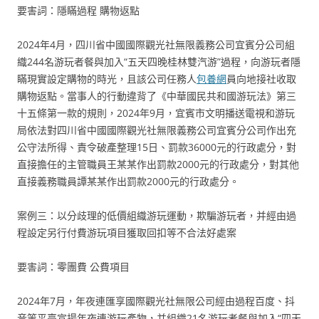
要害詞：隱瞞過程 購物返點
2024年4月，四川省中國國際觀光社無限義務公司宜賓分公司組
織244名游玩者餐與加入“五天四晚桂林雙汽游”過程，向游玩者隱
瞞現實設定購物的時光，且該公司任務人
包養網
員向地接社收取
購物返點。當事人的行動違背了《中華國民共和國游玩法》第三
十五條第一款的規則，2024年9月，宜賓市文明播送電視和游玩
局依法對四川省中國國際觀光社無限義務公司宜賓分公司作出充
公守法所得、責令破產整理15日、罰款36000元的行政處分，對
直接擔任的主管職員王某某作出罰款2000元的行政處分，對其他
直接義務職員譚某某作出罰款2000元的行政處分。
案例三：以分歧理的低價組織游玩運動，欺騙游玩者，并經由過
程設定另行付費游玩項目獲取回扣等不合法好處案
要害詞：零團費 公費項目
2024年7月，年夜連匯享國際觀光社無限公司經由過程百度、抖
音等平臺宣揚年夜連游玩產物，并組織21名游玩者餐與加入“四天