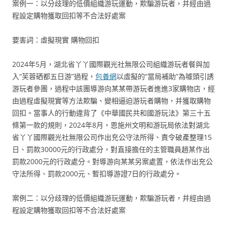
案例一：以分歧理的低價組織游玩運動，欺騙游玩者，并經由過
程設定購物獲取回扣等不合法好處案
要害詞：虛擬現實 購物回扣
2024年5月，湖北省丫丫國際觀光社無限公司組織游玩者餐與加
入“芙蓉硒都五日游”過程，
包養網
以虛擬的“當局補助”為噱頭引誘
游玩者參團，過程中該團導游向某某帶游玩者進進3家購物店，經
由過程虛擬現實等方法欺騙、變相逼迫游玩者購物，并獲取購物
回扣。當事人的行動違背了《中華國民共和國游玩法》第三十五
條第一款的規則，2024年8月，恩施州文明和游玩局依法對湖北
省丫丫國際觀光社無限公司作出充公守法所得、責令破產整理15
日、罰款30000元的行政處分，對直接擔任的主管職員趙某作出
罰款2000元的行政處分。對導游向某某另案處置，依法作出充公
守法所得、罰款2000元、暫扣導游證7日的行政處分。
案例二：以分歧理的低價組織游玩運動，欺騙游玩者，并經由過
程設定購物獲取回扣等不合法好處案