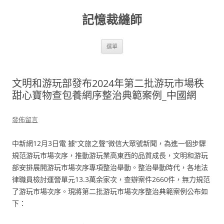
跳
至
記憶裁縫師
主
要
內
容
選單
文明和游玩部發布2024年第二批游玩市場秩
甜心寶物查包養網序整治典範案例_中國網
發佈留言
中新網12月3日電 據“文旅之聲”微信大眾號新聞，為進一個步驟
規范游玩市場次序，推動游玩業高東西的品質成長，文明和游玩
部安排展開游玩市場次序專項整治舉動。整治舉動時代，各地法
律職員檢討運營單元13.3萬余家次，查辦案件2660件，無力規范
了游玩市場次序。現將第二批游玩市場次序整治典範案例公布如
下：