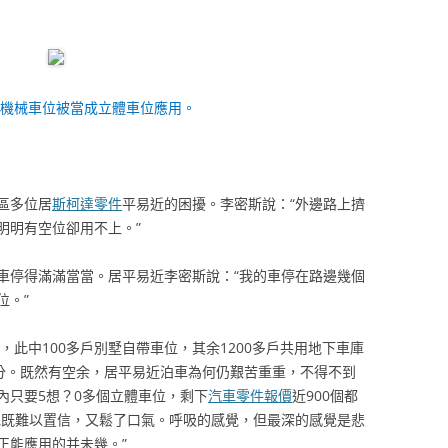
區機械車位被當成立體車位應用。
區多位居
斯柯達零件
平易近的困擾。李密斯說：“外邊路上擠
明明有空位卻用不上。”
車停得滿滿當當。居平易近李密斯說：“我的車停在路邊幾個
位。”
，此中100多戶別墅自帶車位，其余1200多戶共用地下車庫
充分。既然有空余，居平易近泊車為何仍艱苦重重，不得不到
內只要5想？0多個立體車位，剩下
汽車零件報價
近900個都
她既難以置信，又鬆了口氣。呼吸的感覺，但最深的感覺是悲
正能應用的并未幾。”