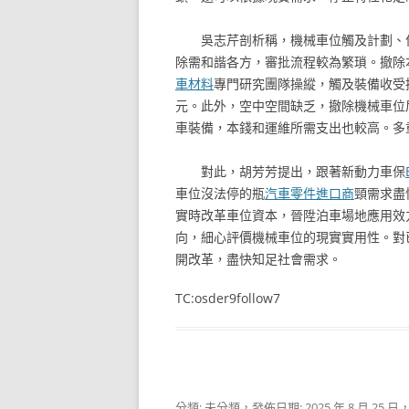
吳志芹剖析稱，機械車位觸及計劃、
除需和諧各方，審批流程較為繁瑣。撤除
車材料
專門研究團隊操縱，觸及裝備收受
元。此外，空中空間缺乏，撤除機械車位
車裝備，本錢和運維所需支出也較高。多
對此，胡芳芳提出，跟著新動力車保
車位沒法停的瓶
汽車零件進口商
頸需求盡
實時改革車位資本，晉陞泊車場地應用效
向，細心評價機械車位的現實實用性。對
開改革，盡快知足社會需求。
TC:osder9follow7
分類: 未分類，發佈日期:
2025 年 8 月 25 日