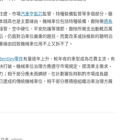
住建、市場
汽車空氣芯
監管、特種裝備監管等多個部分，撤
本錢高也是主要緣由。機械車位包括特種裝備，撤除需
德系
接管、空中硬化、平安防護等環節，撤除所需支出動輒百萬
后，仍面對泊車位嚴重的題目，而要改革或扶植新的聰明泊
重緣由招致機械車位用不上又拆不了。
Bentley零件
有量逐年上升、較年夜的車型成為花費主流，有
快打破。機械車位治理方應遵守市場規定，摸清業主需求，
力；相干部分應未雨綢繆，在計劃審批時斟酌市場成長趨
已建成的傳統機械車位，相干部分應積極組織泊車治理方展
，作者:
admin