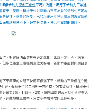
該拒停新動力
德系車零件
車嗎》為題，反應了新動力車禁進
還有車主反應，機械車位對新動力車不友愛的情形也不足為
車身尺寸、份量的限制，已和以後居平易近用車的現實情形
車面對超寬停不下、超重有隱患、停后充電難的題目。
車位，對緩解泊車難具有必定感化，北京不少小區、病院、
。但多位車主反應機械車位欠好用，新動力車面對的題目更
地下車庫里的立體車位簡直停滿了車，新動力車全停在立體
空中層，機械車位的二層則一無所有。記者留意到，機械車位
分辨為5米、1.85米、2噸。病院四周的云河墅小區也有大
7米。這些機械車位中，只要空中層停放的車輛較多。