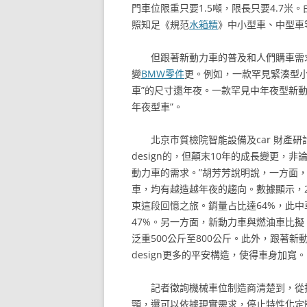
門車位限重只要1.5噸，限長只要4.7米
照知足《規范
水箱精
》中小型車、中型車等
但跟著新動力車的普及和人們購車需
變
BMW零件
更。例如，一款罕見緊湊型小轎
車”的尺寸還年夜。一款罕見中年夜型新動力
年夜型車”。
北京市質檢院智能設備及car 財產研
design的，但顛末10年的成長變更
動力車的需求。”胡芳芳說明說，一方面
車，均有越造越年夜的趨向。數據顯示，20
束這段回憶之旅。銷量占比達64%，此中車
47%。另一方面，新動力車與燃油車比
泛重500公斤至800公斤。此外，跟著
design更多的平安構造，使得車身加寬。
記者徵詢機械車位制造商清楚到，從
頸，還可以依據現實需求，停止特性化定