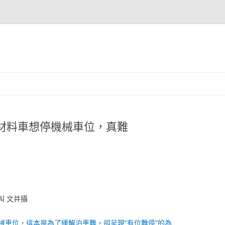
車材料車想停機械車位，真難
叫 文并攝
械車位，這本是為了緩解泊車難，卻呈現“有位難停”的為