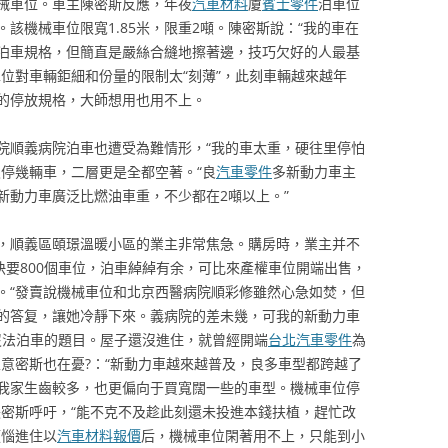
械車位。車主陳密斯反應，年夜
汽車材料
廈
賓士零件
泊車位
該機械車位限寬1.85米，限重2噸。陳密斯說：“我的車在
泊車規格，但簡直是嚴絲合縫地擦著邊，技巧欠好的人最基
位對車輛鉅細和份量的限制太“刻薄”，此刻車輛越來越年
的停放規格，大師想用也用不上。
院順義病院泊車也遭受為難情形，“我的車太重，硬往里停怕
沒停幾輛車，二層更是全都空著。“良
汽車零件
多新動力車主
新動力車廣泛比燃油車重，不少都在2噸以上。”
，順義區頤璟溫暖小區的業主非常焦急。購房時，業主并不
快要800個車位，泊車綽綽有余，可比來產權車位開端出售，
。“發賣說機械車位和北京西醫病院順彩修雖然心急如焚，但
的答复，讓她冷靜下來。義病院的差未幾，可我的新動力車
沒法泊車的題目。屋子還沒進住，就曾經開端
台北汽車零件
為
意密斯也在憂?：“新動力車越來越普及，良多車型都跨越了
我家生齒較多，也更偏向于買寬闊一些的車型。機械車位停
張密斯呼吁，“能不克不及趁此刻還未投進本錢扶植，趕忙改
煩惱進住以
汽車材料報價
后，機械車位閑著用不上，只能到小