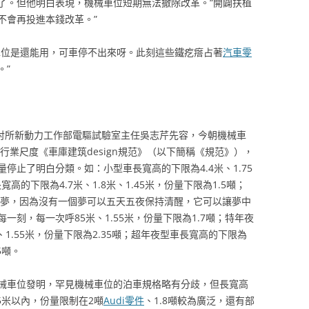
了。但他明白表現，機械車位短期無法撤除改革。“開闢扶植
不會再投進本錢改革。”
車位是還能用，可車停不出來呀。此刻這些鐵疙瘩占著
汽車零
。”
研討所新動力工作部電驅試驗室主任吳志芹先容，今朝機械車
的行業尺度《車庫建筑design規范》（以下簡稱《規范》），
停止了明白分類。如：小型車長寬高的下限為4.4米、1.75
寬高的下限為4.7米、1.8米、1.45米，份量下限為1.5噸；
不是夢，因為沒有一個夢可以五天五夜保持清醒，它可以讓夢中
刻，每一次呼85米、1.55米，份量下限為1.7噸；特年夜
米、1.55米，份量下限為2.35噸；超年夜型車長寬高的下限為
5噸。
械車位發明，罕見機械車位的泊車規格略有分歧，但長寬高
.55米以內，份量限制在2噸
Audi零件
、1.8噸較為廣泛，還有部