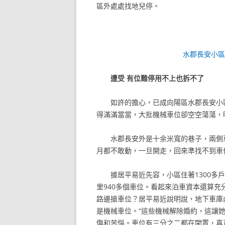
區外處處找地兒停。
水郡長安小
遭受 有位難停用不上也拆不了
如許的擔心，已成向陽區水郡長安小
得滿滿當當，大批機械車位卻空空蕩蕩，
水郡長安外是十余米寬的巷子，兩側
月都不敢動，一旦開走，回來準找不到車
據居平易近先容，小區住著1300多戶
里940多個車位。看起來泊車資本還算
路邊搶車位？居平易近說明說，地下車庫
是機械車位。“這些機械解除婚約，這讓
傷和苦惱。車位有三分之二都在閑置，真