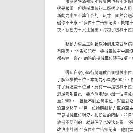
海淀區學清嘉創年夜廈內也有不少機
很是嚴重，但機械車位的二層很少有人用。
新動力車里不算年夜的，尺寸上固然合適
礎停不出來。”多位車主告知記者，機械車
夜，新動力車又比擬重，跨越了機械車位
新動力車主王師長教師到北京西醫病
有隱患。”他告知記者，機械車位空中層
都有這一憂?，病院的機械車位限重2噸，
得知自家小區行將建數百個機械車位
了解無機械車位。本認為小區約600戶，
才了解這些車位里，竟有一半是機械車位
還是吩咐自己，要冷靜地給小姐一個滿意
重2.8噸，一旦搶不到立體車位，就面對
泊車憂愁了。”另一位換購新動力車的車主
罕見機械車位對尺寸和份量的限制。並且
放挺不便利的，就算停了也沒法充電。”
改泊車計劃？”多位車主告知記者，他們