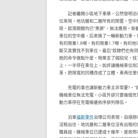
記者離開小區地下車庫，公然發明泊
位來用，地坑層和二層所有的閑置，空中
斑，起落開關均已“黑屏”，無法應用。
車位的空中層，后來換了一輛新動力車，
有的限重1.8噸，有的限重1.7噸，有的
斷又其實找不到車位。最后“奴隸們也有
她的命令做點什麼。物業支了個招兒，找
上，一半停在車位上，如許讓機械車位削
革，把限寬的凹槽改成了立體，車再往里
充電的事也讓新動力車主非常憂?。“
機械車位無法充電，小區外卻只要幾個充
動力車停在充電樁邊依序排列隊伍。
泊車
福斯零件
治理公司表現，自接辦
沒租出往，地坑層和二層車位沒有出租的
職員說，機械車位已建成十幾年，是依照