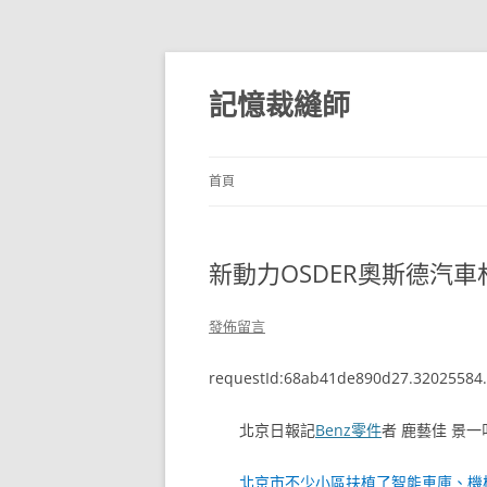
跳
至
主
記憶裁縫師
要
內
容
首頁
新動力OSDER奧斯德汽
發佈留言
requestId:68ab41de890d27.32025584.
北京日報記
Benz零件
者 鹿藝佳 景一
北京市不少小區扶植了智能車庫、機