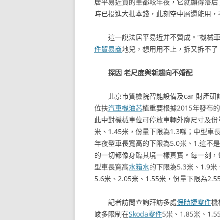
居平易近買的車都較年夜，它就顯得落后
時已投進大批本錢，此刻空中層還能用，
這一說法居平易近并不贊成。“機械
件貿易商
地兒，想用用不上，拆又拆不了
探因 老尺度與新趨向不婚配
北京市質檢院智能設備及car 財產
位扶
汽車機油芯
植重要根據2015年發布
此中對機械車位可停放車輛外廓尺寸及份量
米、1.45米，份量下限為1.3噸；中型車長
年夜型車長寬高的下限為5.0米、1.這
的一切都像身臨其境一樣真實。每一刻，每一
型車長寬高
水箱水
的下限為5.3米、1.9
5.6米、2.05米、1.55米，份量下限為2.5
記者訪問查詢拜訪多處
保時捷零件
機
峻多限制在
Skoda零件
5米、1.85米、1