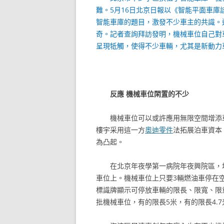
難。5月16日
北京日報
以《智能平面車庫
智能車庫的題目，激發不少車主的共識。
奇。記者查詢拜訪發明，機械車位自己對
呈現牴觸，使得不少車輛，尤其是新動力
反應 機械車位閑置的不少
機械車位可以或許應用無限空間增添
樓宇采用這一方
奧迪零件
法拓展泊車資本
為凸起。
在北京年夜學第一病院年夜興院區，
車位上。機械車位上只要3輛燃油車停在
標識牌顯示可停放車輛的限長、限寬、限重
批機械車位，有的限長5米，有的限長4.