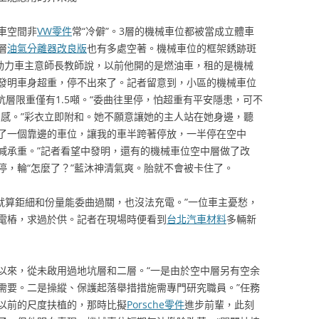
車空間非
VW零件
常“冷僻”。3層的機械車位都被當成立體車
層
油氣分離器改良版
也有多處空著。機械車位的框架銹跡斑
新動力車主意師長教師說，以前他開的是燃油車，租的是機械
發明車身超重，停不出來了。記者留意到，小區的機械車位
地坑層限重僅有1.5噸。“委曲往里停，怕超重有平安隱患，可不
同感。”彩衣立即附和。她不願意讓她的主人站在她身邊，聽
了一個靠邊的車位，讓我的車半跨著停放，一半停在空中
減承重。”記者看望中發明，還有的機械車位空中層做了改
停，輪“怎麼了？”藍沐神清氣爽。胎就不會被卡住了。
就算鉅細和份量能委曲過關，也沒法充電。”一位車主憂愁，
電樁，求過於供。記者在現場時便看到
台北汽車材料
多輛新
以來，從未啟用過地坑層和二層。“一是由於空中層另有空余
需要。二是操縱、保護起落舉措措施需專門研究職員。”任務
以前的尺度扶植的，那時比擬
Porsche零件
進步前輩，此刻