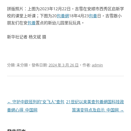
拼版照片：上图为2023年12月22日，吉雪在安顺市西秀区启新学
校的课堂上听课；下图为20
包養網
18年4月23
包養
日，吉雪跟小
朋友们在安
包養
置点的新幼儿园里玩玩具。
新华社记者 杨文斌 摄
分類: 未分類，發佈日期:
2024 年 3 月 26 日
，作者:
admin
文
←
守护中欧班列的“女飞人”查包
21世纪以来美查包養網国科技政
章
養網心得_中国网
策演变特点及启示_中国网
→
導
覽