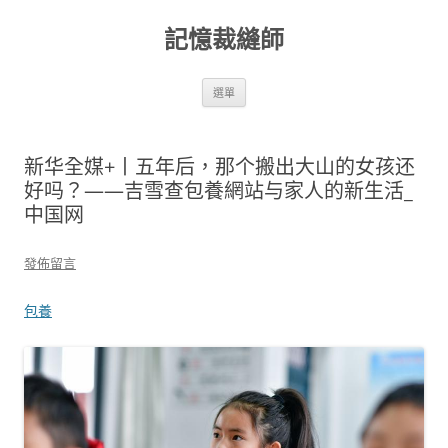
跳
至
記憶裁縫師
主
要
內
容
選單
新华全媒+丨五年后，那个搬出大山的女孩还
好吗？——吉雪查包養網站与家人的新生活_
中国网
發佈留言
包養