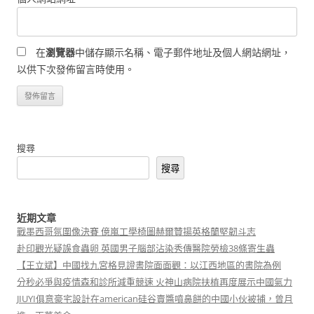
在
瀏覽器
中儲存顯示名稱、電子郵件地址及個人網站網址，
以供下次發佈留言時使用。
搜尋
搜尋
近期文章
戰墨西哥氛圍像決賽 億嵐工學椅圖赫爾贊揚英格蘭堅韌斗志
赴印觀光疑誤食蟲卵 英國男子腦部沾染秀傳醫院勞檢38條寄生蟲
【王立斌】中國找九宮格見證書院面面觀：以江西地區的書院為例
分秒必爭與疫情森和診所減重競速 火神山病院扶植再度展示中國氣力
JIUYI俱意豪宅設計在american硅谷賣醬噴鼻餅的中國小伙被捕，曾月