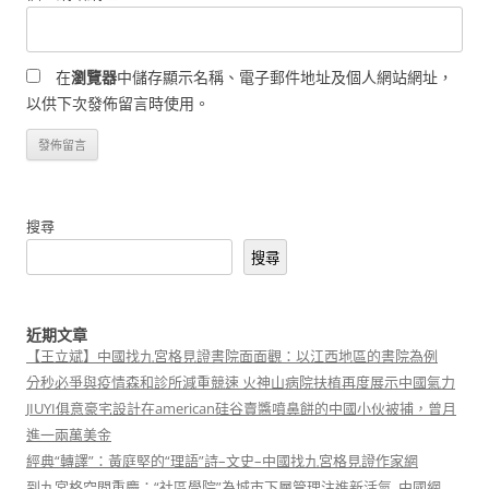
在
瀏覽器
中儲存顯示名稱、電子郵件地址及個人網站網址，
以供下次發佈留言時使用。
搜尋
搜尋
近期文章
【王立斌】中國找九宮格見證書院面面觀：以江西地區的書院為例
分秒必爭與疫情森和診所減重競速 火神山病院扶植再度展示中國氣力
JIUYI俱意豪宅設計在american硅谷賣醬噴鼻餅的中國小伙被捕，曾月
進一兩萬美金
經典“轉譯”：黃庭堅的“理語”詩–文史–中國找九宮格見證作家網
到九宮格空間重慶：“社區學院”為城市下層管理注進新活氣_中國網