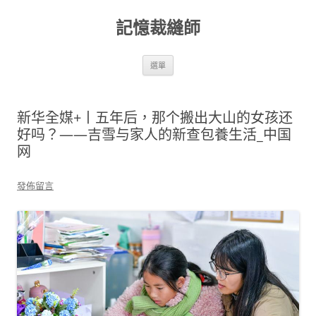
跳
至
記憶裁縫師
主
要
內
容
選單
新华全媒+丨五年后，那个搬出大山的女孩还
好吗？——吉雪与家人的新查包養生活_中国
网
發佈留言