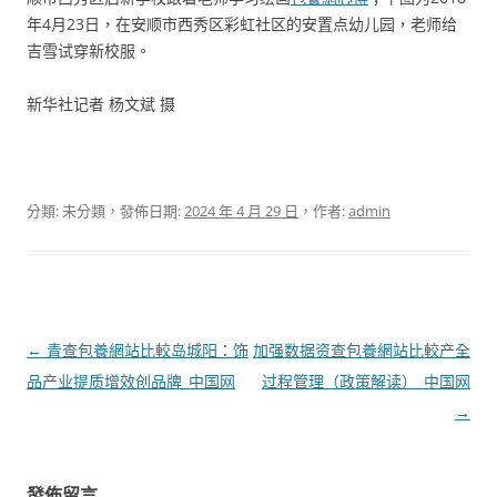
年4月23日，在安顺市西秀区彩虹社区的安置点幼儿园，老师给
吉雪试穿新校服。
新华社记者 杨文斌 摄
分類: 未分類，發佈日期:
2024 年 4 月 29 日
，作者:
admin
文
←
青查包養網站比較岛城阳：饰
加强数据资查包養網站比較产全
章
品产业提质增效创品牌_中国网
过程管理（政策解读）_中国网
導
→
覽
發佈留言