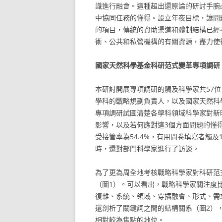
識進行融會。這種超出還原論的研討手腕
中協同任務的懂得。設立年夜目標，讓問
的項目，傳統的資助渠道和體制結構已經
術、公共和私營機構的有關資源，盡力使
國家天然科學基金科研范式變革專項調研
本研討開展專項調研的觸及科學家共57位
學科的戰略規劃負責人，以及國家天然科
專項調研試圖清楚各學科領域科學家對新
影響，以及若何應對這3個方面問題的懂得
受接管率為54.4%，有用問卷填寫者觸及
時，還對部門科學家進行了訪談。
為了更為周全地考核戰略科學家對科研范
（圖1）。可以看出，戰略科學家關注度
復雜、系統、領域、穿插融會、形式、需
還剖析了關鍵詞之間的結構關系（圖2）
相對較為焦點的地位。