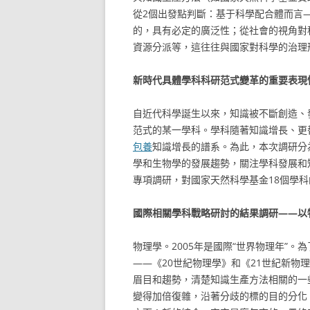
從2個出發點判斷：基于科學配合體而言
的，具有必定的廣泛性；從社會的視角對
資源分派等，這往往與國家對科學的治理
新時代具體學科科研范式變革的重要表現
自近代科學誕生以來，知識被不斷創造、
范式的某一學科。學科隨著知識增長、更
包養
知識增長的譜系。為此，本次調研分
學和生物學的發展趨勢，關注學科發展和
專項調研，對國家天然科學基金18個學
國際相關學科戰略研討的結果調研——以
物理學。2005年是國際“世界物理年”。
——《20世紀物理學》和《21世紀新物
眉目和趨勢，清楚知識生產方法相關的一
變得加倍復雜，沿著分歧的標的目的分化