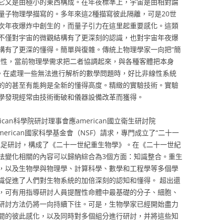
它又是由極小的東西構成。在年夜標準上，宇宙是由相對論
量子物理學描寫的。多年來這2種描寫彼此隔離，可是20世
次年夜爆炸中創生的，而量子引力在這里起重要感化。這類
不僅對宇宙的微觀結構有了更深刻的認識，也對宇宙年夜爆
構有了更深的懂得。簡單與復雜。傳統上物理學家一向把“簡
雜性，當前物理學需求把二者協調起來，與各種客體把本身
來。在處理一些無法進行解析的數學問題時，好比非線性系統
的的甚至有能夠是全新的懂得高度。精緻的實驗技術。實驗
學發現經常由技術衝破和儀器設備改革而獲得。
rican科學院研討理事會應american國立衛生研討院
、american國家科學基金會（NSF）請求，專門成立了“二十一
充足研討，構成了《二十一世紀重生物學》。在《二十一世紀
法變化相關的內容可以歸納綜合為3個方面：知識整合。重生
，以及生物學與物理學、計算科學、數學和工程學等多個學
識促進了人們對生物系統的加倍深刻的認知和懂得。 超出還
，可有用指導研討人員提醒性命體中最基礎的分子、細胞、
研討方法仍將一向持續下往。可是，生物學家已經開始盡力
間的彼此感化，以及同時對多個組分進行研討，并將這些知