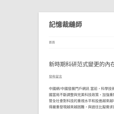
跳
至
主
記憶裁縫師
要
內
容
首頁
新時期科研范式變更的內
發佈留言
中國網/中國發展門戶網訊 當前，科學
國當局不斷調整與完美科技政策，加強重
管全社會對科技的重視水平和投進越來越
得嚴重發現越來越困難，與過往比擬需求