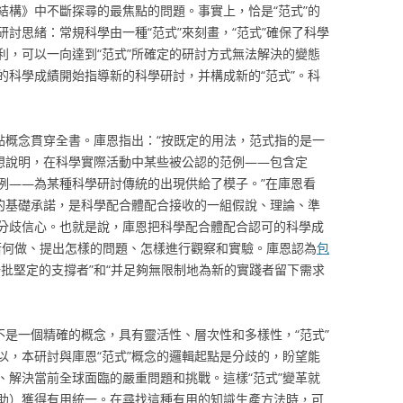
結構》中不斷探尋的最焦點的問題。事實上，恰是“范式”的
討思緒：常規科學由一種“范式”來刻畫，“范式”確保了科學
利，可以一向達到“范式”所確定的研討方式無法解決的變態
的科學成績開始指導新的科學研討，并構成新的“范式”。科
點概念貫穿全書。庫恩指出：“按既定的用法，范式指的是一
是想說明，在科學實際活動中某些被公認的范例——包含定
例——為某種科學研討傳統的出現供給了模子。”在庫恩看
論的基礎承諾，是科學配合體配合接收的一組假說、理論、準
分歧信心。也就是說，庫恩把科學配合體配合認可的科學成
該若何做、提出怎樣的問題、怎樣進行觀察和實驗。庫恩認為
包
一批堅定的支撐者”和“并足夠無限制地為新的實踐者留下需求
不是一個精確的概念，具有靈活性、層次性和多樣性，“范式”
以，本研討與庫恩“范式”概念的邏輯起點是分歧的，盼望能
、解決當前全球面臨的嚴重問題和挑戰。這樣“范式”變革就
助）獲得有用統一。在尋找這種有用的知識生產方法時，可