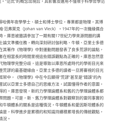
性闡述。“范式”的概念出現后，其影響及運用不僅限于科學哲學范
9年獲得哈佛年夜學學士、碩士和博士學位，專業都是物理，其博
萊克（Johan van Vleck）。1947年的一次機緣偶合
時，庫恩被邀請參加了一期有關17世紀力學來源問題的講
士論文準備任務，轉向深刻研討伽利略、牛頓、亞里士多德
在其著作《物理學》中對運動問題發表了良多荒謬的論點，
者在相當長的時間里視這些錯誤觀點為正確的。庫恩忽然意
代物理學完整分歧，這是導致以庫恩所處時代的學術目光來
整荒謬的最基礎緣由。亞里士多德的讀者一旦將審視的目光
架中，《物理學》中在今后顯得“荒謬”甚至是“錯誤”的內
嘗試以亞里士多德自己的思維方法，試圖懂得作者的意圖，
得的。庫恩發現，新的力學理論體系和舊的力學理論體系都
際問題。可是，新、舊力學理論體系對觀察到的雷同事實的
和牛頓體系的關系是這種情況，牛頓體系和愛因斯坦體系的
論是，科學進步是累積的和知識持續積累增長的傳統觀點，
情況。