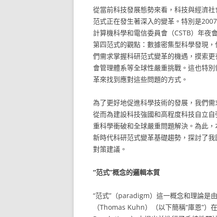
從當前科技發展態勢來看，科技與經濟社
范式正在發生著深入的變革。特別是2007
計算機科學和電信委員會（CSTB）年
第四范式的觀點：數據密集型科學發現，
們需求掌握科研范式變革的機遇，摸索更
會管理體系等全球性嚴重挑戰。這也特別
革來找到應對這些問題的方式。
為了更好地促進科學技術的發展，我們需
從而為建設科技強國和高程度科技自立自
重科學衝破和全球嚴重問題解決。為此，
新時代科研范式變革基礎趨勢，探討了我
對策建議。
“范式”概念的邏輯本質
“范式”（paradigm）這一概念和理論是
（Thomas Kuhn）（以下簡稱“庫恩”）在其《科