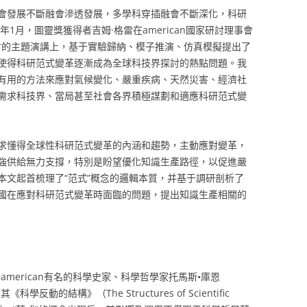
會發展不斷融會滲透發展，多學科穿插融會不斷深化，科研
年1月，圖靈獎獲得者吉姆·格雷在american國家研討理事會
夜會的主題演講上，基于實驗歸納、模子推演、仿真模擬提出了
使得科研范式變革逐漸成為全球科技界探討的熱點問題。我
有用的方法來應對氣候變化、嚴重疾病、天然災害、經濟社
需求科技界、當局甚至社會各界積極謀劃和適應科研范式變
求懂得全球性科研范式變革的內涵和趨勢，主動應對變革，
強供給無力支撐，特別是盼望優化知識生產路徑，以促進嚴
本文起首梳理了“范式”概念的邏輯本質，并基于調研剖析了
國在應對科研范式變革時面臨的問題，提出知識生產相關的
由american有名的科學史家、科學哲學家托馬斯•庫恩
學反動的結構》（The Structures of Scientific