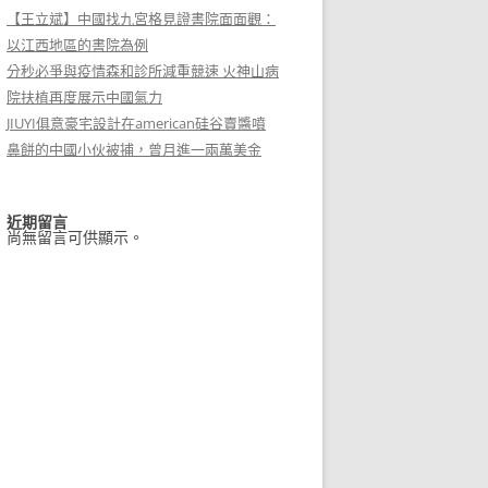
【王立斌】中國找九宮格見證書院面面觀：
以江西地區的書院為例
分秒必爭與疫情森和診所減重競速 火神山病
院扶植再度展示中國氣力
JIUYI俱意豪宅設計在american硅谷賣醬噴
鼻餅的中國小伙被捕，曾月進一兩萬美金
近期留言
尚無留言可供顯示。