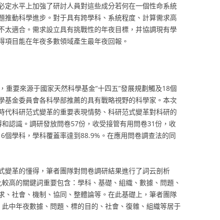
必定水平上加強了研討人員對這些成分若何在一個性命系統
題推動科學進步。對于具有跨學科、系統程度、計算需求高
不太適合。需求設立具有挑戰性的年夜目標，并協調現有學
得項目能在年夜多數領域產生最年夜回報。
，重要來源于國家天然科學基金“十四五”發展規劃觸及18個
學基金委員會各科學部推薦的具有戰略視野的科學家。本次
時代科研范式變革的重要表現情勢、科研范式變革對科研的
和認識。調研發放問卷57份，收受接管有用問卷31份，收
16個學科，學科覆蓋率達到88.9%。在應用問卷調查法的同
式變革的懂得，筆者團隊對問卷調研結果進行了詞云剖析
比較高的關鍵詞重要包含：學科、基礎、組織、數據、問題、
求、社會、機制、協同、整體論等。在此基礎上，筆者團隊
，此中年夜數據、問題、標的目的、社會、復雜、組織等居于