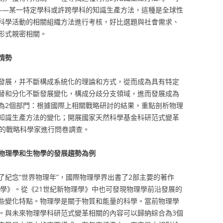
——某一特定學科或許跨學科的知識生產方法，這種是全球性
科學活動的相關組織方法進行考核，好比選題與社會需求、
形式親密相關。
情勢
發展，并不斷構成系統化的理論和方式，從而成為具有特定
替和分化不斷發展變化，構成分歧分支領域，進而發展成為
為2個部門：根據國際上相關戰略研討的結果，重點剖析物理
知識生產方法的變化；開展國家天然科學基金科研范式變革
科的戰略科學家進行問卷調查。
物理學和生物學的發展趨勢為例
為了紀念“世界物理年”，國際物理學界出書了2部主要的著作
理學》。從《21世紀新物理學》中也可發現物理學前沿發展的
些變化特點。物理學是關于物質和能量的科學。當前物理學
。與未來物理學科研范式變革相關的內容可以歸納綜合為3個