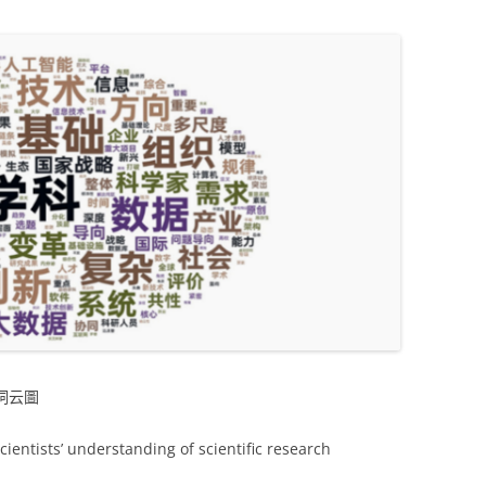
詞云圖
ientists’ understanding of scientific research