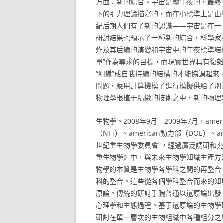
方面：新的綜合。宇宙是龐年夜的，最終
下的引力理論描寫的，而在小標準上是由
紀后期人們有了新的認識——宇宙是在一
研討結果也預示了一種新的綜合，科學家
炸及其后續的演變和宇宙中的年夜標準結
單”作為尋求的目標，而現實世界具有復
“組織”成自我持續的結構的才能協調起
問題，應用計算機模子進行模擬供給了別
物理學根植于精緻的技術之中，新的物理
生物學。2008年9月—2009年7月，ame
（NIH）、american動力部（DOE）
世紀重生物學委員會”，經過廣泛調研和
重生物學》中，與未來生物學知識生產方
物學的本質是生物學各學科之間的再整合
科的整合。這些從各個學科整合而來的知
原論。傳統的研討手腕普通以還原論出發
心理學和生態過程。基于還原論的生物學
研討在單一層次的生物組織中各種組分之