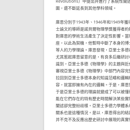
Revolutions）中提出并進行了系統
圍，還不斷延長到其他學科領域。
庫恩分別于1943年、1946年和194
士論文的導師是諾貝爾物理學獎獲得者約翰·范弗
對庫恩的學術生活產生了決定性影響。當
座，以此為契機，他暫時中斷了本身的博
等人的力學理論。庫恩發現，亞里士多德
尤其惹起庫恩留意的是，有良多后繼研討
識到，亞里士多德《物理學》的主題與近
審視亞里士多德《物理學》中部門內容完
拉回到亞里士多德本身的知識范疇和邏輯框
容，就當即擁有內在的邏輯。于是，庫恩
于是亞里士多德的理論就變成了可以被懂
能在它們存在的特有歷史時間解決某些實
闡述卻完整紛歧樣。亞里士多德力學體系
關系也是這種情況。是以，庫恩得出的結
并不克不及反應出歷史研討中展現的真實