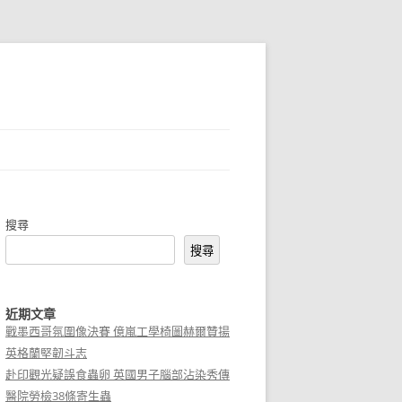
搜尋
搜尋
近期文章
戰墨西哥氛圍像決賽 億嵐工學椅圖赫爾贊揚
英格蘭堅韌斗志
赴印觀光疑誤食蟲卵 英國男子腦部沾染秀傳
醫院勞檢38條寄生蟲