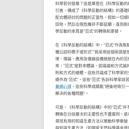
科學若何發展？這是庫恩在《科學反動的
引進，構成了《科學反動的結構》的基礎研
配合體研討的問題的正當性。假如一切順
田地。然后出現危機并不斷延續，直到新
學反動的本質是“范式”的轉換和更替。
在《科學反動的結構》中，“范式”作為焦
種公認的模子或形式”“我采用這個術語
律、理論、應用及儀器設備統統在內的范
來，“范式”是對本體論、認識論和方式
則和方式的總體，這些共識成了科學家的
績作為“范式”，這些“范式”告訴科學家
養網心得
，這些科學成績能“絕後地吸引
解決的各種問題”。
可是，《科學反動的結構》中的“范式”并
轉換在分歧層次的主要性也不盡雷同。是
尋找有用的知識生產方法以推動科學衝破
與知識生產方法（如國家天然科學基金資