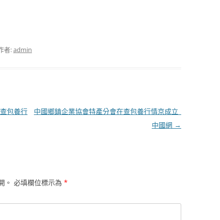
作者:
admin
文查包養行
中國鄉鎮企業協會特產分會在查包養行情京成立_
中國網
→
開。
必填欄位標示為
*