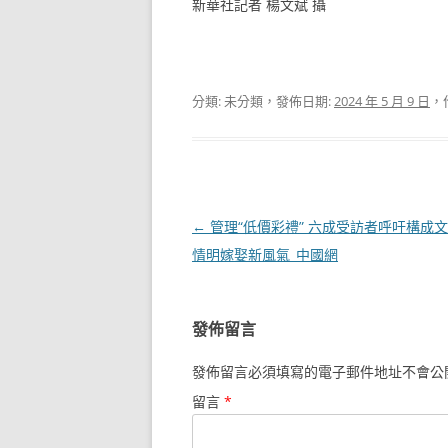
新華社記者 楊文斌 攝
分類: 未分類，發佈日期:
2024 年 5 月 9 日
，
文
←
管理“低價彩禮” 六成受訪者呼吁構成
章
情明嫁娶新風氣_中國網
導
覽
發佈留言
發佈留言必須填寫的電子郵件地址不會公
留言
*