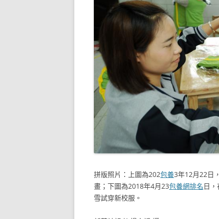
拼版照片：上圖為202
包養
3年12月22日
畫；下圖為2018年4月23
包養網排名
日，
雪試穿新校服。