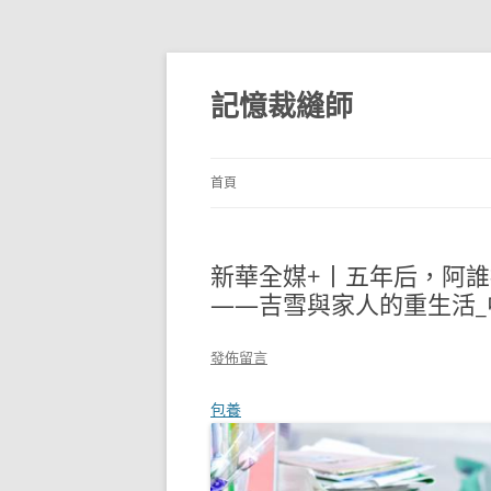
跳
至
主
記憶裁縫師
要
內
容
首頁
新華全媒+丨五年后，阿
——吉雪與家人的重生活_
發佈留言
包養