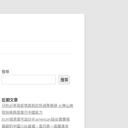
搜尋
搜尋
近期文章
分秒必爭與疫情森和診所減重競速 火神山病
院扶植再度展示中國氣力
JIUYI俱意豪宅設計在american硅谷賣醬噴
鼻餅的中國小伙被捕，曾月進一兩萬美金