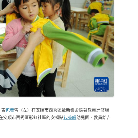
，吉
包養
雪（左）在安順市西秀區啟新黌舍隨著教員進修繪
在安順市西秀區彩虹社區的安頓點
包養網
幼兒園，教員給吉