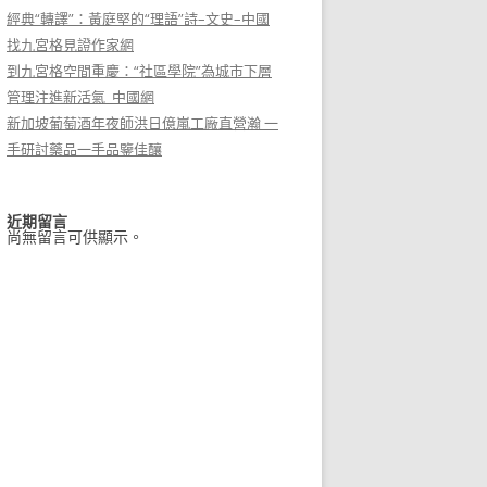
經典“轉譯”：黃庭堅的“理語”詩–文史–中國
找九宮格見證作家網
到九宮格空間重慶：“社區學院”為城市下層
管理注進新活氣_中國網
新加坡葡萄酒年夜師洪日億嵐工廠直營瀚 一
手研討藥品一手品鑒佳釀
近期留言
尚無留言可供顯示。