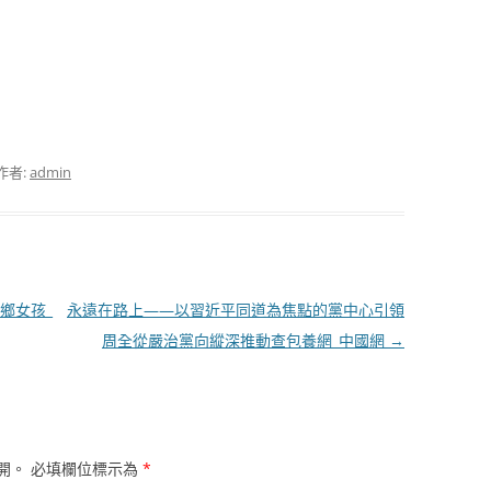
作者:
admin
鄉女孩_
永遠在路上——以習近平同道為焦點的黨中心引領
周全從嚴治黨向縱深推動查包養網_中國網
→
開。
必填欄位標示為
*