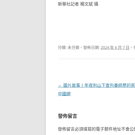
新華社記者 楊文斌 攝
分類: 未分類，發佈日期:
2024 年 6 月 7 日
，
文
←
圖片故事丨年夜別山下查包養經歷的茶
章
中國網
導
覽
發佈留言
發佈留言必須填寫的電子郵件地址不會公