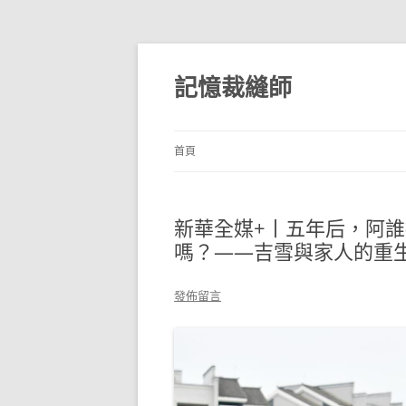
跳
至
主
記憶裁縫師
要
內
容
首頁
新華全媒+丨五年后，阿
嗎？——吉雪與家人的重生
發佈留言