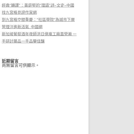
經典“轉譯”：黃庭堅的“理語”詩–文史–中國
找九宮格見證作家網
到九宮格空間重慶：“社區學院”為城市下層
管理注進新活氣_中國網
新加坡葡萄酒年夜師洪日億嵐工廠直營瀚 一
手研討藥品一手品鑒佳釀
近期留言
尚無留言可供顯示。