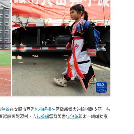
雪
包養
在安順市西秀
包養網排名
區啟新黌舍的操場跳皮筋；右
區巖臘鄉龍潭村，吉
包養網
雪背著書包
包養
顛末一輛輔助搬