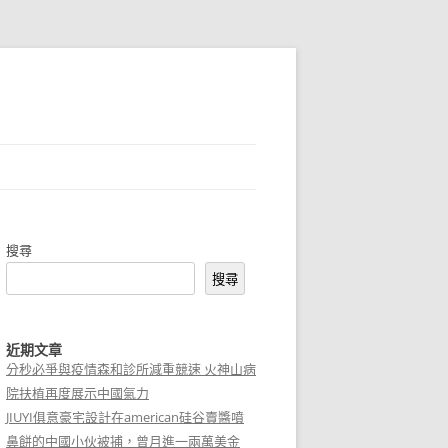
搜尋
搜尋
近期文章
分秒必爭與疫情森和診所減重競速 火神山病
院扶植再度展示中國氣力
JIUYI俱意豪宅設計在american硅谷賣醬噴
鼻餅的中國小伙被捕，曾月進一兩萬美金