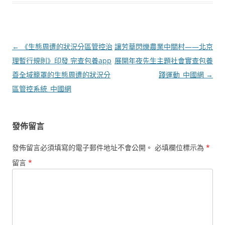
文
←
《生態周遭的狀況分區管控治
讓芳華閃爍農業中關村——北京
章
理暫行規則》印發 完查包養app
展開年夜先生主題社會實查包養
導
善全域籠罩的生態周遭的狀況分
踐運動_中國網
→
覽
區管控系統_中國網
發佈留言
發佈留言必須填寫的電子郵件地址不會公開。
必填欄位標示為
*
留言
*