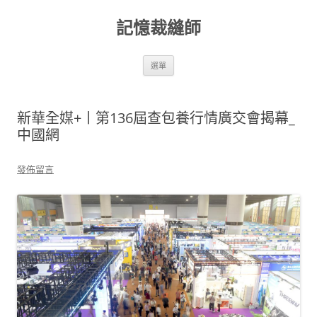
跳
至
記憶裁縫師
主
要
內
容
選單
新華全媒+丨第136屆查包養行情廣交會揭幕_
中國網
發佈留言