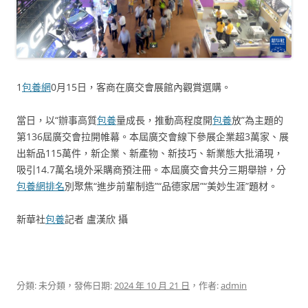
1
包養網
0月15日，客商在廣交會展館內觀賞選購。
當日，以“辦事高質
包養
量成長，推動高程度開
包養
放”為主題的
第136屆廣交會拉開帷幕。本屆廣交會線下參展企業超3萬家、展
出新品115萬件，新企業、新產物、新技巧、新業態大批涌現，
吸引14.7萬名境外采購商預注冊。本屆廣交會共分三期舉辦，分
包養網排名
別聚焦“進步前輩制造”“品德家居”“美妙生涯”題材。
新華社
包養
記者 盧漢欣 攝
分類: 未分類，發佈日期:
2024 年 10 月 21 日
，作者:
admin