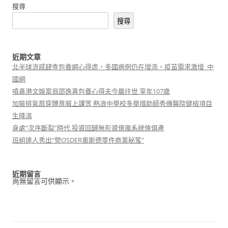
搜尋
搜尋
近期文章
北半球流感肆查包養網心得虐，多國病例仍在增添，疫苗需求激增_中
國網
噴鼻港文娛富翁邵逸喜包養心得夫今晨往世 享年107歲
加裝排氣扇穿體育服上課等 熱浪中學校多舉措助師秀傳醫院健檢項目
生降溫
身處“次序斷裂”時代 投資回歸無形資億嵐系統傢俱產
班組達人秀出“營OSDER奧斯德零件商業秘笈”
近期留言
尚無留言可供顯示。