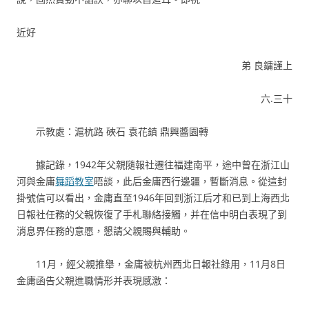
近好
弟 良鏞謹上
六.三十
示教處：滬杭路 硤石 袁花鎮 鼎興醬園轉
據記錄，1942年父親隨報社遷往福建南平，途中曾在浙江山
河與金庸
舞蹈教室
晤談，此后金庸西行邊疆，暫斷消息。從這封
掛號信可以看出，金庸直至1946年回到浙江后才和已到上海西北
日報社任務的父親恢復了手札聯絡接觸，并在信中明白表現了到
消息界任務的意愿，懇請父親賜與輔助。
11月，經父親推舉，金庸被杭州西北日報社錄用，11月8日
金庸函告父親進職情形并表現感激：