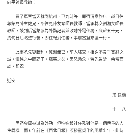
向平師長教師：
買了車票當天就到杭州，已九時許，即宿清泰旅店，越日往
報館見陳生健兄，陪往見陳友琴師長教師，當承轉交劉湘女師長
教師，談判后當蒙派為外勤記者兼收聽外電任務，底薪五十元，
約旬日后略整行裝，即往報到任務，事前當擬來滬一行。
此事承先容勝利，感謝無已，前人結交，相謝不貴乎言辭之
誠，惟銘之中間罷了，竊慕之矣。因恐懸念，特先告訴，余當面
談，即祝
近安
弟 良鏞
十一.八
固然金庸被派為外勤，但進進報社任務對他是一個嚴重的人
生轉機，而五年前在《西北日報》頒發童貞作的風華少年，此時