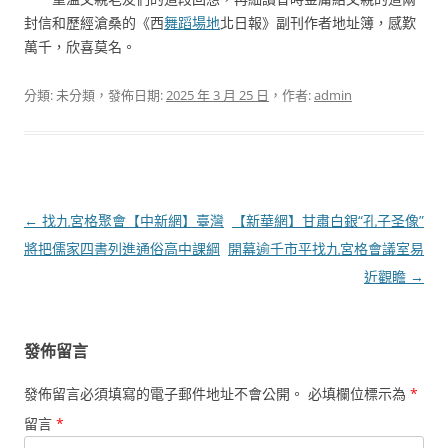
封信和歷經滄桑的《西
舞蹈場地
北日報》副刊作者地址簿，感歎
萬千，欣喜莫名。
分類: 未分類，發佈日期:
2025 年 3 月 25 日
，作者:
admin
文
←
找九宮格聚會【中新網】臺灣
【新華網】甘肅白銀“孔子圣像”
章
將把儒家四書列進通俗高中課綱
開幕逾千市平找九宮格會議室易
導
近觀瞻
→
覽
發佈留言
發佈留言必須填寫的電子郵件地址不會公開。
必填欄位標示為
*
留言
*