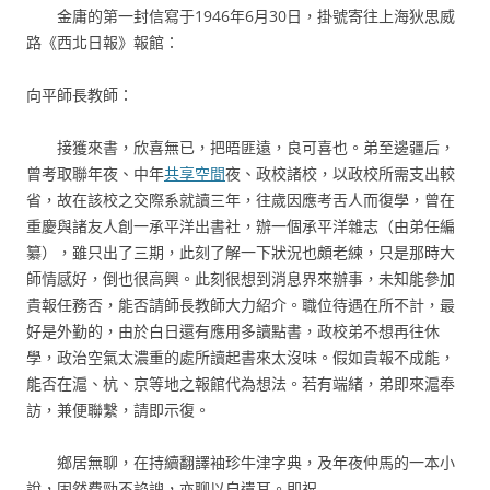
金庸的第一封信寫于1946年6月30日，掛號寄往上海狄思威
路《西北日報》報館：
向平師長教師：
接獲來書，欣喜無已，把晤匪遠，良可喜也。弟至邊疆后，
曾考取聯年夜、中年
共享空間
夜、政校諸校，以政校所需支出較
省，故在該校之交際系就讀三年，往歲因應考舌人而復學，曾在
重慶與諸友人創一承平洋出書社，辦一個承平洋雜志（由弟任編
纂），雖只出了三期，此刻了解一下狀況也頗老練，只是那時大
師情感好，倒也很高興。此刻很想到消息界來辦事，未知能參加
貴報任務否，能否請師長教師大力紹介。職位待遇在所不計，最
好是外勤的，由於白日還有應用多讀點書，政校弟不想再往休
學，政治空氣太濃重的處所讀起書來太沒味。假如貴報不成能，
能否在滬、杭、京等地之報館代為想法。若有端緒，弟即來滬奉
訪，兼便聯繫，請即示復。
鄉居無聊，在持續翻譯袖珍牛津字典，及年夜仲馬的一本小
說，固然費勁不諂諛，亦聊以自遣耳。即祝