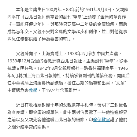
本年是金庸生日100周年。83年前的1941年9月4日，父親陳
向平在《西北日報》他掌管的副刊“筆壘”上頒發了金庸的童貞作
《一事能狂便少年》，與那時只要高中二年級的金庸瞭解，而后
成為忘年交。父親不只對金庸的文學起步和創作，並且對他從事
消息任務都供給了極為要害的輔助。
父親陳向平，上海寶隱士，1938年2月參加中國共產黨，
1939年12月受黨的委派進職西北日報社，主編副刊“筆壘”，從事
抗戰文明任務。1942年8月父親與報社一路撤往福建南平，1946
年6月轉到上海西北日報總社，持續掌管副刊的編纂任務，開國后
任中華書局上海編纂所副總編，擔任古籍的編纂和出書，“文革”
中遭遇危害
教學
，于1974年含冤離世。
近日在收拾塵封幾十年的父親遺存手札時，發明了三封簽名
為查良鏞，即金庸的親筆信，此中兩封信表露了一些他進進報界
之前以及父親先容他進職西北日報的細節，印
瑜伽教室
證了他們
之間分歧平常的關系。