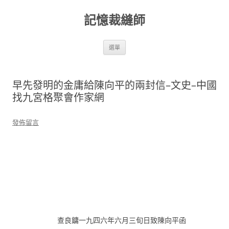
跳
至
記憶裁縫師
主
要
內
容
選單
早先發明的金庸給陳向平的兩封信–文史–中國
找九宮格聚會作家網
發佈留言
查良鏞一九四六年六月三旬日致陳向平函