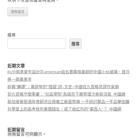
搜尋
搜尋
近期文章
JIUYI俱意豪宅設計在american硅谷賣醬噴鼻餅的中國小伙被捕，曾月
進一兩萬美金
經典“轉譯”：黃庭堅的“理語”詩–文史–中國找九宮格見證作家網
到九宮格空間重慶：“社區學院”為城市下層管理注進新活氣_中國網
新加坡葡萄酒年夜師洪日億嵐工廠直營瀚 一手研討藥品一手品鑒佳釀
升學宴上的高考核包養價錢生，成了收紅包的“東西人”？_中國網
近期留言
尚無留言可供顯示。