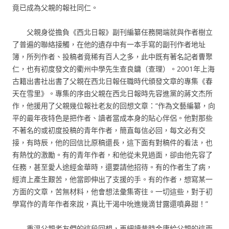
竟已成為父親的報社同仁。
父親身從擔負《西北日報》副刊編纂任務開端就與作者樹立
了普遍的聯絡接觸，在他的遺存中有一本手寫的副刊作者地址
簿，所列作者、投稿者竟稀有百人之多，此中既有著名記者曹聚
仁，也有初度發文的衢州中學先生查良鏞（查理）。2001年上海
古籍出書社出書了父親在西北日報任職時代頒發文章的專集《春
天在雪里》。專集的序由父親在西北日報時先容進黨的蔣文杰所
作，他援用了父親幾位報社老友的回想文章：“作為文藝編纂，向
平的最年夜特色是把作者、讀者當成本身的貼心伴侶。他對那些
不著名的或初度投稿的青年作者，簡直每信必回，每文必有交
接，有時辰，他的回信比原稿還長，這下面有對稿件的看法，也
有熱忱的激勵。有的青年作者，和他從未見過面，卻由他先容了
任務，甚至愛人途經金華時，還要請他招待。有的作者生了病，
經濟上產生艱苦，他當即伸出了支援的手。有的作者，想寫某一
方面的文章，苦無材料，他會想法彙集寄往。一切這些，對于初
學寫作的青年作者來說，真比干渴中吮進幾滴甘露還噴鼻甜！”
重溫父親老友們的這段回想，再細讀昔時金庸給父親的這兩