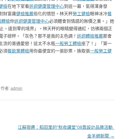
健檢
在地下室看
巡迴健康管理中心
到這一幕，氣得渾身發
對財富庸
健檢推薦
俗化的憤怒。林天秤
勞工健檢
眼神冰冷
餐
膳體檢
你
巡迴健康管理中心
必須體會到情感的無價之重。」她
止，達到零的境界」。林天秤的眼睛變得通紅，彷彿兩個正
電子磅秤。「灰色？那不是我的主色調！
巡迴體檢推薦
那會
主流的普通愛戀！這太不水瓶
一般勞工體檢
座了！」「第一
必須
餐飲業體檢
用你最便宜的一張鈔票，換取張
一般勞工健
，作者:
admin
江蘇宿遷：稻田里的“秋收課堂”08靠設計品牌活動_
金羊網新聞
→