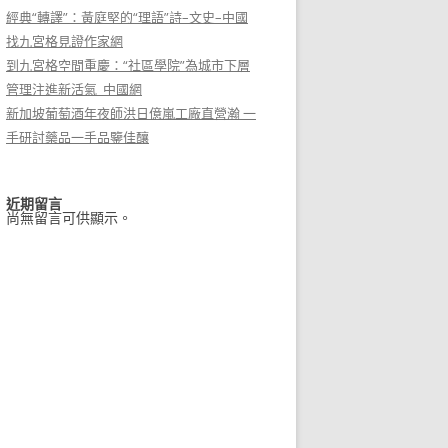
經典“轉譯”：黃庭堅的“理語”詩–文史–中國
找九宮格見證作家網
到九宮格空間重慶：“社區學院”為城市下層
管理注進新活氣_中國網
新加坡葡萄酒年夜師洪日億嵐工廠直營瀚 一
手研討藥品一手品鑒佳釀
近期留言
尚無留言可供顯示。