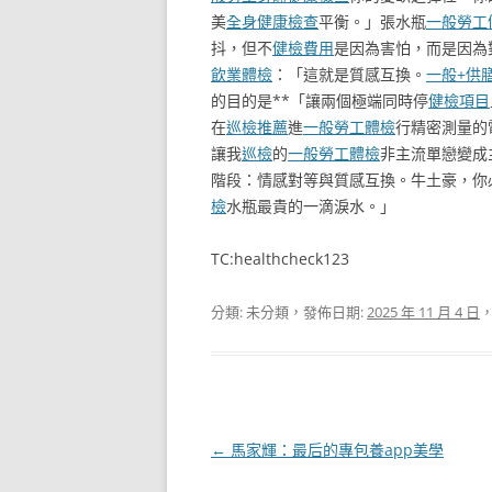
美
全身健康檢查
平衡。」張水瓶
一般勞工
抖，但不
健檢費用
是因為害怕，而是因為
飲業體檢
：「這就是質感互換。
一般+供
的目的是**「讓兩個極端同時停
健檢項目
在
巡檢推薦
進
一般勞工體檢
行精密測量的
讓我
巡檢
的
一般勞工體檢
非主流單戀變成
階段：情感對等與質感互換。牛土豪，你
檢
水瓶最貴的一滴淚水。」
TC:healthcheck123
分類: 未分類，發佈日期:
2025 年 11 月 4 日
文
←
馬家輝：最后的專包養app美學
章