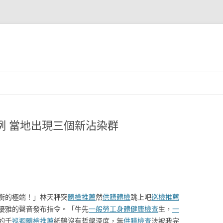
例 當地出現三個新沾染群
衡的極端！」林天秤突
體檢推薦
然
供膳體檢
跳上吧
巡檢推薦
優雅的聲音發布指令。「牛先
一般勞工身體健康檢查
生，
一
的千
巡迴體檢推薦
紙鶴沒有哲學深度，無
供膳檢查
法被我完