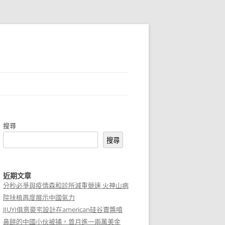
搜尋
搜尋
近期文章
分秒必爭與疫情森和診所減重競速 火神山病
院扶植再度展示中國氣力
JIUYI俱意豪宅設計在american硅谷賣醬噴
鼻餅的中國小伙被捕，曾月進一兩萬美金