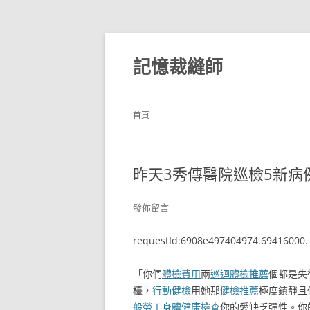
跳
至
主
記憶裁縫師
要
內
容
首頁
昨天3秀傳醫院巡檢5新病
發佈留言
requestId:6908e497404974.69416000.
「你們
體檢費用
兩
巡迴體檢推薦
個都是失
檯，
行動健檢
用她那
健檢推薦
極度鎮靜且
般勞工身體健康檢查
你的愛缺乏彈性。你