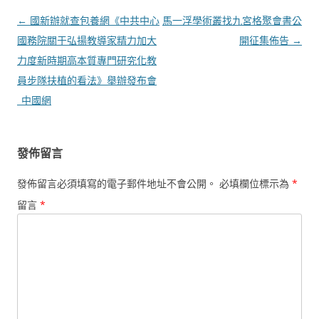
文
←
國新辦就查包養網《中共中心
馬一浮學術叢找九宮格聚會書公
章
國務院關于弘揚教導家精力加大
開征集佈告
→
導
力度新時期高本質專門研究化教
覽
員步隊扶植的看法》舉辦發布會
_中國網
發佈留言
發佈留言必須填寫的電子郵件地址不會公開。
必填欄位標示為
*
留言
*