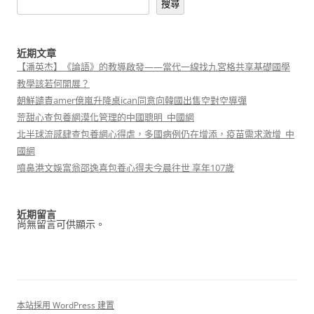
搜尋
近期文章
【潘英杰】《論語》的教導啟發——當代一線找九宮格共享基礎國學
教學該若何開展？
朝鮮譴責amer億嵐升降桌ican同意向韓國出售空對空導彈
荒甜心查包養網漠化管理的中國聰明_中國網
北半球流感肆查包養網心得虐，多國病例仍在增添，疫苗需求激增_中
國網
噴鼻港文娛富翁邵逸喜包養心得夫今晨往世 享年107歲
近期留言
尚無留言可供顯示。
本站採用 WordPress 建置