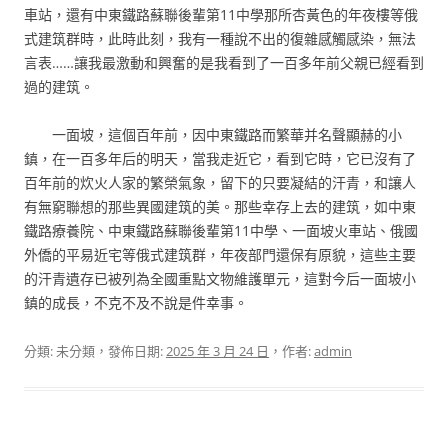
車站，還有中東鐵路蘇聯後輩第11中學那所杏黃色的年夜樓等俄
式建筑群時，此時此刻，我有一種說不出的復雜感觸感染，無法
言表……讓我最激動和興奮的是我看到了一百多年前父親已經看到
過的建筑。
一面坡，這個百年前，因中東鐵路而繁華并名聲顯赫的小
鎮，在一百多年后的明天，當我走近它，看到它時，它已沒有了
百年前的炊火人家的繁榮氣象，留下的只要凝結的汗青，和讓人
有無窮聯想的那些異國建筑的美。那些幸存上去的建筑，如中東
鐵路療養院、中東鐵路蘇聯後輩第11中學、一面坡火車站、俄國
外僑的平易近宅等俄式建筑群，年夜部門還保有原貌，這些主要
的汗青遺存已被列為全國重點文物維護單元，這對今后一面坡小
鎮的成長，不克不及不說是件幸事。
分類: 未分類，發佈日期:
2025 年 3 月 24 日
，作者:
admin