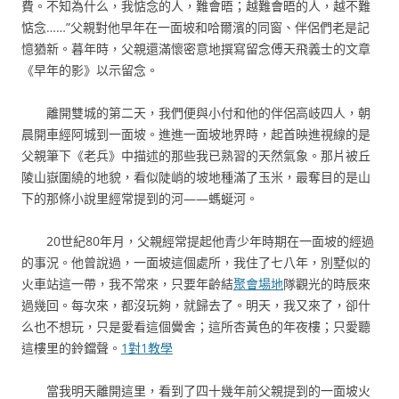
費。不知為什么，我惦念的人，難會晤；越難會晤的人，越不難
惦念……”父親對他早年在一面坡和哈爾濱的同窗、伴侶們老是記
憶猶新。暮年時，父親還滿懷密意地撰寫留念傅天飛義士的文章
《早年的影》以示留念。
離開雙城的第二天，我們便與小付和他的伴侶高岐四人，朝
晨開車經阿城到一面坡。進進一面坡地界時，起首映進視線的是
父親筆下《老兵》中描述的那些我已熟習的天然氣象。那片被丘
陵山嶽圍繞的地貌，看似陡峭的坡地種滿了玉米，最奪目的是山
下的那條小說里經常提到的河——螞蜒河。
20世紀80年月，父親經常提起他青少年時期在一面坡的經過
的事況。他曾說過，一面坡這個處所，我住了七八年，別墅似的
火車站這一帶，我不常來，只要年齡結
聚會場地
隊觀光的時辰來
過幾回。每次來，都沒玩夠，就歸去了。明天，我又來了，卻什
么也不想玩，只是愛看這個黌舍；這所杏黃色的年夜樓；只愛聽
這樓里的鈴鐺聲。
1對1教學
當我明天離開這里，看到了四十幾年前父親提到的一面坡火