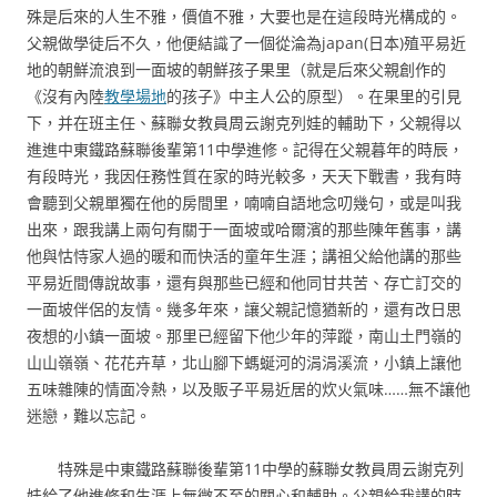
殊是后來的人生不雅，價值不雅，大要也是在這段時光構成的。
父親做學徒后不久，他便結識了一個從淪為japan(日本)殖平易近
地的朝鮮流浪到一面坡的朝鮮孩子果里（就是后來父親創作的
《沒有內陸
教學場地
的孩子》中主人公的原型）。在果里的引見
下，并在班主任、蘇聯女教員周云謝克列娃的輔助下，父親得以
進進中東鐵路蘇聯後輩第11中學進修。記得在父親暮年的時辰，
有段時光，我因任務性質在家的時光較多，天天下戰書，我有時
會聽到父親單獨在他的房間里，喃喃自語地念叨幾句，或是叫我
出來，跟我講上兩句有關于一面坡或哈爾濱的那些陳年舊事，講
他與怙恃家人過的暖和而快活的童年生涯；講祖父給他講的那些
平易近間傳說故事，還有與那些已經和他同甘共苦、存亡訂交的
一面坡伴侶的友情。幾多年來，讓父親記憶猶新的，還有改日思
夜想的小鎮一面坡。那里已經留下他少年的萍蹤，南山土門嶺的
山山嶺嶺、花花卉草，北山腳下螞蜒河的涓涓溪流，小鎮上讓他
五味雜陳的情面冷熱，以及販子平易近居的炊火氣味……無不讓他
迷戀，難以忘記。
特殊是中東鐵路蘇聯後輩第11中學的蘇聯女教員周云謝克列
娃給了他進修和生涯上無微不至的關心和輔助。父親給我講的時