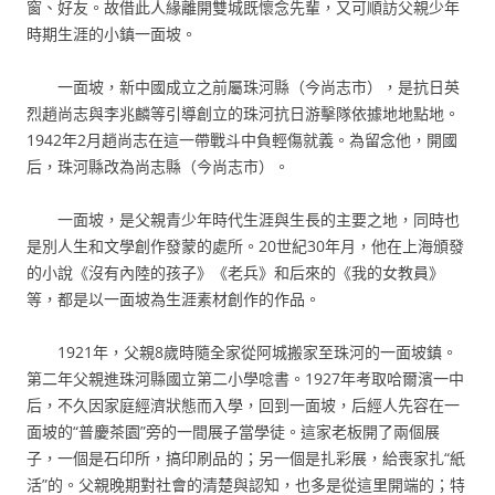
窗、好友。故借此人緣離開雙城既懷念先輩，又可順訪父親少年
時期生涯的小鎮一面坡。
一面坡，新中國成立之前屬珠河縣（今尚志市），是抗日英
烈趙尚志與李兆麟等引導創立的珠河抗日游擊隊依據地地點地。
1942年2月趙尚志在這一帶戰斗中負輕傷就義。為留念他，開國
后，珠河縣改為尚志縣（今尚志市）。
一面坡，是父親青少年時代生涯與生長的主要之地，同時也
是別人生和文學創作發蒙的處所。20世紀30年月，他在上海頒發
的小說《沒有內陸的孩子》《老兵》和后來的《我的女教員》
等，都是以一面坡為生涯素材創作的作品。
1921年，父親8歲時隨全家從阿城搬家至珠河的一面坡鎮。
第二年父親進珠河縣國立第二小學唸書。1927年考取哈爾濱一中
后，不久因家庭經濟狀態而入學，回到一面坡，后經人先容在一
面坡的“普慶茶園”旁的一間展子當學徒。這家老板開了兩個展
子，一個是石印所，搞印刷品的；另一個是扎彩展，給喪家扎“紙
活”的。父親晚期對社會的清楚與認知，也多是從這里開端的；特