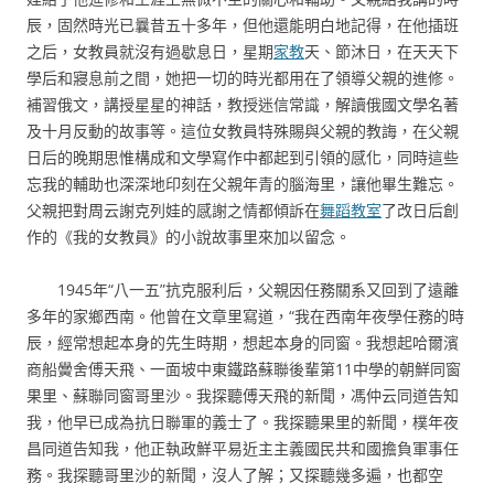
辰，固然時光已曩昔五十多年，但他還能明白地記得，在他插班
之后，女教員就沒有過歇息日，星期
家教
天、節沐日，在天天下
學后和寢息前之間，她把一切的時光都用在了領導父親的進修。
補習俄文，講授星星的神話，教授迷信常識，解讀俄國文學名著
及十月反動的故事等。這位女教員特殊賜與父親的教誨，在父親
日后的晚期思惟構成和文學寫作中都起到引領的感化，同時這些
忘我的輔助也深深地印刻在父親年青的腦海里，讓他畢生難忘。
父親把對周云謝克列娃的感謝之情都傾訴在
舞蹈教室
了改日后創
作的《我的女教員》的小說故事里來加以留念。
1945年“八一五”抗克服利后，父親因任務關系又回到了遠離
多年的家鄉西南。他曾在文章里寫道，“我在西南年夜學任務的時
辰，經常想起本身的先生時期，想起本身的同窗。我想起哈爾濱
商船黌舍傅天飛、一面坡中東鐵路蘇聯後輩第11中學的朝鮮同窗
果里、蘇聯同窗哥里沙。我探聽傅天飛的新聞，馮仲云同道告知
我，他早已成為抗日聯軍的義士了。我探聽果里的新聞，樸年夜
昌同道告知我，他正執政鮮平易近主主義國民共和國擔負軍事任
務。我探聽哥里沙的新聞，沒人了解；又探聽幾多遍，也都空