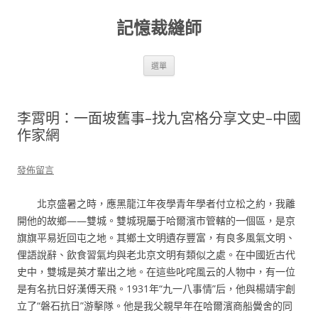
跳
至
記憶裁縫師
主
要
內
容
選單
李霄明：一面坡舊事–找九宮格分享文史–中國
作家網
發佈留言
北京盛暑之時，應黑龍江年夜學青年學者付立松之約，我離
開他的故鄉——雙城。雙城現屬于哈爾濱市管轄的一個區，是京
旗旗平易近回屯之地。其鄉土文明遺存豐富，有良多風氣文明、
俚語說辭、飲食習氣均與老北京文明有類似之處。在中國近古代
史中，雙城是英才輩出之地。在這些叱咤風云的人物中，有一位
是有名抗日好漢傅天飛。1931年“九一八事情”后，他與楊靖宇創
立了“磐石抗日”游擊隊。他是我父親早年在哈爾濱商船黌舍的同