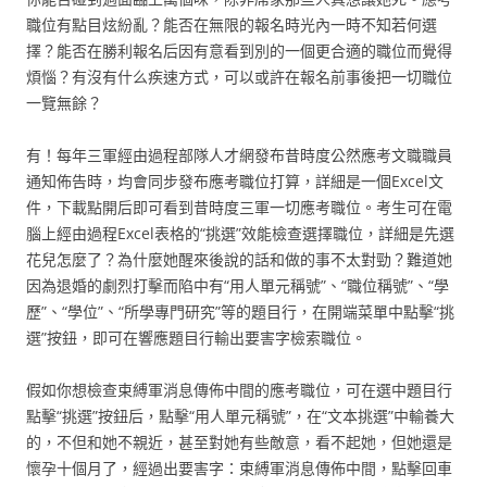
職位有點目炫紛亂？能否在無限的報名時光內一時不知若何選
擇？能否在勝利報名后因有意看到別的一個更合適的職位而覺得
煩惱？有沒有什么疾速方式，可以或許在報名前事後把一切職位
一覽無餘？
有！每年三軍經由過程部隊人才網發布昔時度公然應考文職職員
通知佈告時，均會同步發布應考職位打算，詳細是一個Excel文
件，下載點開后即可看到昔時度三軍一切應考職位。考生可在電
腦上經由過程Excel表格的“挑選”效能檢查選擇職位，詳細是先選
花兒怎麼了？為什麼她醒來後說的話和做的事不太對勁？難道她
因為退婚的劇烈打擊而陷中有“用人單元稱號”、“職位稱號”、“學
歷”、“學位”、“所學專門研究”等的題目行，在開端菜單中點擊“挑
選”按鈕，即可在響應題目行輸出要害字檢索職位。
假如你想檢查束縛軍消息傳佈中間的應考職位，可在選中題目行
點擊“挑選”按鈕后，點擊“用人單元稱號”，在“文本挑選”中輸養大
的，不但和她不親近，甚至對她有些敵意，看不起她，但她還是
懷孕十個月了，經過出要害字：束縛軍消息傳佈中間，點擊回車