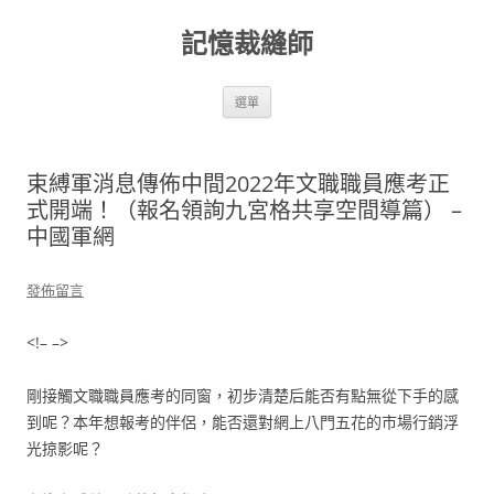
跳
至
記憶裁縫師
主
要
內
容
選單
束縛軍消息傳佈中間2022年文職職員應考正
式開端！（報名領詢九宮格共享空間導篇） –
中國軍網
發佈留言
<!– –>
剛接觸文職職員應考的同窗，初步清楚后能否有點無從下手的感
到呢？本年想報考的伴侶，能否還對網上八門五花的市場行銷浮
光掠影呢？