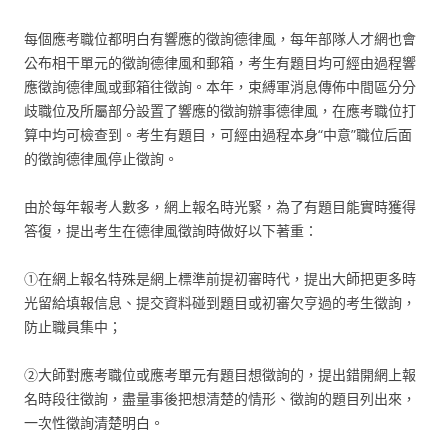
每個應考職位都明白有響應的徵詢德律風，每年部隊人才網也會
公布相干單元的徵詢德律風和郵箱，考生有題目均可經由過程響
應徵詢德律風或郵箱往徵詢。本年，束縛軍消息傳佈中間區分分
歧職位及所屬部分設置了響應的徵詢辦事德律風，在應考職位打
算中均可檢查到。考生有題目，可經由過程本身“中意”職位后面
的徵詢德律風停止徵詢。
由於每年報考人數多，網上報名時光緊，為了有題目能實時獲得
答復，提出考生在德律風徵詢時做好以下著重：
①在網上報名特殊是網上標準前提初審時代，提出大師把更多時
光留給填報信息、提交資料碰到題目或初審欠亨過的考生徵詢，
防止職員集中；
②大師對應考職位或應考單元有題目想徵詢的，提出錯開網上報
名時段往徵詢，盡量事後把想清楚的情形、徵詢的題目列出來，
一次性徵詢清楚明白。