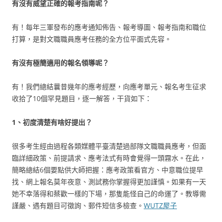
有沒有威望正確的報考指南呢？
有！每年三軍發布的應考通知佈告、報考導圖、報考指南和職位
打算，是對文職職員應考任務的全方位平面式先容。
有沒有極簡適用的報名領導呢？
有！我們總結曩昔幾年的應考經歷，向應考單元、報名考生征求
收拾了10個罕見題目，逐一解答，干貨如下：
1、初度清楚有啥好提出？
很多考生經由過程各類媒體平臺清楚過部隊文職職員應考，但面
臨詳細政策、前提請求、應考法式有時會覺得一頭霧水。在此，
簡略總結6個要點供大師把握：應考政策看官方、中意職位提早
找、網上報名莫年夜意、測試務你掌握得更加謹慎。如果有一天
她不幸落得和蔡歡一樣的下場，那隻能怪自己的命運了。教導需
謹嚴、遇有題目可徵詢、郵件短信多檢查。
WUTZ屋子