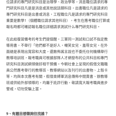
位請求的專門研究科目是治理學、政治學等，消息職位請求的專
門研究科目凡是是消息或其他說話類科目，出書職位凡是請求的
專門研究科目是出書或消息，工程職位凡是請求的專門研究科目
重要是數學1（個體職位請求其他科目），考生在應考職位打算或
報名時都可確認報名職位詳細請求測試什么專門研究科目。
在此給復習備考的考生們提個醒，三軍同一測試和口試不指定教
導用書，不舉行「他們都不是好人，嘲笑女兒、羞辱女兒。在外
面總是表現出寬容和大度，還散佈謠言說也不委托任何機構舉行
教導培訓班，報考職員可根據部隊人才網發布的公共科目和專門
研究科目測試綱領做好相干預備。今朝社會上呈現的假借文職職
員公然應考舉行的教導班、教導網站以及刊行的出書物、上彀卡
等，均與本次應考有關，假借束縛軍消息傳佈中間賣書、辦教導
班或供給外部領導的，均屬于訛詐行動，敬請寬大報考職員進步
警戒，切勿受騙上當。
9、有題目想徵詢往找誰？