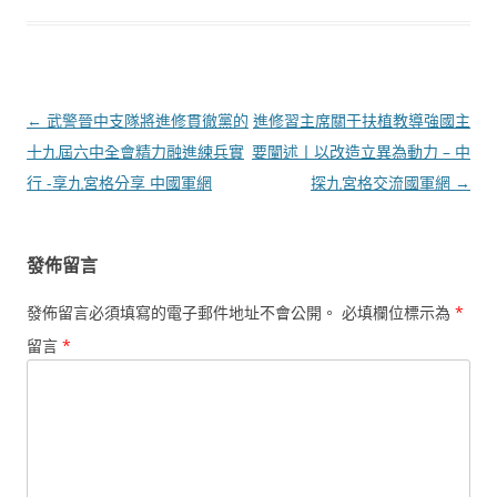
文
←
武警晉中支隊將進修貫徹黨的
進修習主席關于扶植教導強國主
章
十九屆六中全會精力融進練兵實
要闡述丨以改造立異為動力 – 中
導
行 -享九宮格分享 中國軍網
探九宮格交流國軍網
→
覽
發佈留言
發佈留言必須填寫的電子郵件地址不會公開。
必填欄位標示為
*
留言
*