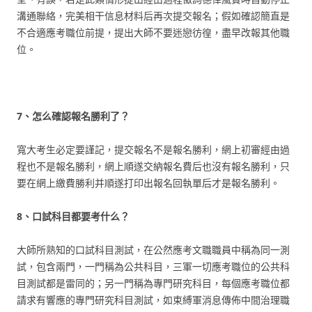
溝通聯絡，完美相干信息材料后再次提交報名；假如確認簡直是
不合適應考職位前提，提出大師不要迷戀彷徨，盡早改報其他職
位。
7、怎么確認報名勝利了？
寬大考生必定要謹記，提交報名不是報名勝利，網上初審經由過
程也不是報名勝利，網上順遂交納報名費后也沒有報名勝利，只
要在網上繳費勝利并順遂打印出報名回執單后才是報名勝利。
8、口試科目都要考什么？
大師所熟知的口試科目測試，在公然應考文職職員中稱為同一測
試，包含兩門，一門稱為公共科目，三軍一切應考職位的公共科
目測試都是雷同的；另一門稱為專門研究科目，每個應考職位都
請求有響應的專門研究科目測試，如束縛軍消息傳佈中間治理職