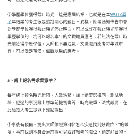
③學歷學位獲得截止時光。這是應屆結業，也就是在本
WUTZ屋
子
年結業的考生很是追蹤關心的題目。異樣，應考通知佈告中會
對學歷學位獲得截止時光停止明白，可以或許在截止時光前獲得
學歷學位的，均可以報名本年的文職職員應考；若無法在截止時
光前獲得學歷學位，大師也不要洩氣，文職職員應考每年城市
有，可以做足預備，備戰以后的應考。
5、網上報名需求留意啥？
每年網上報名時光無限、人數浩繁，加上還要選擇同一測試地
址、經過的事況網上標準前提初審等，時光嚴重、法式嚴厲，在
此給寬大考生提以下幾點提出：
①事後有預備。提出大師依照第3條“怎么疾速找到好職位？”的做
法，事前找到本身合適前提可以或許報考的職位，鎖定好目的。