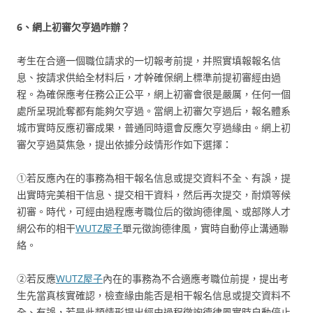
6、網上初審欠亨過咋辦？
考生在合適一個職位請求的一切報考前提，并照實填報報名信
息、按請求供給全材料后，才幹確保網上標準前提初審經由過
程。為確保應考任務公正公平，網上初審會很是嚴厲，任何一個
處所呈現訛奪都有能夠欠亨過。當網上初審欠亨過后，報名體系
城市實時反應初審成果，普通同時還會反應欠亨過緣由。網上初
審欠亨過莫焦急，提出依據分歧情形作如下選擇：
①若反應內在的事務為相干報名信息或提交資料不全、有誤，提
出實時完美相干信息、提交相干資料，然后再次提交，耐煩等候
初審。時代，可經由過程應考職位后的徵詢德律風、或部隊人才
網公布的相干
WUTZ屋子
單元徵詢德律風，實時自動停止溝通聯
絡。
②若反應
WUTZ屋子
內在的事務為不合適應考職位前提，提出考
生先當真核實確認，檢查緣由能否是相干報名信息或提交資料不
全、有誤，若是此類情形提出經由過程徵詢德律風實時自動停止