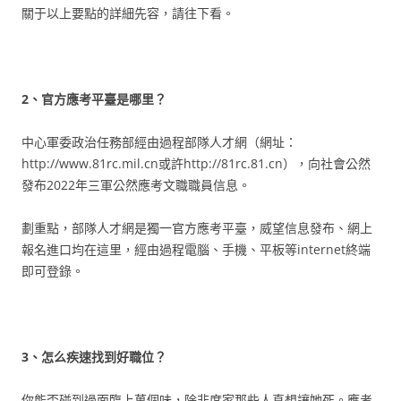
關于以上要點的詳細先容，請往下看。
2、官方應考平臺是哪里？
中心軍委政治任務部經由過程部隊人才網（網址：
http://www.81rc.mil.cn或許http://81rc.81.cn），向社會公然
發布2022年三軍公然應考文職職員信息。
劃重點，部隊人才網是獨一官方應考平臺，威望信息發布、網上
報名進口均在這里，經由過程電腦、手機、平板等internet終端
即可登錄。
3、怎么疾速找到好職位？
你能否碰到過面臨上萬個味，除非席家那些人真想讓她死。應考