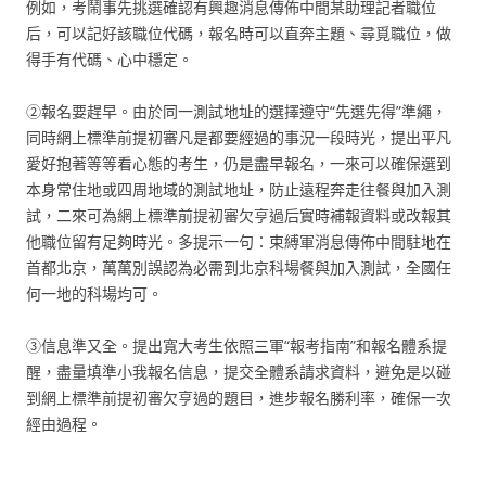
例如，考鬧事先挑選確認有興趣消息傳佈中間某助理記者職位
后，可以記好該職位代碼，報名時可以直奔主題、尋覓職位，做
得手有代碼、心中穩定。
②報名要趕早。由於同一測試地址的選擇遵守“先選先得”準繩，
同時網上標準前提初審凡是都要經過的事況一段時光，提出平凡
愛好抱著等等看心態的考生，仍是盡早報名，一來可以確保選到
本身常住地或四周地域的測試地址，防止遠程奔走往餐與加入測
試，二來可為網上標準前提初審欠亨過后實時補報資料或改報其
他職位留有足夠時光。多提示一句：束縛軍消息傳佈中間駐地在
首都北京，萬萬別誤認為必需到北京科場餐與加入測試，全國任
何一地的科場均可。
③信息準又全。提出寬大考生依照三軍“報考指南”和報名體系提
醒，盡量填準小我報名信息，提交全體系請求資料，避免是以碰
到網上標準前提初審欠亨過的題目，進步報名勝利率，確保一次
經由過程。