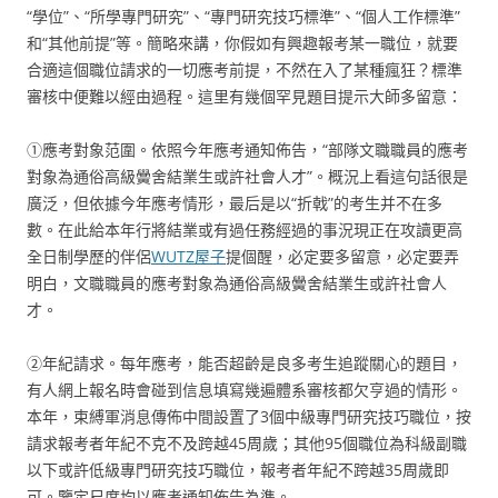
“學位”、“所學專門研究”、“專門研究技巧標準”、“個人工作標準”
和“其他前提”等。簡略來講，你假如有興趣報考某一職位，就要
合適這個職位請求的一切應考前提，不然在入了某種瘋狂？標準
審核中便難以經由過程。這里有幾個罕見題目提示大師多留意：
①應考對象范圍。依照今年應考通知佈告，“部隊文職職員的應考
對象為通俗高級黌舍結業生或許社會人才”。概況上看這句話很是
廣泛，但依據今年應考情形，最后是以“折戟”的考生并不在多
數。在此給本年行將結業或有過任務經過的事況現正在攻讀更高
全日制學歷的伴侶
WUTZ屋子
提個醒，必定要多留意，必定要弄
明白，文職職員的應考對象為通俗高級黌舍結業生或許社會人
才。
②年紀請求。每年應考，能否超齡是良多考生追蹤關心的題目，
有人網上報名時會碰到信息填寫幾遍體系審核都欠亨過的情形。
本年，束縛軍消息傳佈中間設置了3個中級專門研究技巧職位，按
請求報考者年紀不克不及跨越45周歲；其他95個職位為科級副職
以下或許低級專門研究技巧職位，報考者年紀不跨越35周歲即
可。鑒定尺度均以應考通知佈告為準。