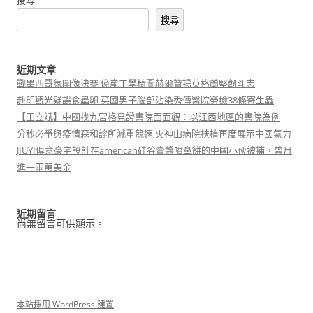
搜尋
搜尋
近期文章
戰墨西哥氛圍像決賽 億嵐工學椅圖赫爾贊揚英格蘭堅韌斗志
赴印觀光疑誤食蟲卵 英國男子腦部沾染秀傳醫院勞檢38條寄生蟲
【王立斌】中國找九宮格見證書院面面觀：以江西地區的書院為例
分秒必爭與疫情森和診所減重競速 火神山病院扶植再度展示中國氣力
JIUYI俱意豪宅設計在american硅谷賣醬噴鼻餅的中國小伙被捕，曾月
進一兩萬美金
近期留言
尚無留言可供顯示。
本站採用 WordPress 建置