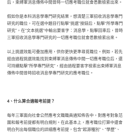
后，束縛軍消息傳佈中間昔時一切應考職位就會悉數檢索出來。
假如你是本科消息學專門研究結業，想清楚三軍招收消息學專門
研究的職位，可在選中題目行點擊“挑選”按鈕后，點擊“所學專門
研究”，在“文本挑選”中輸出要害字：消息學，點擊回車后，昔時
三軍招收消息學專門研究的一切應考職位就會悉數檢索出來。
以上挑選效能可疊加應用，供你更快更準尋覓職位。例如，若先
經由過程挑選效能找到束縛軍消息傳佈中間一切應考職位后，還
可持續點擊“所學專門研究”，經由過程要害字檢索出束縛軍消息
傳佈中間昔時招收消息學專門研究的應考職位。
4、什么算合適報考前提？
每年三軍面向社會公然應考文職職員通知佈告中，對應考對象范
圍和報考前提都有明白規則。在此基本上，應考職位打算中還會
明白列出每個職位的詳細應考前提，包含“起源種別”、“學歷”、