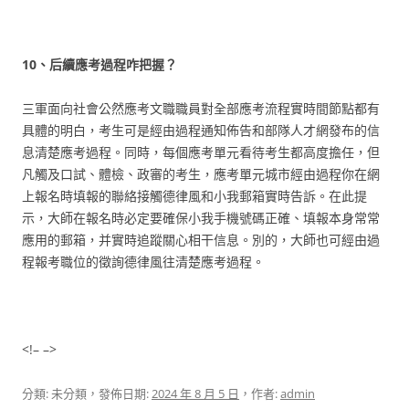
10、后續應考過程咋把握？
三軍面向社會公然應考文職職員對全部應考流程實時間節點都有
具體的明白，考生可是經由過程通知佈告和部隊人才網發布的信
息清楚應考過程。同時，每個應考單元看待考生都高度擔任，但
凡觸及口試、體檢、政審的考生，應考單元城市經由過程你在網
上報名時填報的聯絡接觸德律風和小我郵箱實時告訴。在此提
示，大師在報名時必定要確保小我手機號碼正確、填報本身常常
應用的郵箱，并實時追蹤關心相干信息。別的，大師也可經由過
程報考職位的徵詢德律風往清楚應考過程。
<!– –>
分類: 未分類，發佈日期:
2024 年 8 月 5 日
，作者:
admin