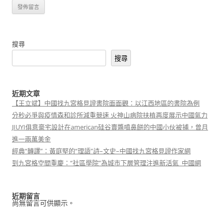
搜尋
搜尋
近期文章
【王立斌】中國找九宮格見證書院面面觀：以江西地區的書院為例
分秒必爭與疫情森和診所減重競速 火神山病院扶植再度展示中國氣力
JIUYI俱意豪宅設計在american硅谷賣醬噴鼻餅的中國小伙被捕，曾月
進一兩萬美金
經典“轉譯”：黃庭堅的“理語”詩–文史–中國找九宮格見證作家網
到九宮格空間重慶：“社區學院”為城市下層管理注進新活氣_中國網
近期留言
尚無留言可供顯示。