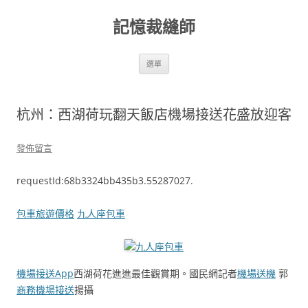
跳
至
記憶裁縫師
主
要
內
容
選單
杭州：西湖荷玩翻天飯店機場接送花盛放迎客
發佈留言
requestId:68b3324bb435b3.55287027.
包車旅遊價格
九人座包車
九人座包車
機場接送App
西湖荷花進進最佳觀賞期。國民網記者
機場送機
郭
商務機場接送
揚攝