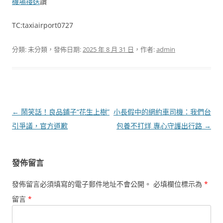
機場接送
讀
TC:taxiairport0727
分類: 未分類，發佈日期:
2025 年 8 月 31 日
，作者:
admin
文
←
鬧笑話！良品鋪子“花生上樹”
小長假中的網約車司機：我們台
章
引爭議，官方道歉
包養不打烊 專心守護出行路
→
導
覽
發佈留言
發佈留言必須填寫的電子郵件地址不會公開。
必填欄位標示為
*
留言
*