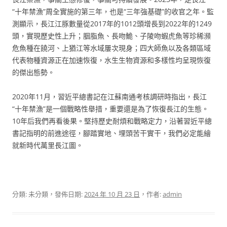
“十年禁漁”周全實施的第三年，也是“三年強基礎”的收官之年。監
測顯示，長江江豚數量從2017年的1012頭增長到2022年的1249
頭，實現歷史性上升；胭脂魚、長吻鮠、子陵吻蝦虎魚等珍稀瀕
危魚種在饒河、上猶江等水域屢次現身；四大師魚以及各類區域
代表物種資源正在加速恢復，水生生物資源和多樣性均呈現恢復
的傑出態勢。
2020年11月，習近平總書記在江蘇南通考核調研時指出，長江
“十年禁漁”是一個戰略性舉措，重要還是為了恢復長江的生態。
10年后我們再看後果。堅持歷史耐煩和戰略定力，沿著習近平總
書記指明的前進途徑，腳踏實地、埋頭苦干實干，我們必定能繪
就新時代萬里長江圖。
分類: 未分類，發佈日期:
2024 年 10 月 23 日
，作者:
admin