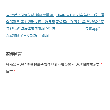
文
←
習近平回信鼓勵“獵鷹突擊隊”
【李明書】原則與美德之后：儒
章
全部隊員 盡力鑄造世界一流反恐
家倫理中的“專注”與“動機移位聊
導
特戰勁旅 時辰準查包養網心得備
包養app”
→
覽
為黨和國民再立新功_中國網
發佈留言
發佈留言必須填寫的電子郵件地址不會公開。
必填欄位標示為
*
留言
*