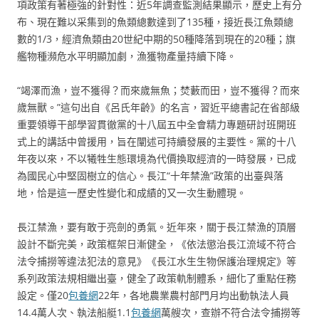
項政策有著極強的針對性：近5年調查監測結果顯示，歷史上有分
布、現在難以采集到的魚類總數達到了135種，接近長江魚類總
數的1/3，經濟魚類由20世紀中期的50種降落到現在的20種；旗
艦物種瀕危水平明顯加劇，漁獲物產量持續下降。
“竭澤而漁，豈不獲得？而來歲無魚；焚藪而田，豈不獲得？而來
歲無獸。”這句出自《呂氏年齡》的名言，習近平總書記在省部級
重要領導干部學習貫徹黨的十八屆五中全會精力專題研討班開班
式上的講話中曾援用，旨在闡述可持續發展的主要性。黨的十八
年夜以來，不以犧牲生態環境為代價換取經濟的一時發展，已成
為國民心中堅固樹立的信心。長江“十年禁漁”政策的出臺與落
地，恰是這一歷史性變化和成績的又一次生動體現。
長江禁漁，要有敢于亮劍的勇氣。近年來，關于長江禁漁的頂層
設計不斷完美，政策框架日漸健全，《依法懲治長江流域不符合
法令捕撈等違法犯法的意見》《長江水生生物保護治理規定》等
系列政策法規相繼出臺，健全了政策軌制體系，細化了重點任務
設定。僅20
包養網
22年，各地農業農村部門月均出動執法人員
14.4萬人次、執法船艇1.1
包養網
萬艘次，查辦不符合法令捕撈等