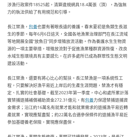
涉漁行政案件18525起，清算違規網具18.4萬張（頂），為強無
力的執法供給了有用規范和引導。
長江禁漁，
包養
也要有著眼長遠的養護。春末夏初是魚類生長滋
生的季節。每年6月6日這天，全國各地漁業治理部門在長江流域
等地開展全國“放魚日”同步增殖放流活動。作為養護水生生物資
源的一項主要舉措，增殖放流對于促進漁業種群資源恢復、改良
水域生態環境具有主要感化，在許多處所已成為群眾性生態文明
建設活動。
長江禁漁，還要有將心比心的幫扶。長江禁漁是一項系統性工
程，只要解決好漁平易近上岸后的生產生涯問題，禁漁才有穩
定、扎實的社會基礎。截至2023年第一季度，中心和處所累計落
實禁捕退捕補償補助資金272.31億元，有
包養
力保證禁捕退捕資
金需求；沿江約16萬名有就業才能和就業需求的退捕漁平易近轉
產就業，實現應幫盡幫；約22萬名合適參保條件的退捕漁平易近
參加基礎養老保險，實現應保盡保。
長江禁漁，事關生態修復，事關可持續發展。2023年，是長江