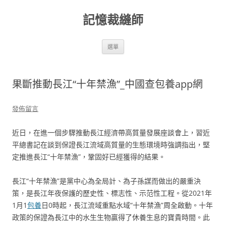
跳
至
記憶裁縫師
主
要
內
容
選單
果斷推動長江“十年禁漁”_中國查包養app網
發佈留言
近日，在進一個步驟推動長江經濟帶高質量發展座談會上，習近
平總書記在談到保證長江流域高質量的生態環境時強調指出，堅
定推進長江“十年禁漁”，鞏固好已經獲得的結果。
長江“十年禁漁”是黨中心為全局計、為子孫謀而做出的嚴重決
策，是長江年夜保護的歷史性、標志性、示范性工程。從2021年
1月1
包養
日0時起，長江流域重點水域“十年禁漁”周全啟動。十年
政策的保證為長江中的水生生物贏得了休養生息的寶貴時間。此