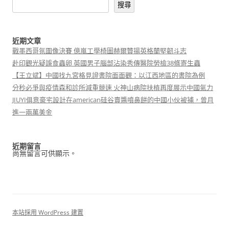
搜尋
近期文章
戰墨西哥氛圍像決賽 億嵐工學椅圖赫爾贊揚英格蘭堅韌斗志
赴印觀光疑誤食蟲卵 英國男子腦部沾染秀傳醫院勞檢38條寄生蟲
【王立斌】中國找九宮格見證書院面面觀：以江西地區的書院為例
分秒必爭與疫情森和診所減重競速 火神山病院扶植再度展示中國氣力
JIUYI俱意豪宅設計在american硅谷賣醬噴鼻餅的中國小伙被捕，曾月
進一兩萬美金
近期留言
尚無留言可供顯示。
本站採用 WordPress 建置