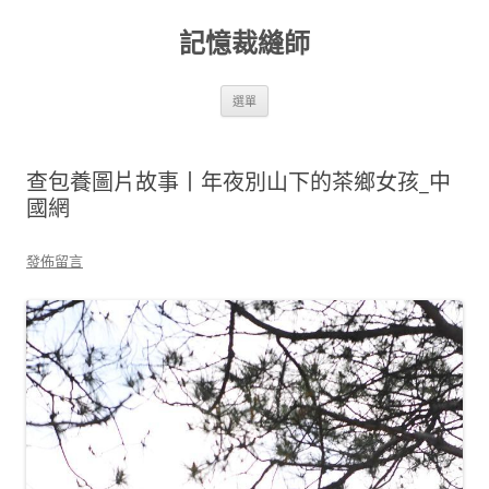
跳
至
記憶裁縫師
主
要
內
容
選單
查包養圖片故事丨年夜別山下的茶鄉女孩_中
國網
發佈留言