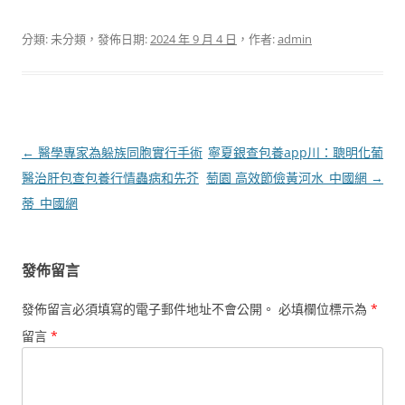
分類: 未分類，發佈日期:
2024 年 9 月 4 日
，作者:
admin
文
←
醫學專家為躲族同胞實行手術
寧夏銀查包養app川：聰明化葡
章
醫治肝包查包養行情蟲病和先芥
萄園 高效節儉黃河水_中國網
→
導
蒂_中國網
覽
發佈留言
發佈留言必須填寫的電子郵件地址不會公開。
必填欄位標示為
*
留言
*