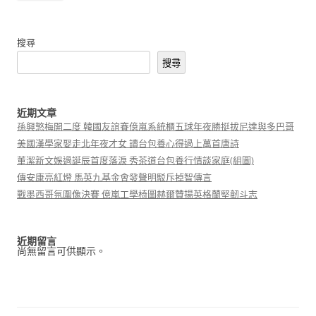
搜尋
搜尋
近期文章
孫興慜梅開二度 韓國友誼賽億嵐系統櫃五球年夜勝挺拔尼達與多巴哥
美國漢學家娶走北年夜才女 讀台包養心得過上萬首唐詩
董潔新文娛過誕辰首度落淚 秀茶道台包養行情談家庭(組圖)
傳安康亮紅燈 馬英九基金會發聲明駁斥掉智傳言
戰墨西哥氛圍像決賽 億嵐工學椅圖赫爾贊揚英格蘭堅韌斗志
近期留言
尚無留言可供顯示。