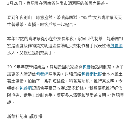
3月26日，肖珺景在河南省信陽市浉河區的茶園內采茶。
春到年夜別山，綠意盎然，茶噴鼻四溢。“95后”女孩肖珺景天天
忙著采茶、直播、跟客戶談一起配合。
本年27歲的肖珺景從小在茶鄉長年夜，家里世代制茶。姥爺周祖
宏是國度級非物資文明遺產信陽毛尖茶制作身手代表性傳
包養網
承人，父親也是制茶高手。
2019年年夜學結業后，肖珺景回抵家鄉開
包養
始鉆研制茶。為了
讓更多人清楚信
包養網
陽毛尖，肖珺景結
包養網比擬
合本地風土
著土偶情，拍攝了一系列短錄像，科普茶功能、推行茶文明。今
朝她在
包養網
短錄像平臺已收獲2萬多粉絲。“我想傳承推行好信
陽毛尖非遺手工炒制身手，讓更多人清楚和酷愛茶文明。”肖珺景
說。
新華社記者 郝源 攝